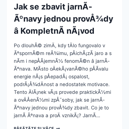
Jak se zbavit jarnÃ­
Ãºnavy jednou provÅ¾dy
â KompletnÃ­ nÃ¡vod
Po dlouhÃ© zimÄ, kdy tÄlo fungovalo v
ÃºspornÃ©m reÅ¾imu, pÅichÃ¡zÃ­ jaro a s
nÃ­m i nepÅÃ­jemnÃ½ fenomÃ©n â jarnÃ­
Ãºnava. MÃ­sto oÄekÃ¡vanÃ©ho pÅÃ­valu
energie nÃ¡s pÅepadÃ¡ ospalost,
podrÃ¡Å¾dÄnost a nedostatek motivace.
Tento ÄlÃ¡nek vÃ¡s provede praktickÃ½mi
a ovÄÅenÃ½mi zpÅ¯soby, jak se jarnÃ­
Ãºnavy jednou provÅ¾dy zbavit. Co je to
jarnÃ­ Ãºnava a proÄ vznikÃ¡? JarnÃ­…
JAK
PÅEÄTÄTE SI VÃ­CE