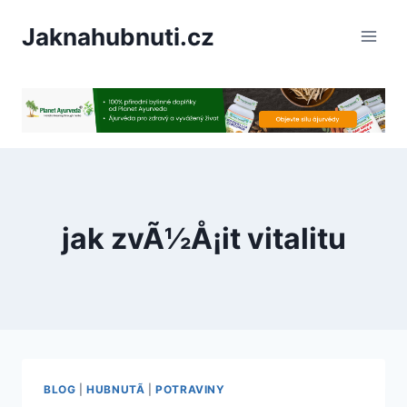
PÅeskoÄit
Jaknahubnuti.cz
na
obsah
jak zvÃ½Å¡it vitalitu
BLOG
|
HUBNUTÃ­
|
POTRAVINY