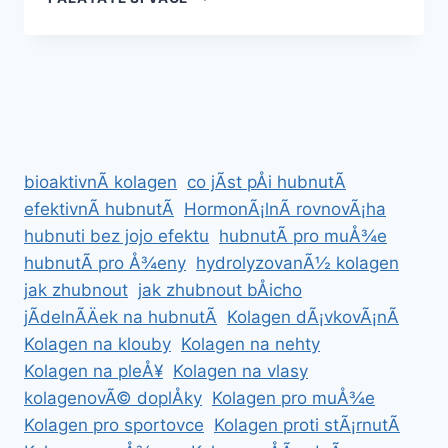
SE
ZBAVIT
JARNÃ­
ÃºNAVY
JEDNOU
PROVÅ¾DY
Â
KOMPLETNÃ­
bioaktivnÃ­ kolagen
co jÃ­st pÅi hubnutÃ­
NÃ¡VOD
efektivnÃ­ hubnutÃ­
HormonÃ¡lnÃ­ rovnovÃ¡ha
hubnuti bez jojo efektu
hubnutÃ­ pro muÅ¾e
hubnutÃ­ pro Å¾eny
hydrolyzovanÃ½ kolagen
jak zhubnout
jak zhubnout bÅicho
jÃ­delnÃ­Äek na hubnutÃ­
Kolagen dÃ¡vkovÃ¡nÃ­
Kolagen na klouby
Kolagen na nehty
Kolagen na pleÅ¥
Kolagen na vlasy
kolagenovÃ© doplÅky
Kolagen pro muÅ¾e
Kolagen pro sportovce
Kolagen proti stÃ¡rnutÃ­