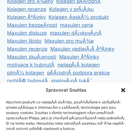
Kolagen pro Å¾eny
Kolagen pÅÃ­rodnÃ­
Kolagen recenze
Kolagen v prÃ¡Å¡ku
Kolagen ÃºÄinky
Kolagen ÄeskÃ½ produkt
Maxulen bezpeÄnost
maxulen cena
Maxulen diskuze
maxulen dÃ¡vkovÃ¡nÃ­
Maxulen libido
Maxulen pro muÅ¾e
Maxulen recenze
Maxulen vedlejÅ¡Ã­ ÃºÄinky
Maxulen zkuÅ¡enosti
Maxulen ÃºÄinky
motivace k hubnutÃ­
nejlepÅ¡Ã­ kolagen
pitnÃ½ kolagen
pÅÃ­rodnÃ­ podpora erekce
rychlÃ© hubnutÃ­
spalovÃ¡nÃ­ tukÅ¯
ZdravÃ© hubnutÃ­
ZdravÃ© recepty na hubnutÃ­
Spravovat Souhlas
zdravÃ½ Å¾ivotnÃ­ styl
Abychom poskytli co nejlepÅ¡Ã­ sluÅ¾by, pouÅ¾Ã­vÃ¡me k uklÃ¡dÃ¡nÃ­
a/nebo pÅÃ­stupu k informacÃ­m o zaÅÃ­zenÃ­, technologie jako jsou
soubory cookies. Souhlas s tÄmito technologiemi nÃ¡m umoÅ¾nÃ­
zpracovÃ¡vat Ãºdaje, jako je chovÃ¡nÃ­ pÅi prochÃ¡zenÃ­ nebo jedineÄnÃ¡
ID na tomto webu. Nesouhlas nebo odvolÃ¡nÃ­ souhlasu mÅ¯Å¾e nepÅÃ­
ZÃ¡sady cookies (EU)
znivÄ ovlivnit urÄitÃ© vlastnosti a funkce.