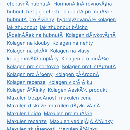
efektivnÃ­ hubnutÃ­
HormonÃ¡lnÃ­ rovnovÃ¡ha
hubnuti bez jojo efektu
hubnutÃ­ pro muÅ¾e
hubnutÃ­ pro Å¾eny
hydrolyzovanÃ½ kolagen
jak zhubnout
jak zhubnout bÅicho
jÃ­delnÃ­Äek na hubnutÃ­
Kolagen dÃ¡vkovÃ¡nÃ­
Kolagen na klouby
Kolagen na nehty
Kolagen na pleÅ¥
Kolagen na vlasy
kolagenovÃ© doplÅky
Kolagen pro muÅ¾e
Kolagen pro sportovce
Kolagen proti stÃ¡rnutÃ­
Kolagen pro Å¾eny
Kolagen pÅÃ­rodnÃ­
Kolagen recenze
Kolagen v prÃ¡Å¡ku
Kolagen ÃºÄinky
Kolagen ÄeskÃ½ produkt
Maxulen bezpeÄnost
maxulen cena
Maxulen diskuze
maxulen dÃ¡vkovÃ¡nÃ­
Maxulen libido
Maxulen pro muÅ¾e
Maxulen recenze
Maxulen vedlejÅ¡Ã­ ÃºÄinky
Maxulen zkuÅ¡enosti
Maxulen ÃºÄinky