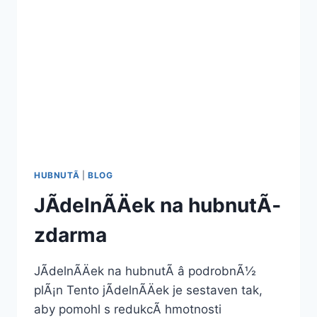
HUBNUTÃ­
|
BLOG
JÃ­delnÃ­Äek na hubnutÃ­
zdarma
JÃ­delnÃ­Äek na hubnutÃ­ â podrobnÃ½
plÃ¡n Tento jÃ­delnÃ­Äek je sestaven tak,
aby pomohl s redukcÃ­ hmotnosti