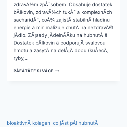
zdravÃ½m zpÅ¯sobem. Obsahuje dostatek
bÃ­lkovin, zdravÃ½ch tukÅ¯ a komplexnÃ­ch
sacharidÅ¯, coÅ¾ zajistÃ­ stabilnÃ­ hladinu
energie a minimalizuje chutÄ na nezdravÃ©
jÃ­dlo. ZÃ¡sady jÃ­delnÃ­Äku na hubnutÃ­ â
Dostatek bÃ­lkovin â podporujÃ­ svalovou
hmotu a zasytÃ­ na delÅ¡Ã­ dobu (kuÅecÃ­,
ryby,…
JÃ­
PÅEÄTÄTE SI VÃ­CE
DELNÃ­
ÄEK
NA
HUBNUTÃ­
ZDARMA
bioaktivnÃ­ kolagen
co jÃ­st pÅi hubnutÃ­