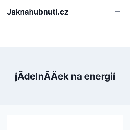
PÅeskoÄit
Jaknahubnuti.cz
na
obsah
jÃ­delnÃ­Äek na energii