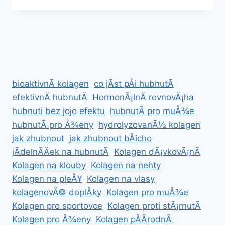
ÄEK
NA
TÃ½DEN
PRO
MAMINKY
PO
PORODU
bioaktivnÃ­ kolagen
co jÃ­st pÅi hubnutÃ­
efektivnÃ­ hubnutÃ­
HormonÃ¡lnÃ­ rovnovÃ¡ha
hubnuti bez jojo efektu
hubnutÃ­ pro muÅ¾e
hubnutÃ­ pro Å¾eny
hydrolyzovanÃ½ kolagen
jak zhubnout
jak zhubnout bÅicho
jÃ­delnÃ­Äek na hubnutÃ­
Kolagen dÃ¡vkovÃ¡nÃ­
Kolagen na klouby
Kolagen na nehty
Kolagen na pleÅ¥
Kolagen na vlasy
kolagenovÃ© doplÅky
Kolagen pro muÅ¾e
Kolagen pro sportovce
Kolagen proti stÃ¡rnutÃ­
Kolagen pro Å¾eny
Kolagen pÅÃ­rodnÃ­