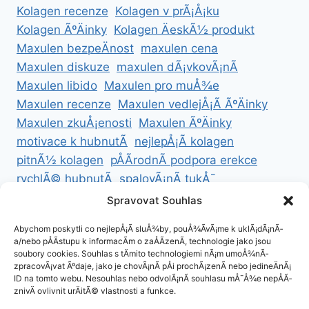
Kolagen recenze
Kolagen v prÃ¡Å¡ku
Kolagen ÃºÄinky
Kolagen ÄeskÃ½ produkt
Maxulen bezpeÄnost
maxulen cena
Maxulen diskuze
maxulen dÃ¡vkovÃ¡nÃ­
Maxulen libido
Maxulen pro muÅ¾e
Maxulen recenze
Maxulen vedlejÅ¡Ã­ ÃºÄinky
Maxulen zkuÅ¡enosti
Maxulen ÃºÄinky
motivace k hubnutÃ­
nejlepÅ¡Ã­ kolagen
pitnÃ½ kolagen
pÅÃ­rodnÃ­ podpora erekce
rychlÃ© hubnutÃ­
spalovÃ¡nÃ­ tukÅ¯
ZdravÃ© hubnutÃ­
ZdravÃ© recepty na hubnutÃ­
Spravovat Souhlas
zdravÃ½ Å¾ivotnÃ­ styl
Abychom poskytli co nejlepÅ¡Ã­ sluÅ¾by, pouÅ¾Ã­vÃ¡me k uklÃ¡dÃ¡nÃ­
a/nebo pÅÃ­stupu k informacÃ­m o zaÅÃ­zenÃ­, technologie jako jsou
soubory cookies. Souhlas s tÄmito technologiemi nÃ¡m umoÅ¾nÃ­
zpracovÃ¡vat Ãºdaje, jako je chovÃ¡nÃ­ pÅi prochÃ¡zenÃ­ nebo jedineÄnÃ¡
ID na tomto webu. Nesouhlas nebo odvolÃ¡nÃ­ souhlasu mÅ¯Å¾e nepÅÃ­
ZÃ¡sady cookies (EU)
znivÄ ovlivnit urÄitÃ© vlastnosti a funkce.