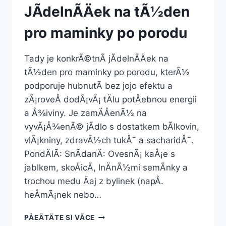
JÃ­delnÃ­Äek na tÃ½den
pro maminky po porodu
Tady je konkrÃ©tnÃ­ jÃ­delnÃ­Äek na
tÃ½den pro maminky po porodu, kterÃ½
podporuje hubnutÃ­ bez jojo efektu a
zÃ¡roveÅ dodÃ¡vÃ¡ tÄlu potÅebnou energii
a Å¾iviny. Je zamÄÅenÃ½ na
vyvÃ¡Å¾enÃ© jÃ­dlo s dostatkem bÃ­lkovin,
vlÃ¡kniny, zdravÃ½ch tukÅ¯ a sacharidÅ¯.
PondÄlÃ­: SnÃ­danÄ: OvesnÃ¡ kaÅ¡e s
jablkem, skoÅicÃ­, lnÄnÃ½mi semÃ­nky a
trochou medu Äaj z bylinek (napÅ.
heÅmÃ¡nek nebo…
JÃ­
PÅEÄTÄTE SI VÃ­CE
DELNÃ­