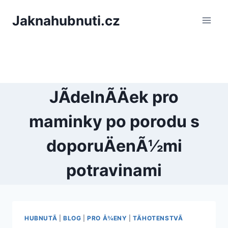
PÅeskoÄit
Jaknahubnuti.cz
na
obsah
JÃ­delnÃ­Äek pro
maminky po porodu s
doporuÄenÃ½mi
potravinami
HUBNUTÃ­
|
BLOG
|
PRO Å¾ENY
|
TÄHOTENSTVÃ­