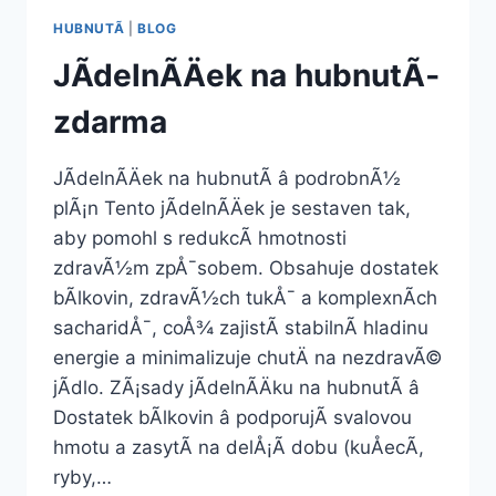
HUBNUTÃ­
|
BLOG
JÃ­delnÃ­Äek na hubnutÃ­
zdarma
JÃ­delnÃ­Äek na hubnutÃ­ â podrobnÃ½
plÃ¡n Tento jÃ­delnÃ­Äek je sestaven tak,
aby pomohl s redukcÃ­ hmotnosti
zdravÃ½m zpÅ¯sobem. Obsahuje dostatek
bÃ­lkovin, zdravÃ½ch tukÅ¯ a komplexnÃ­ch
sacharidÅ¯, coÅ¾ zajistÃ­ stabilnÃ­ hladinu
energie a minimalizuje chutÄ na nezdravÃ©
jÃ­dlo. ZÃ¡sady jÃ­delnÃ­Äku na hubnutÃ­ â
Dostatek bÃ­lkovin â podporujÃ­ svalovou
hmotu a zasytÃ­ na delÅ¡Ã­ dobu (kuÅecÃ­,
ryby,…