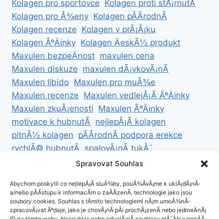
Kolagen pro sportovce
Kolagen proti stÃ¡rnutÃ­
Kolagen pro Å¾eny
Kolagen pÅÃ­rodnÃ­
Kolagen recenze
Kolagen v prÃ¡Å¡ku
Kolagen ÃºÄinky
Kolagen ÄeskÃ½ produkt
Maxulen bezpeÄnost
maxulen cena
Maxulen diskuze
maxulen dÃ¡vkovÃ¡nÃ­
Maxulen libido
Maxulen pro muÅ¾e
Maxulen recenze
Maxulen vedlejÅ¡Ã­ ÃºÄinky
Maxulen zkuÅ¡enosti
Maxulen ÃºÄinky
motivace k hubnutÃ­
nejlepÅ¡Ã­ kolagen
pitnÃ½ kolagen
pÅÃ­rodnÃ­ podpora erekce
rychlÃ© hubnutÃ­
spalovÃ¡nÃ­ tukÅ¯
ZdravÃ© hubnutÃ­
ZdravÃ© recepty na hubnutÃ­
Spravovat Souhlas
zdravÃ½ Å¾ivotnÃ­ styl
Abychom poskytli co nejlepÅ¡Ã­ sluÅ¾by, pouÅ¾Ã­vÃ¡me k uklÃ¡dÃ¡nÃ­
a/nebo pÅÃ­stupu k informacÃ­m o zaÅÃ­zenÃ­, technologie jako jsou
soubory cookies. Souhlas s tÄmito technologiemi nÃ¡m umoÅ¾nÃ­
zpracovÃ¡vat Ãºdaje, jako je chovÃ¡nÃ­ pÅi prochÃ¡zenÃ­ nebo jedineÄnÃ¡
ID na tomto webu. Nesouhlas nebo odvolÃ¡nÃ­ souhlasu mÅ¯Å¾e nepÅÃ­