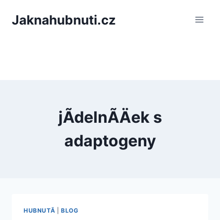
PÅeskoÄit
Jaknahubnuti.cz
na
obsah
jÃ­delnÃ­Äek s
adaptogeny
HUBNUTÃ­
|
BLOG