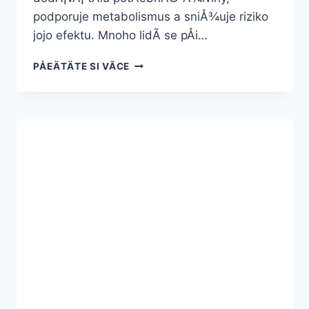
podporuje metabolismus a sniÅ¾uje riziko
jojo efektu. Mnoho lidÃ­ se pÅi…
ZDRAVÃ½
PÅEÄTÄTE SI VÃ­CE
JÃ­
DELNÃ­
ÄEK
NA
HUBNUTÃ­
ZDARMA