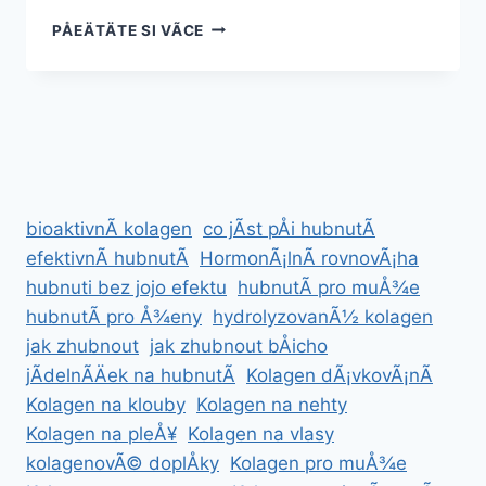
JÃ­
PÅEÄTÄTE SI VÃ­CE
DELNÃ­
ÄEK
NA
HUBNUTÃ­
ZDARMA
bioaktivnÃ­ kolagen
co jÃ­st pÅi hubnutÃ­
efektivnÃ­ hubnutÃ­
HormonÃ¡lnÃ­ rovnovÃ¡ha
hubnuti bez jojo efektu
hubnutÃ­ pro muÅ¾e
hubnutÃ­ pro Å¾eny
hydrolyzovanÃ½ kolagen
jak zhubnout
jak zhubnout bÅicho
jÃ­delnÃ­Äek na hubnutÃ­
Kolagen dÃ¡vkovÃ¡nÃ­
Kolagen na klouby
Kolagen na nehty
Kolagen na pleÅ¥
Kolagen na vlasy
kolagenovÃ© doplÅky
Kolagen pro muÅ¾e