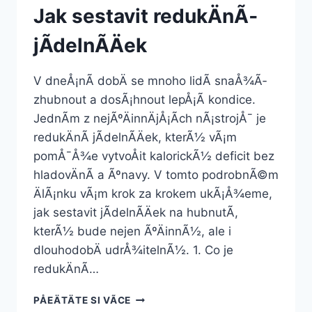
Jak sestavit redukÄnÃ­
jÃ­delnÃ­Äek
V dneÅ¡nÃ­ dobÄ se mnoho lidÃ­ snaÅ¾Ã­
zhubnout a dosÃ¡hnout lepÅ¡Ã­ kondice.
JednÃ­m z nejÃºÄinnÄjÅ¡Ã­ch nÃ¡strojÅ¯ je
redukÄnÃ­ jÃ­delnÃ­Äek, kterÃ½ vÃ¡m
pomÅ¯Å¾e vytvoÅit kalorickÃ½ deficit bez
hladovÄnÃ­ a Ãºnavy. V tomto podrobnÃ©m
ÄlÃ¡nku vÃ¡m krok za krokem ukÃ¡Å¾eme,
jak sestavit jÃ­delnÃ­Äek na hubnutÃ­,
kterÃ½ bude nejen ÃºÄinnÃ½, ale i
dlouhodobÄ udrÅ¾itelnÃ½. 1. Co je
redukÄnÃ­…
JAK
PÅEÄTÄTE SI VÃ­CE
SESTAVIT