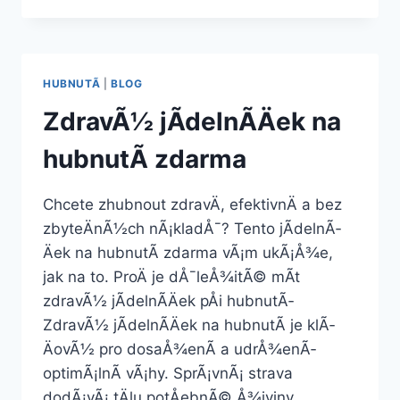
REDUKÄNÃ­
JÃ­
DELNÃ­
ÄEK
HUBNUTÃ­
|
BLOG
ZdravÃ½ jÃ­delnÃ­Äek na
hubnutÃ­ zdarma
Chcete zhubnout zdravÄ, efektivnÄ a bez
zbyteÄnÃ½ch nÃ¡kladÅ¯? Tento jÃ­delnÃ­
Äek na hubnutÃ­ zdarma vÃ¡m ukÃ¡Å¾e,
jak na to. ProÄ je dÅ¯leÅ¾itÃ© mÃ­t
zdravÃ½ jÃ­delnÃ­Äek pÅi hubnutÃ­
ZdravÃ½ jÃ­delnÃ­Äek na hubnutÃ­ je klÃ­
ÄovÃ½ pro dosaÅ¾enÃ­ a udrÅ¾enÃ­
optimÃ¡lnÃ­ vÃ¡hy. SprÃ¡vnÃ¡ strava
dodÃ¡vÃ¡ tÄlu potÅebnÃ© Å¾iviny,