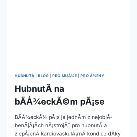
HUBNUTÃ­
|
BLOG
|
PRO MUÅ¾E
|
PRO Å¾ENY
HubnutÃ­ na
bÄÅ¾eckÃ©m pÃ¡se
BÄÅ¾eckÃ½ pÃ¡s je jednÃ­m z nejoblÃ­
benÄjÅ¡Ã­ch nÃ¡strojÅ¯ pro hubnutÃ­ a
zlepÅ¡enÃ­ kardiovaskulÃ¡rnÃ­ kondice dÃ­ky