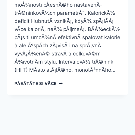
moÅ¾nosti pÅesnÃ©ho nastavenÃ­
trÃ©ninkovÃ½ch parametrÅ¯. KalorickÃ½
deficit HubnutÃ­ vznikÃ¡, kdyÅ¾ spÃ¡lÃ­Å¡
vÃ­ce kaloriÃ­, neÅ¾ pÅijmeÅ¡. BÄÅ¾eckÃ½
pÃ¡s ti umoÅ¾nÃ­ efektivnÄ spalovat kalorie
â ale ÃºspÄch zÃ¡visÃ­ i na sprÃ¡vnÄ
vyvÃ¡Å¾enÃ© stravÄ a celkovÃ©m
Å¾ivotnÃ­m stylu. IntervalovÃ½ trÃ©nink
(HIIT) MÃ­sto stÃ¡lÃ©ho, monotÃ³nnÃ­ho…
HUBNUTÃ­
PÅEÄTÄTE SI VÃ­CE
NA
BÄÅ¾ECKÃ©M
PÃ¡SE