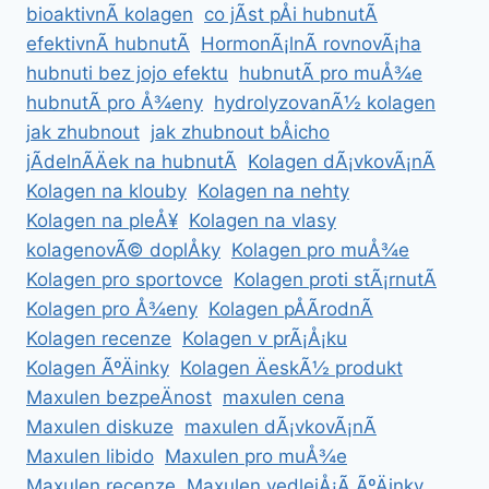
bioaktivnÃ­ kolagen
co jÃ­st pÅi hubnutÃ­
efektivnÃ­ hubnutÃ­
HormonÃ¡lnÃ­ rovnovÃ¡ha
hubnuti bez jojo efektu
hubnutÃ­ pro muÅ¾e
hubnutÃ­ pro Å¾eny
hydrolyzovanÃ½ kolagen
jak zhubnout
jak zhubnout bÅicho
jÃ­delnÃ­Äek na hubnutÃ­
Kolagen dÃ¡vkovÃ¡nÃ­
Kolagen na klouby
Kolagen na nehty
Kolagen na pleÅ¥
Kolagen na vlasy
kolagenovÃ© doplÅky
Kolagen pro muÅ¾e
Kolagen pro sportovce
Kolagen proti stÃ¡rnutÃ­
Kolagen pro Å¾eny
Kolagen pÅÃ­rodnÃ­
Kolagen recenze
Kolagen v prÃ¡Å¡ku
Kolagen ÃºÄinky
Kolagen ÄeskÃ½ produkt
Maxulen bezpeÄnost
maxulen cena
Maxulen diskuze
maxulen dÃ¡vkovÃ¡nÃ­
Maxulen libido
Maxulen pro muÅ¾e
Maxulen recenze
Maxulen vedlejÅ¡Ã­ ÃºÄinky