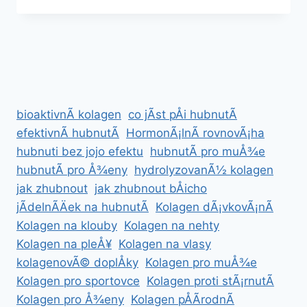
POMOCÃ­
KETONOVÃ©
DIETY
bioaktivnÃ­ kolagen
co jÃ­st pÅi hubnutÃ­
efektivnÃ­ hubnutÃ­
HormonÃ¡lnÃ­ rovnovÃ¡ha
hubnuti bez jojo efektu
hubnutÃ­ pro muÅ¾e
hubnutÃ­ pro Å¾eny
hydrolyzovanÃ½ kolagen
jak zhubnout
jak zhubnout bÅicho
jÃ­delnÃ­Äek na hubnutÃ­
Kolagen dÃ¡vkovÃ¡nÃ­
Kolagen na klouby
Kolagen na nehty
Kolagen na pleÅ¥
Kolagen na vlasy
kolagenovÃ© doplÅky
Kolagen pro muÅ¾e
Kolagen pro sportovce
Kolagen proti stÃ¡rnutÃ­
Kolagen pro Å¾eny
Kolagen pÅÃ­rodnÃ­