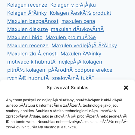
Kolagen recenze
Kolagen v prÃ¡Å¡ku
Kolagen ÃºÄinky
Kolagen ÄeskÃ½ produkt
Maxulen bezpeÄnost
maxulen cena
Maxulen diskuze
maxulen dÃ¡vkovÃ¡nÃ­
Maxulen libido
Maxulen pro muÅ¾e
Maxulen recenze
Maxulen vedlejÅ¡Ã­ ÃºÄinky
Maxulen zkuÅ¡enosti
Maxulen ÃºÄinky
motivace k hubnutÃ­
nejlepÅ¡Ã­ kolagen
pitnÃ½ kolagen
pÅÃ­rodnÃ­ podpora erekce
rychlÃ© hubnutÃ­
spalovÃ¡nÃ­ tukÅ¯
ZdravÃ© hubnutÃ­
ZdravÃ© recepty na hubnutÃ­
Spravovat Souhlas
zdravÃ½ Å¾ivotnÃ­ styl
Abychom poskytli co nejlepÅ¡Ã­ sluÅ¾by, pouÅ¾Ã­vÃ¡me k uklÃ¡dÃ¡nÃ­
a/nebo pÅÃ­stupu k informacÃ­m o zaÅÃ­zenÃ­, technologie jako jsou
soubory cookies. Souhlas s tÄmito technologiemi nÃ¡m umoÅ¾nÃ­
zpracovÃ¡vat Ãºdaje, jako je chovÃ¡nÃ­ pÅi prochÃ¡zenÃ­ nebo jedineÄnÃ¡
ID na tomto webu. Nesouhlas nebo odvolÃ¡nÃ­ souhlasu mÅ¯Å¾e nepÅÃ­
ZÃ¡sady cookies (EU)
znivÄ ovlivnit urÄitÃ© vlastnosti a funkce.