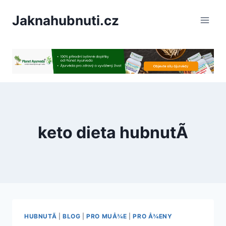
PÅeskoÄit
Jaknahubnuti.cz
na
obsah
keto dieta hubnutÃ­
HUBNUTÃ­
|
BLOG
|
PRO MUÅ¾E
|
PRO Å¾ENY