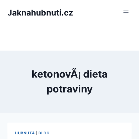
PÅeskoÄit
Jaknahubnuti.cz
na
obsah
ketonovÃ¡ dieta
potraviny
HUBNUTÃ­
|
BLOG