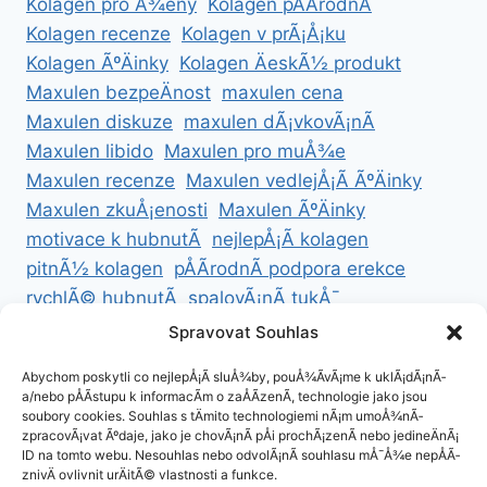
Kolagen pro Å¾eny
Kolagen pÅÃ­rodnÃ­
Kolagen recenze
Kolagen v prÃ¡Å¡ku
Kolagen ÃºÄinky
Kolagen ÄeskÃ½ produkt
Maxulen bezpeÄnost
maxulen cena
Maxulen diskuze
maxulen dÃ¡vkovÃ¡nÃ­
Maxulen libido
Maxulen pro muÅ¾e
Maxulen recenze
Maxulen vedlejÅ¡Ã­ ÃºÄinky
Maxulen zkuÅ¡enosti
Maxulen ÃºÄinky
motivace k hubnutÃ­
nejlepÅ¡Ã­ kolagen
pitnÃ½ kolagen
pÅÃ­rodnÃ­ podpora erekce
rychlÃ© hubnutÃ­
spalovÃ¡nÃ­ tukÅ¯
ZdravÃ© hubnutÃ­
ZdravÃ© recepty na hubnutÃ­
Spravovat Souhlas
zdravÃ½ Å¾ivotnÃ­ styl
Abychom poskytli co nejlepÅ¡Ã­ sluÅ¾by, pouÅ¾Ã­vÃ¡me k uklÃ¡dÃ¡nÃ­
a/nebo pÅÃ­stupu k informacÃ­m o zaÅÃ­zenÃ­, technologie jako jsou
soubory cookies. Souhlas s tÄmito technologiemi nÃ¡m umoÅ¾nÃ­
zpracovÃ¡vat Ãºdaje, jako je chovÃ¡nÃ­ pÅi prochÃ¡zenÃ­ nebo jedineÄnÃ¡
ID na tomto webu. Nesouhlas nebo odvolÃ¡nÃ­ souhlasu mÅ¯Å¾e nepÅÃ­
ZÃ¡sady cookies (EU)
znivÄ ovlivnit urÄitÃ© vlastnosti a funkce.