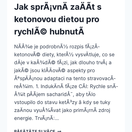
Jak sprÃ¡vnÄ zaÄÃ­t s
ketonovou dietou pro
rychlÃ© hubnutÃ­
NÃ­Å¾e je podrobnÃ½ rozpis fÃ¡zÃ­
ketonovÃ© diety, kterÃ½ vysvÄtluje, co se
dÄje v kaÅ¾dÃ© fÃ¡zi, jak dlouho trvÃ¡ a
jakÃ© jsou klÃ­ÄovÃ© aspekty pro
ÃºspÄÅ¡nou adaptaci na tento stravovacÃ­
reÅ¾im. 1. IndukÄnÃ­ fÃ¡ze CÃ­l: Rychle snÃ­
Å¾it pÅÃ­jem sacharidÅ¯, aby tÄlo
vstoupilo do stavu ketÃ³zy â kdy se tuky
zaÄnou vyuÅ¾Ã­vat jako primÃ¡rnÃ­ zdroj
energie. TrvÃ¡nÃ­:…
JAK
PÅEÄTÄTE SI VÃ­CE