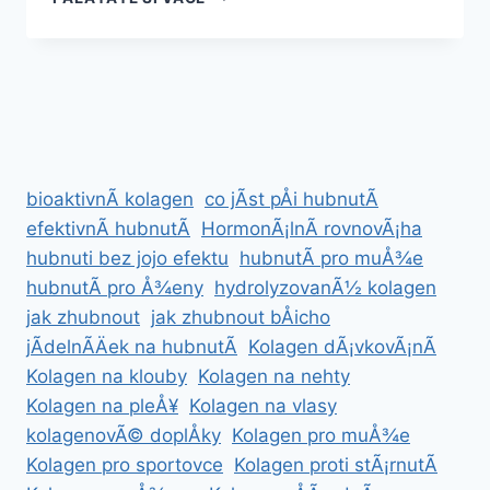
SPRÃ¡VNÄ
ZAÄÃ­
T
S
KETONOVOU
DIETOU
PRO
RYCHLÃ©
bioaktivnÃ­ kolagen
co jÃ­st pÅi hubnutÃ­
HUBNUTÃ­
efektivnÃ­ hubnutÃ­
HormonÃ¡lnÃ­ rovnovÃ¡ha
hubnuti bez jojo efektu
hubnutÃ­ pro muÅ¾e
hubnutÃ­ pro Å¾eny
hydrolyzovanÃ½ kolagen
jak zhubnout
jak zhubnout bÅicho
jÃ­delnÃ­Äek na hubnutÃ­
Kolagen dÃ¡vkovÃ¡nÃ­
Kolagen na klouby
Kolagen na nehty
Kolagen na pleÅ¥
Kolagen na vlasy
kolagenovÃ© doplÅky
Kolagen pro muÅ¾e
Kolagen pro sportovce
Kolagen proti stÃ¡rnutÃ­