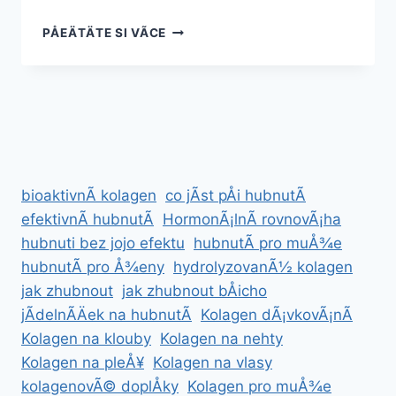
KLOUBUS
PÅEÄTÄTE SI VÃ­CE
VS.
ALAVIS
–
KTERÃ½
JE
LEPÅ¡Ã­?
bioaktivnÃ­ kolagen
co jÃ­st pÅi hubnutÃ­
efektivnÃ­ hubnutÃ­
HormonÃ¡lnÃ­ rovnovÃ¡ha
hubnuti bez jojo efektu
hubnutÃ­ pro muÅ¾e
hubnutÃ­ pro Å¾eny
hydrolyzovanÃ½ kolagen
jak zhubnout
jak zhubnout bÅicho
jÃ­delnÃ­Äek na hubnutÃ­
Kolagen dÃ¡vkovÃ¡nÃ­
Kolagen na klouby
Kolagen na nehty
Kolagen na pleÅ¥
Kolagen na vlasy
kolagenovÃ© doplÅky
Kolagen pro muÅ¾e