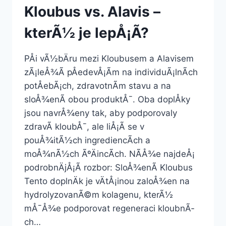
Kloubus vs. Alavis –
kterÃ½ je lepÅ¡Ã­?
PÅi vÃ½bÄru mezi Kloubusem a Alavisem
zÃ¡leÅ¾Ã­ pÅedevÅ¡Ã­m na individuÃ¡lnÃ­ch
potÅebÃ¡ch, zdravotnÃ­m stavu a na
sloÅ¾enÃ­ obou produktÅ¯. Oba doplÅky
jsou navrÅ¾eny tak, aby podporovaly
zdravÃ­ kloubÅ¯, ale liÅ¡Ã­ se v
pouÅ¾itÃ½ch ingrediencÃ­ch a
moÅ¾nÃ½ch ÃºÄincÃ­ch. NÃ­Å¾e najdeÅ¡
podrobnÄjÅ¡Ã­ rozbor: SloÅ¾enÃ­ Kloubus
Tento doplnÄk je vÄtÅ¡inou zaloÅ¾en na
hydrolyzovanÃ©m kolagenu, kterÃ½
mÅ¯Å¾e podporovat regeneraci kloubnÃ­
ch…