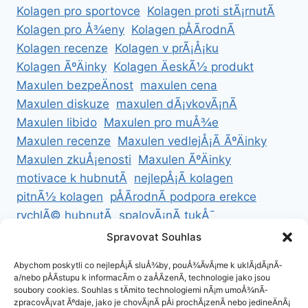
Kolagen pro sportovce
Kolagen proti stÃ¡rnutÃ­
Kolagen pro Å¾eny
Kolagen pÅÃ­rodnÃ­
Kolagen recenze
Kolagen v prÃ¡Å¡ku
Kolagen ÃºÄinky
Kolagen ÄeskÃ½ produkt
Maxulen bezpeÄnost
maxulen cena
Maxulen diskuze
maxulen dÃ¡vkovÃ¡nÃ­
Maxulen libido
Maxulen pro muÅ¾e
Maxulen recenze
Maxulen vedlejÅ¡Ã­ ÃºÄinky
Maxulen zkuÅ¡enosti
Maxulen ÃºÄinky
motivace k hubnutÃ­
nejlepÅ¡Ã­ kolagen
pitnÃ½ kolagen
pÅÃ­rodnÃ­ podpora erekce
rychlÃ© hubnutÃ­
spalovÃ¡nÃ­ tukÅ¯
ZdravÃ© hubnutÃ­
ZdravÃ© recepty na hubnutÃ­
Spravovat Souhlas
zdravÃ½ Å¾ivotnÃ­ styl
Abychom poskytli co nejlepÅ¡Ã­ sluÅ¾by, pouÅ¾Ã­vÃ¡me k uklÃ¡dÃ¡nÃ­
a/nebo pÅÃ­stupu k informacÃ­m o zaÅÃ­zenÃ­, technologie jako jsou
soubory cookies. Souhlas s tÄmito technologiemi nÃ¡m umoÅ¾nÃ­
zpracovÃ¡vat Ãºdaje, jako je chovÃ¡nÃ­ pÅi prochÃ¡zenÃ­ nebo jedineÄnÃ¡