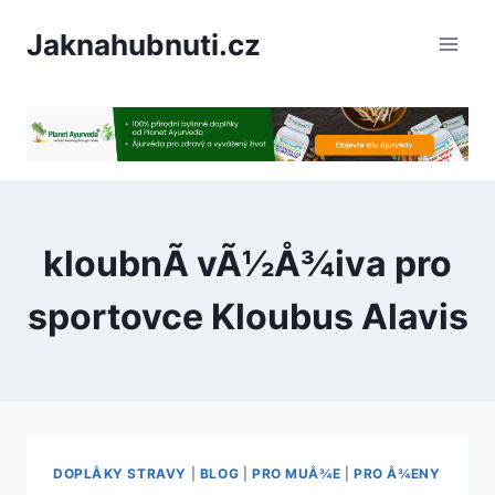
PÅeskoÄit
Jaknahubnuti.cz
na
obsah
kloubnÃ­ vÃ½Å¾iva pro
sportovce Kloubus Alavis
DOPLÅKY STRAVY
|
BLOG
|
PRO MUÅ¾E
|
PRO Å¾ENY