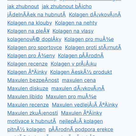
jak zhubnout
jak zhubnout bÅicho
jÃ­delnÃ­Äek na hubnutÃ­
Kolagen dÃ¡vkovÃ¡nÃ­
Kolagen na klouby
Kolagen na nehty
Kolagen na pleÅ¥
Kolagen na vlasy
kolagenovÃ© doplÅky
Kolagen pro muÅ¾e
Kolagen pro sportovce
Kolagen proti stÃ¡rnutÃ­
Kolagen pro Å¾eny
Kolagen pÅÃ­rodnÃ­
Kolagen recenze
Kolagen v prÃ¡Å¡ku
Kolagen ÃºÄinky
Kolagen ÄeskÃ½ produkt
Maxulen bezpeÄnost
maxulen cena
Maxulen diskuze
maxulen dÃ¡vkovÃ¡nÃ­
Maxulen libido
Maxulen pro muÅ¾e
Maxulen recenze
Maxulen vedlejÅ¡Ã­ ÃºÄinky
Maxulen zkuÅ¡enosti
Maxulen ÃºÄinky
motivace k hubnutÃ­
nejlepÅ¡Ã­ kolagen
pitnÃ½ kolagen
pÅÃ­rodnÃ­ podpora erekce