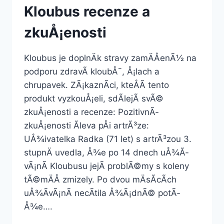
Kloubus recenze a
zkuÅ¡enosti
Kloubus je doplnÄk stravy zamÄÅenÃ½ na
podporu zdravÃ­ kloubÅ¯, Å¡lach a
chrupavek. ZÃ¡kaznÃ­ci, kteÅÃ­ tento
produkt vyzkouÅ¡eli, sdÃ­lejÃ­ svÃ©
zkuÅ¡enosti a recenze: PozitivnÃ­
zkuÅ¡enosti Ãleva pÅi artrÃ³ze:
UÅ¾ivatelka Radka (71 let) s artrÃ³zou 3.
stupnÄ uvedla, Å¾e po 14 dnech uÅ¾Ã­
vÃ¡nÃ­ Kloubusu jejÃ­ problÃ©my s koleny
tÃ©mÄÅ zmizely. Po dvou mÄsÃ­cÃ­ch
uÅ¾Ã­vÃ¡nÃ­ necÃ­tila Å¾Ã¡dnÃ© potÃ­
Å¾e….