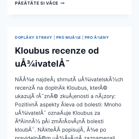
KLOUBUS
PÅEÄTÄTE SI VÃ­CE
RECENZE
A
ZKUÅ¡ENOSTI
DOPLÅKY STRAVY
|
PRO MUÅ¾E
|
PRO Å¾ENY
Kloubus recenze od
uÅ¾ivatelÅ¯
NÃ­Å¾e najdeÅ¡ shrnutÃ­ uÅ¾ivatelskÃ½ch
recenzÃ­ na doplnÄk Kloubus, kterÃ©
ukazujÃ­ rÅ¯znÃ© zkuÅ¡enosti a nÃ¡zory:
PozitivnÃ­ aspekty Ãleva od bolesti: Mnoho
uÅ¾ivatelÅ¯ oznaÄuje Kloubus za
ÃºÄinnÃ½ pÅi zmÃ­rÅovÃ¡nÃ­ bolesti
kloubÅ¯. NÄkteÅÃ­ popisujÃ­, Å¾e po
pravidelnÃ©m uÅ¾Ã­vÃ¡nÃ­ zaznamenali