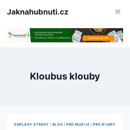
PÅeskoÄit
Jaknahubnuti.cz
na
obsah
Kloubus klouby
DOPLÅKY STRAVY
|
BLOG
|
PRO MUÅ¾E
|
PRO Å¾ENY