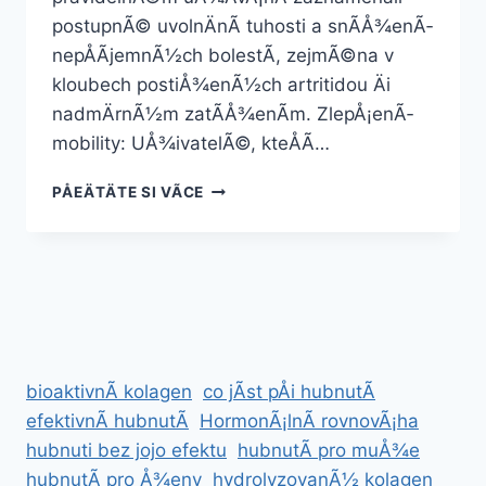
postupnÃ© uvolnÄnÃ­ tuhosti a snÃ­Å¾enÃ­
nepÅÃ­jemnÃ½ch bolestÃ­, zejmÃ©na v
kloubech postiÅ¾enÃ½ch artritidou Äi
nadmÄrnÃ½m zatÃ­Å¾enÃ­m. ZlepÅ¡enÃ­
mobility: UÅ¾ivatelÃ©, kteÅÃ­…
KLOUBUS
PÅEÄTÄTE SI VÃ­CE
RECENZE
OD
UÅ¾IVATELÅ¯
bioaktivnÃ­ kolagen
co jÃ­st pÅi hubnutÃ­
efektivnÃ­ hubnutÃ­
HormonÃ¡lnÃ­ rovnovÃ¡ha
hubnuti bez jojo efektu
hubnutÃ­ pro muÅ¾e
hubnutÃ­ pro Å¾eny
hydrolyzovanÃ½ kolagen