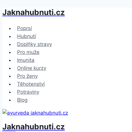
Jaknahubnuti.cz
Přeskočit
na
obsah
Poprsí
Hubnutí
Doplňky stravy
Pro muže
Imunita
Online kurzy
Pro ženy
Těhotenství
Potraviny
Blog
Jaknahubnuti.cz