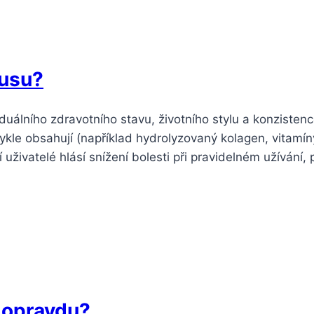
busu?
duálního zdravotního stavu, životního stylu a konzistenc
kle obsahují (například hydrolyzovaný kolagen, vitamíny 
í uživatelé hlásí snížení bolesti při pravidelném užívání
 opravdu?