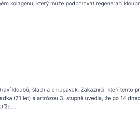
aném kolagenu, který může podporovat regeneraci kloub
i
ví kloubů, šlach a chrupavek. Zákazníci, kteří tento pro
Radka (71 let) s artrózou 3. stupně uvedla, že po 14 dne
otíže….