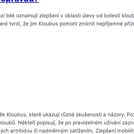
í lidé oznamují zlepšení v oblasti úlevy od bolesti klou
teré tvrdí, že jim Kloubus pomohl zmírnit nepříjemné pří
ěk Kloubus, které ukazují různé zkušenosti a názory: Po
kloubů. Někteří popisují, že po pravidelném užívání zaz
ch artritidou či nadměrným zatížením. Zlepšení mobility