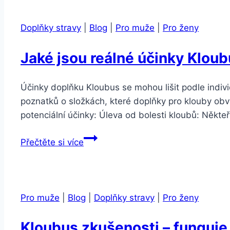
zkušenosti
Doplňky stravy
|
Blog
|
Pro muže
|
Pro ženy
Jaké jsou reálné účinky Klou
Účinky doplňku Kloubus se mohou lišit podle indivi
poznatků o složkách, které doplňky pro klouby obvy
potenciální účinky: Úleva od bolesti kloubů: Někteř
Jaké
Přečtěte si více
jsou
reálné
účinky
Kloubusu?
Pro muže
|
Blog
|
Doplňky stravy
|
Pro ženy
Kloubus zkušenosti – funguje