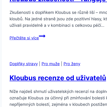
Zkušenosti s doplňkem Kloubus se různě liší – mnoz
kloubů. Na jedné straně jsou zde pozitivní hlasy, k
užívali pravidelně a v kombinaci s celkovou péčí…
Kloubus
Přečtěte si více
zkušenosti
–
funguje
opravdu?
Doplňky stravy
|
Pro muže
|
Pro ženy
Kloubus recenze od uživatelů
Níže najdeš shrnutí uživatelských recenzí na dopln
označuje Kloubus za účinný při zmírňování bolesti 
nepříjemných bolestí, zejména v kloubech postižený