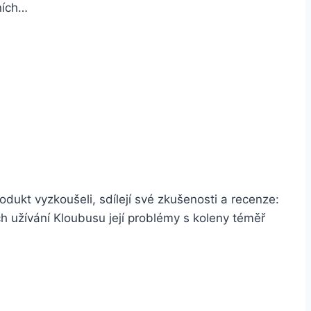
ních…
dukt vyzkoušeli, sdílejí své zkušenosti a recenze:
ch užívání Kloubusu její problémy s koleny téměř