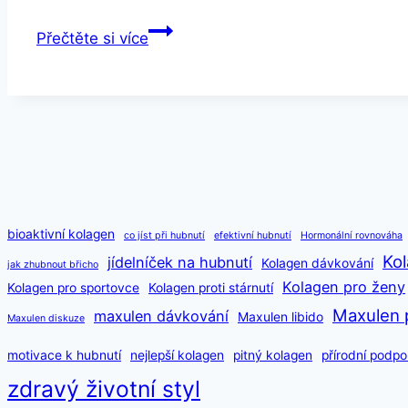
Kloubus
Přečtěte si více
recenze
od
uživatelů
bioaktivní kolagen
co jíst při hubnutí
efektivní hubnutí
Hormonální rovnováha
Kol
jídelníček na hubnutí
Kolagen dávkování
jak zhubnout břicho
Kolagen pro ženy
Kolagen pro sportovce
Kolagen proti stárnutí
Maxulen 
maxulen dávkování
Maxulen libido
Maxulen diskuze
motivace k hubnutí
nejlepší kolagen
pitný kolagen
přírodní podpo
zdravý životní styl