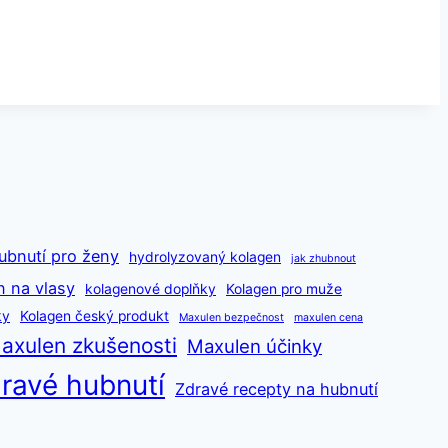
ubnutí pro ženy
hydrolyzovaný kolagen
jak zhubnout
n na vlasy
kolagenové doplňky
Kolagen pro muže
ky
Kolagen český produkt
Maxulen bezpečnost
maxulen cena
axulen zkušenosti
Maxulen účinky
ravé hubnutí
Zdravé recepty na hubnutí