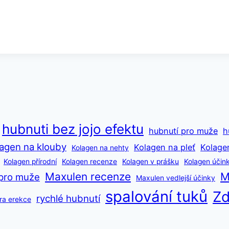
hubnuti bez jojo efektu
hubnutí pro muže
h
agen na klouby
Kolagen na pleť
Kolage
Kolagen na nehty
Kolagen přírodní
Kolagen recenze
Kolagen v prášku
Kolagen účin
Maxulen recenze
M
pro muže
Maxulen vedlejší účinky
spalování tuků
Zd
rychlé hubnutí
ra erekce