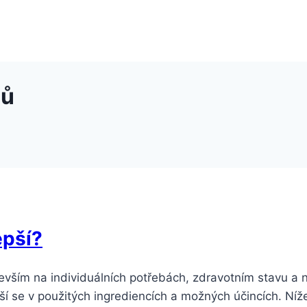
lů
epší?
evším na individuálních potřebách, zdravotním stavu a 
iší se v použitých ingrediencích a možných účincích. Ní