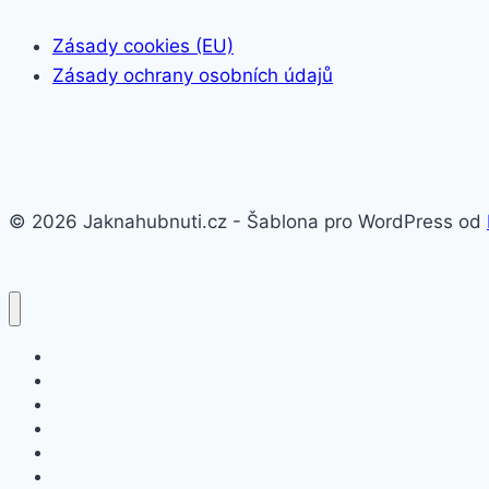
Zásady cookies (EU)
Zásady ochrany osobních údajů
© 2026 Jaknahubnuti.cz - Šablona pro WordPress od
Poprsí
Hubnutí
Doplňky stravy
Pro muže
Imunita
Online kurzy