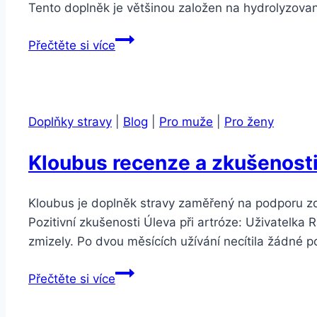
Tento doplněk je většinou založen na hydrolyzov
Kloubus
Přečtěte si více
vs.
Alavis
–
který
Doplňky stravy
|
Blog
|
Pro muže
|
Pro ženy
je
lepší?
Kloubus recenze a zkušenost
Kloubus je doplněk stravy zaměřený na podporu zdra
Pozitivní zkušenosti Úleva při artróze: Uživatelka 
zmizely. Po dvou měsících užívání necítila žádné p
Kloubus
Přečtěte si více
recenze
a