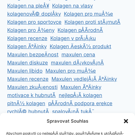
Kolagen na pleÅ¥
Kolagen na vlasy
kolagenovÃ© doplÅky
Kolagen pro muÅ¾e
Kolagen pro sportovce
Kolagen proti stÃ¡rnutÃ­
Kolagen pro Å¾eny
Kolagen pÅÃ­rodnÃ­
Kolagen recenze
Kolagen v prÃ¡Å¡ku
Kolagen ÃºÄinky
Kolagen ÄeskÃ½ produkt
Maxulen bezpeÄnost
maxulen cena
Maxulen diskuze
maxulen dÃ¡vkovÃ¡nÃ­
Maxulen libido
Maxulen pro muÅ¾e
Maxulen recenze
Maxulen vedlejÅ¡Ã­ ÃºÄinky
Maxulen zkuÅ¡enosti
Maxulen ÃºÄinky
motivace k hubnutÃ­
nejlepÅ¡Ã­ kolagen
pitnÃ½ kolagen
pÅÃ­rodnÃ­ podpora erekce
rychlÃ© hubnutÃ­
spalovÃ¡nÃ­ tukÅ¯
ZdravÃ© hubnutÃ­
ZdravÃ© recepty na hubnutÃ­
Spravovat Souhlas
zdravÃ½ Å¾ivotnÃ­ styl
Abychom poskytli co nejlepÅ¡Ã­ sluÅ¾by, pouÅ¾Ã­vÃ¡me k uklÃ¡dÃ¡nÃ­