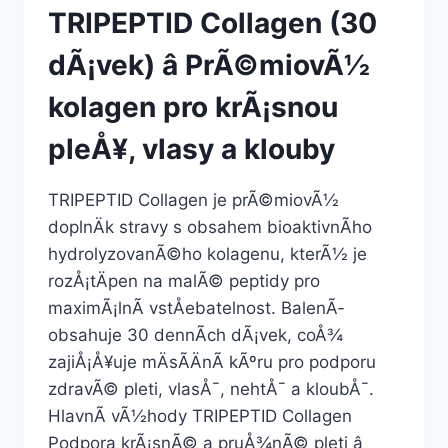
TRIPEPTID Collagen (30
dÃ¡vek) â PrÃ©miovÃ½
kolagen pro krÃ¡snou
pleÅ¥, vlasy a klouby
TRIPEPTID Collagen je prÃ©miovÃ½
doplnÄk stravy s obsahem bioaktivnÃ­ho
hydrolyzovanÃ©ho kolagenu, kterÃ½ je
rozÅ¡tÄpen na malÃ© peptidy pro
maximÃ¡lnÃ­ vstÅebatelnost. BalenÃ­
obsahuje 30 dennÃ­ch dÃ¡vek, coÅ¾
zajiÅ¡Å¥uje mÄsÃ­ÄnÃ­ kÃºru pro podporu
zdravÃ© pleti, vlasÅ¯, nehtÅ¯ a kloubÅ¯.
HlavnÃ­ vÃ½hody TRIPEPTID Collagen
Podpora krÃ¡snÃ© a pruÅ¾nÃ© pleti â