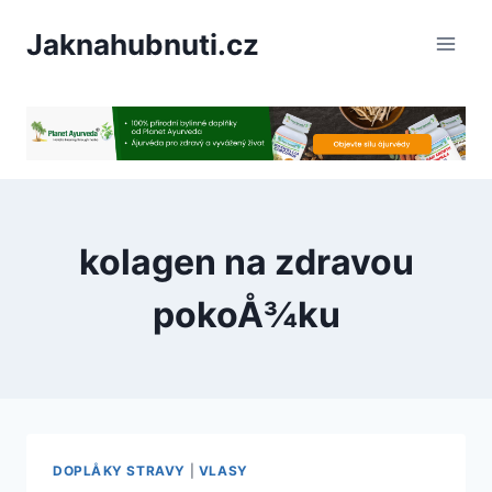
PÅeskoÄit
Jaknahubnuti.cz
na
obsah
kolagen na zdravou
pokoÅ¾ku
DOPLÅKY STRAVY
|
VLASY