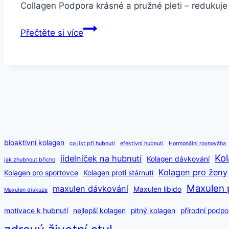
Collagen Podpora krásné a pružné pleti – redukuje 
TRIPEPTID
Přečtěte si více
Collagen
(30
dávek)
–
Prémiový
kolagen
pro
krásnou
bioaktivní kolagen
co jíst při hubnutí
efektivní hubnutí
Hormonální rovnováha
pleť,
Kol
jídelníček na hubnutí
Kolagen dávkování
jak zhubnout břicho
vlasy
Kolagen pro ženy
Kolagen pro sportovce
Kolagen proti stárnutí
a
Maxulen 
maxulen dávkování
Maxulen libido
Maxulen diskuze
klouby
motivace k hubnutí
nejlepší kolagen
pitný kolagen
přírodní podpo