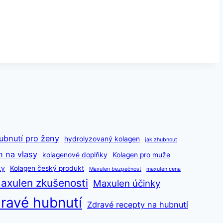
ubnutí pro ženy
hydrolyzovaný kolagen
jak zhubnout
n na vlasy
kolagenové doplňky
Kolagen pro muže
ky
Kolagen český produkt
Maxulen bezpečnost
maxulen cena
axulen zkušenosti
Maxulen účinky
ravé hubnutí
Zdravé recepty na hubnutí