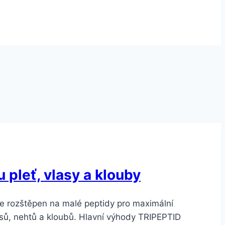
pleť, vlasy a klouby
je rozštěpen na malé peptidy pro maximální
lasů, nehtů a kloubů. Hlavní výhody TRIPEPTID