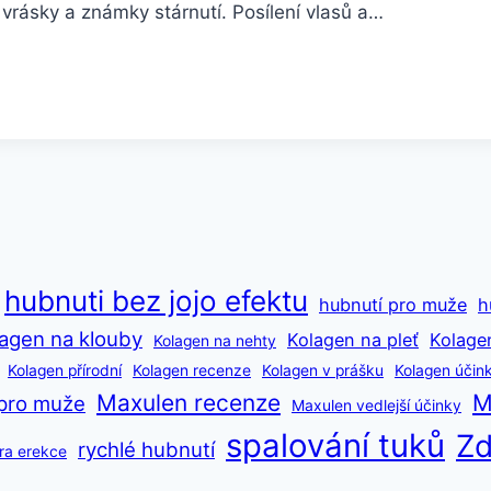
vrásky a známky stárnutí. Posílení vlasů a…
hubnuti bez jojo efektu
hubnutí pro muže
h
agen na klouby
Kolagen na pleť
Kolage
Kolagen na nehty
Kolagen přírodní
Kolagen recenze
Kolagen v prášku
Kolagen účin
Maxulen recenze
M
pro muže
Maxulen vedlejší účinky
spalování tuků
Zd
rychlé hubnutí
ra erekce