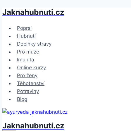
Jaknahubnuti.cz
Přeskočit
na
obsah
Poprsí
Hubnutí
Doplňky stravy
Pro muže
Imunita
Online kurzy
Pro ženy
Těhotenství
Potraviny
Blog
Jaknahubnuti.cz