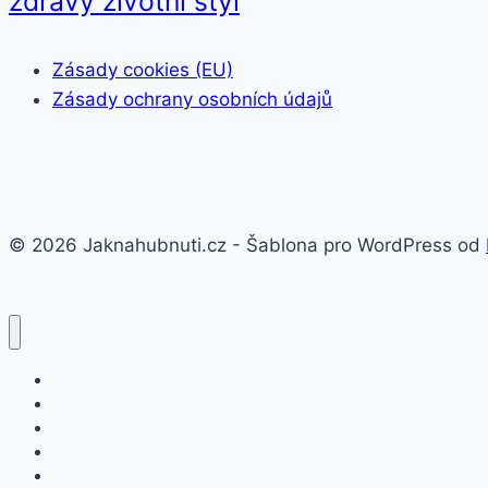
zdravý životní styl
Zásady cookies (EU)
Zásady ochrany osobních údajů
© 2026 Jaknahubnuti.cz - Šablona pro WordPress od
Poprsí
Hubnutí
Doplňky stravy
Pro muže
Imunita