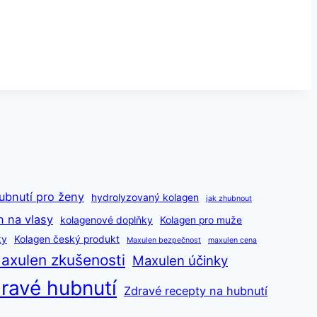
ubnutí pro ženy
hydrolyzovaný kolagen
jak zhubnout
n na vlasy
kolagenové doplňky
Kolagen pro muže
ky
Kolagen český produkt
Maxulen bezpečnost
maxulen cena
axulen zkušenosti
Maxulen účinky
ravé hubnutí
Zdravé recepty na hubnutí