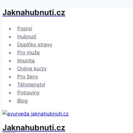
Jaknahubnuti.cz
Přeskočit
na
obsah
Poprsí
Hubnutí
Doplňky stravy
Pro muže
Imunita
Online kurzy
Pro ženy
Těhotenství
Potraviny
Blog
Jaknahubnuti.cz