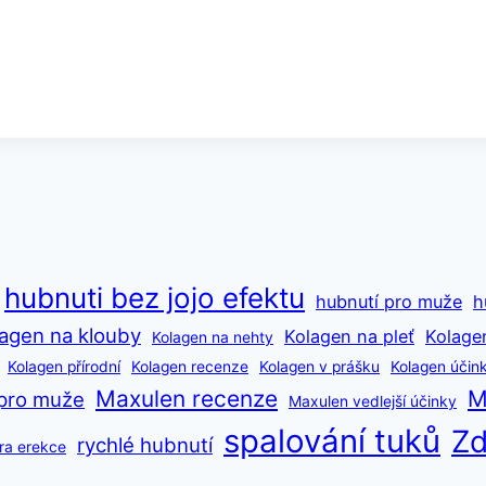
hubnuti bez jojo efektu
hubnutí pro muže
h
agen na klouby
Kolagen na pleť
Kolage
Kolagen na nehty
Kolagen přírodní
Kolagen recenze
Kolagen v prášku
Kolagen účin
Maxulen recenze
M
pro muže
Maxulen vedlejší účinky
spalování tuků
Zd
rychlé hubnutí
ra erekce