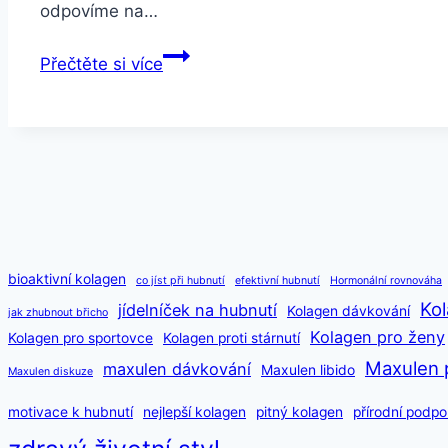
odpovíme na…
Jaký
Přečtěte si více
typ
cvičení
je
nejlepší
na
hubnutí?
bioaktivní kolagen
co jíst při hubnutí
efektivní hubnutí
Hormonální rovnováha
Kol
jídelníček na hubnutí
Kolagen dávkování
jak zhubnout břicho
Kolagen pro ženy
Kolagen pro sportovce
Kolagen proti stárnutí
Maxulen 
maxulen dávkování
Maxulen libido
Maxulen diskuze
motivace k hubnutí
nejlepší kolagen
pitný kolagen
přírodní podpo