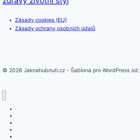
zdravý životní styl
Zásady cookies (EU)
Zásady ochrany osobních údajů
© 2026 Jaknahubnuti.cz - Šablona pro WordPress od
Poprsí
Hubnutí
Doplňky stravy
Pro muže
Imunita