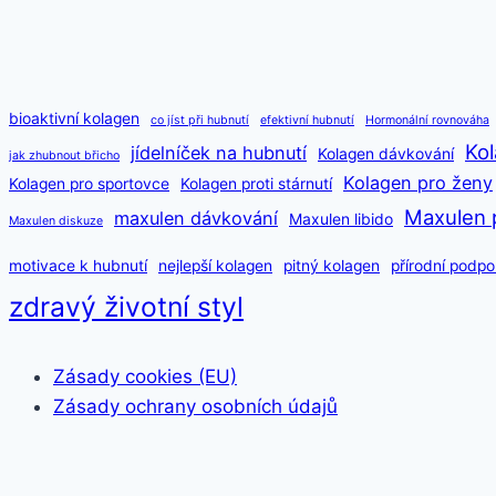
bioaktivní kolagen
co jíst při hubnutí
efektivní hubnutí
Hormonální rovnováha
Kol
jídelníček na hubnutí
Kolagen dávkování
jak zhubnout břicho
Kolagen pro ženy
Kolagen pro sportovce
Kolagen proti stárnutí
Maxulen 
maxulen dávkování
Maxulen libido
Maxulen diskuze
motivace k hubnutí
nejlepší kolagen
pitný kolagen
přírodní podpo
zdravý životní styl
Zásady cookies (EU)
Zásady ochrany osobních údajů