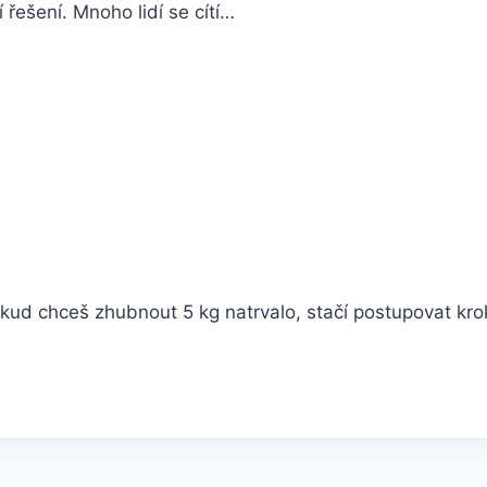
í řešení. Mnoho lidí se cítí…
okud chceš zhubnout 5 kg natrvalo, stačí postupovat kro