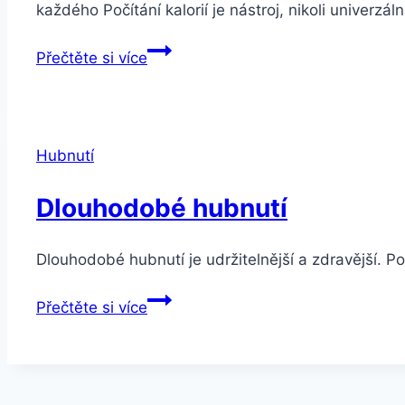
každého Počítání kalorií je nástroj, nikoli univerzáln
Hubnutí
Přečtěte si více
bez
hladovění
a
počítání
Hubnutí
kalorií
–
Dlouhodobé hubnutí
Jak
zhubnout
Dlouhodobé hubnutí je udržitelnější a zdravější. P
zdravě
a
Dlouhodobé
Přečtěte si více
dlouhodobě
hubnutí