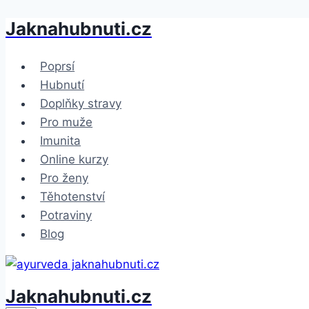
Jaknahubnuti.cz
Přeskočit
na
obsah
Poprsí
Hubnutí
Doplňky stravy
Pro muže
Imunita
Online kurzy
Pro ženy
Těhotenství
Potraviny
Blog
Jaknahubnuti.cz