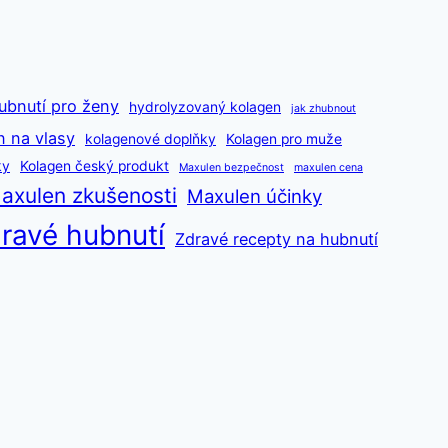
ubnutí pro ženy
hydrolyzovaný kolagen
jak zhubnout
n na vlasy
kolagenové doplňky
Kolagen pro muže
ky
Kolagen český produkt
Maxulen bezpečnost
maxulen cena
axulen zkušenosti
Maxulen účinky
ravé hubnutí
Zdravé recepty na hubnutí