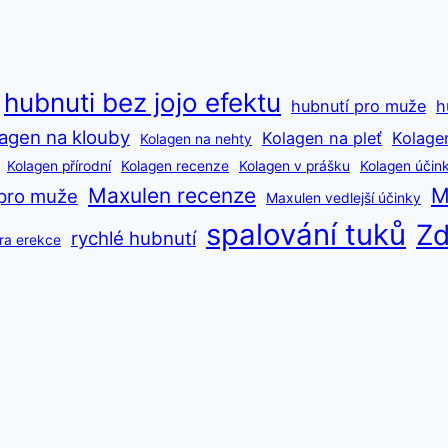
hubnuti bez jojo efektu
hubnutí pro muže
h
agen na klouby
Kolagen na pleť
Kolage
Kolagen na nehty
Kolagen přírodní
Kolagen recenze
Kolagen v prášku
Kolagen účin
Maxulen recenze
M
pro muže
Maxulen vedlejší účinky
spalování tuků
Zd
rychlé hubnutí
ra erekce