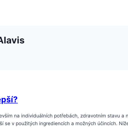
Alavis
epší?
evším na individuálních potřebách, zdravotním stavu a 
iší se v použitých ingrediencích a možných účincích. Ní