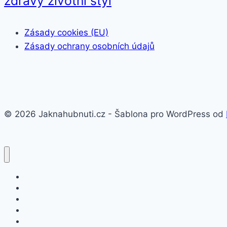
zdravý životní styl
Zásady cookies (EU)
Zásady ochrany osobních údajů
© 2026 Jaknahubnuti.cz - Šablona pro WordPress od
Poprsí
Hubnutí
Doplňky stravy
Pro muže
Imunita