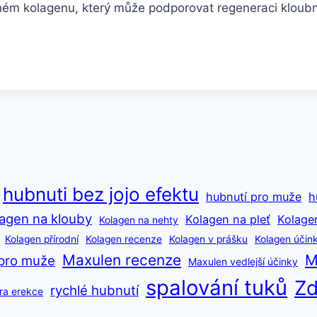
aném kolagenu, který může podporovat regeneraci kloub
hubnuti bez jojo efektu
hubnutí pro muže
h
agen na klouby
Kolagen na pleť
Kolage
Kolagen na nehty
Kolagen přírodní
Kolagen recenze
Kolagen v prášku
Kolagen účin
Maxulen recenze
M
pro muže
Maxulen vedlejší účinky
spalování tuků
Zd
rychlé hubnutí
ra erekce