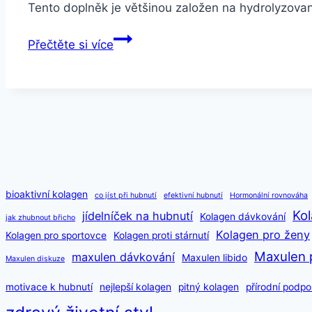
Tento doplněk je většinou založen na hydrolyzov
Kloubus
Přečtěte si více
vs.
Alavis
–
který
je
lepší?
bioaktivní kolagen
co jíst při hubnutí
efektivní hubnutí
Hormonální rovnováha
Kol
jídelníček na hubnutí
Kolagen dávkování
jak zhubnout břicho
Kolagen pro ženy
Kolagen pro sportovce
Kolagen proti stárnutí
Maxulen 
maxulen dávkování
Maxulen libido
Maxulen diskuze
motivace k hubnutí
nejlepší kolagen
pitný kolagen
přírodní podpo