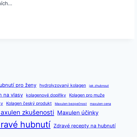
ních…
ubnutí pro ženy
hydrolyzovaný kolagen
jak zhubnout
n na vlasy
kolagenové doplňky
Kolagen pro muže
ky
Kolagen český produkt
Maxulen bezpečnost
maxulen cena
axulen zkušenosti
Maxulen účinky
ravé hubnutí
Zdravé recepty na hubnutí