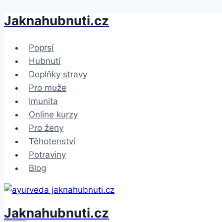
Jaknahubnuti.cz
Přeskočit
na
obsah
Poprsí
Hubnutí
Doplňky stravy
Pro muže
Imunita
Online kurzy
Pro ženy
Těhotenství
Potraviny
Blog
Jaknahubnuti.cz