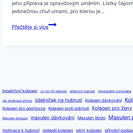
jeho příprava je opravdovým uměním. Lístky čajovní
jedinečnou chuť umami, pro kterou je…
Gyokuro
Přečtěte si více
zelený
čaj
50
g
bioaktivní kolagen
co jíst při hubnutí
efektivní hubnutí
Hormonální rovnováha
Kol
jídelníček na hubnutí
Kolagen dávkování
jak zhubnout břicho
Kolagen pro ženy
Kolagen pro sportovce
Kolagen proti stárnutí
Maxulen 
maxulen dávkování
Maxulen libido
Maxulen diskuze
motivace k hubnutí
nejlepší kolagen
pitný kolagen
přírodní podpo