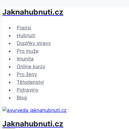
Jaknahubnuti.cz
Přeskočit
na
obsah
Poprsí
Hubnutí
Doplňky stravy
Pro muže
Imunita
Online kurzy
Pro ženy
Těhotenství
Potraviny
Blog
Jaknahubnuti.cz