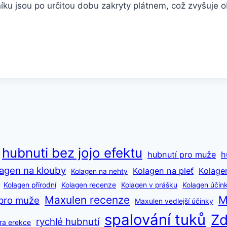
ku jsou po určitou dobu zakryty plátnem, což zvyšuje ob
hubnuti bez jojo efektu
hubnutí pro muže
h
agen na klouby
Kolagen na pleť
Kolage
Kolagen na nehty
Kolagen přírodní
Kolagen recenze
Kolagen v prášku
Kolagen účin
Maxulen recenze
M
pro muže
Maxulen vedlejší účinky
spalování tuků
Zd
rychlé hubnutí
ra erekce