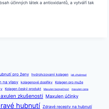
sah účinných látek a antioxidantů, a vytváří tak
ubnutí pro ženy
hydrolyzovaný kolagen
jak zhubnout
n na vlasy
kolagenové doplňky
Kolagen pro muže
ky
Kolagen český produkt
Maxulen bezpečnost
maxulen cena
axulen zkušenosti
Maxulen účinky
ravé hubnutí
Zdravé recepty na hubnutí