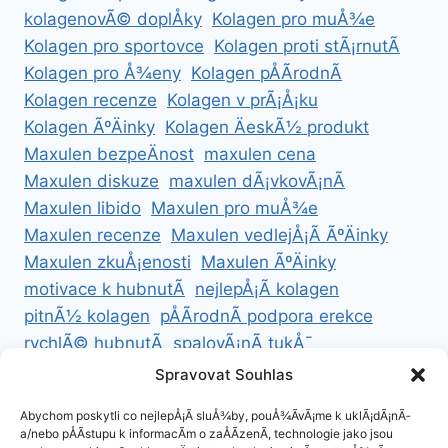
kolagenovÃ© doplÅky
Kolagen pro muÅ¾e
Kolagen pro sportovce
Kolagen proti stÃ¡rnutÃ­
Kolagen pro Å¾eny
Kolagen pÅÃ­rodnÃ­
Kolagen recenze
Kolagen v prÃ¡Å¡ku
Kolagen ÃºÄinky
Kolagen ÄeskÃ½ produkt
Maxulen bezpeÄnost
maxulen cena
Maxulen diskuze
maxulen dÃ¡vkovÃ¡nÃ­
Maxulen libido
Maxulen pro muÅ¾e
Maxulen recenze
Maxulen vedlejÅ¡Ã­ ÃºÄinky
Maxulen zkuÅ¡enosti
Maxulen ÃºÄinky
motivace k hubnutÃ­
nejlepÅ¡Ã­ kolagen
pitnÃ½ kolagen
pÅÃ­rodnÃ­ podpora erekce
rychlÃ© hubnutÃ­
spalovÃ¡nÃ­ tukÅ¯
ZdravÃ© hubnutÃ­
ZdravÃ© recepty na hubnutÃ­
Spravovat Souhlas
zdravÃ½ Å¾ivotnÃ­ styl
Abychom poskytli co nejlepÅ¡Ã­ sluÅ¾by, pouÅ¾Ã­vÃ¡me k uklÃ¡dÃ¡nÃ­
a/nebo pÅÃ­stupu k informacÃ­m o zaÅÃ­zenÃ­, technologie jako jsou