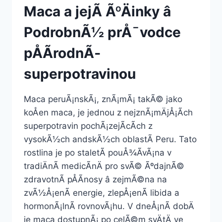
Maca a jejÃ­ ÃºÄinky â
PodrobnÃ½ prÅ¯vodce
pÅÃ­rodnÃ­
superpotravinou
Maca peruÃ¡nskÃ¡, znÃ¡mÃ¡ takÃ© jako
koÅen maca, je jednou z nejznÃ¡mÄjÅ¡Ã­ch
superpotravin pochÃ¡zejÃ­cÃ­ch z
vysokÃ½ch andskÃ½ch oblastÃ­ Peru. Tato
rostlina je po staletÃ­ pouÅ¾Ã­vÃ¡na v
tradiÄnÃ­ medicÃ­nÄ pro svÃ© ÃºdajnÃ©
zdravotnÃ­ pÅÃ­nosy â zejmÃ©na na
zvÃ½Å¡enÃ­ energie, zlepÅ¡enÃ­ libida a
hormonÃ¡lnÃ­ rovnovÃ¡hu. V dneÅ¡nÃ­ dobÄ
je maca dostupnÃ¡ po celÃ©m svÄtÄ ve