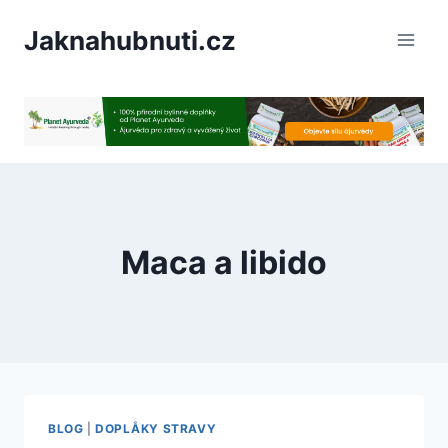
PÅeskoÄit
Jaknahubnuti.cz
na
obsah
Maca a libido
BLOG
|
DOPLÅKY STRAVY