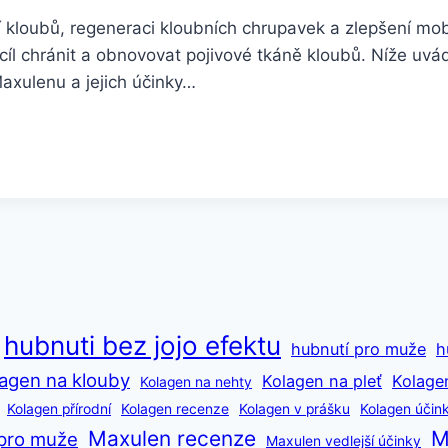
 kloubů, regeneraci kloubních chrupavek a zlepšení mobi
cíl chránit a obnovovat pojivové tkáně kloubů. Níže uvád
Maxulenu a jejich účinky…
hubnuti bez jojo efektu
hubnutí pro muže
h
agen na klouby
Kolagen na pleť
Kolage
Kolagen na nehty
Kolagen přírodní
Kolagen recenze
Kolagen v prášku
Kolagen účin
Maxulen recenze
M
pro muže
Maxulen vedlejší účinky