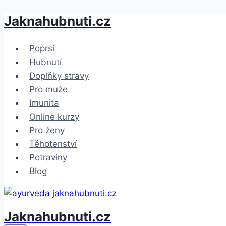
Jaknahubnuti.cz
Přeskočit
na
obsah
Poprsí
Hubnutí
Doplňky stravy
Pro muže
Imunita
Online kurzy
Pro ženy
Těhotenství
Potraviny
Blog
Jaknahubnuti.cz