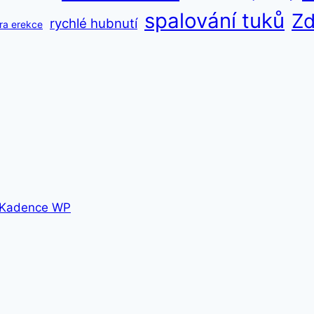
spalování tuků
Zd
rychlé hubnutí
ra erekce
Kadence WP