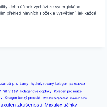
lity. Jeho účinek vychází ze synergického
ím přehled hlavních složek a vysvětlení, jak každá
ubnutí pro ženy
hydrolyzovaný kolagen
jak zhubnout
n na vlasy
kolagenové doplňky
Kolagen pro muže
ky
Kolagen český produkt
Maxulen bezpečnost
maxulen cena
axulen zkušenosti
Maxulen účinky