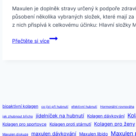
Maxulen je doplněk stravy určený k podpoře zdraví
působení několika vybraných složek, které mají za 
z nich přispívá k celkovému účinku: Hlavní složky 
Maxulen
Přečtěte si více
složení
a
jak
funguje
bioaktivní kolagen
co jíst při hubnutí
efektivní hubnutí
Hormonální rovnováha
Kol
jídelníček na hubnutí
Kolagen dávkování
jak zhubnout břicho
Kolagen pro ženy
Kolagen pro sportovce
Kolagen proti stárnutí
Maxulen 
maxulen dávkování
Maxulen libido
Maxulen diskuze