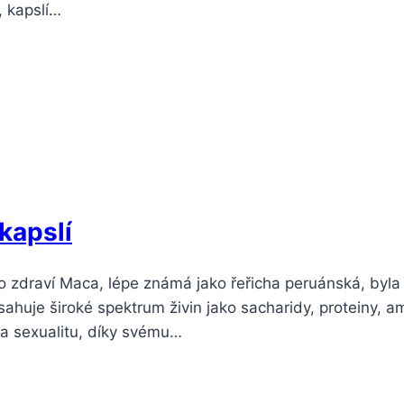
 kapslí…
kapslí
zdraví Maca, lépe známá jako řeřicha peruánská, byla tr
bsahuje široké spektrum živin jako sacharidy, proteiny, a
t a sexualitu, díky svému…