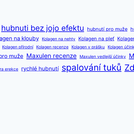
hubnuti bez jojo efektu
hubnutí pro muže
h
agen na klouby
Kolagen na pleť
Kolage
Kolagen na nehty
Kolagen přírodní
Kolagen recenze
Kolagen v prášku
Kolagen účin
Maxulen recenze
M
pro muže
Maxulen vedlejší účinky
spalování tuků
Zd
rychlé hubnutí
ra erekce