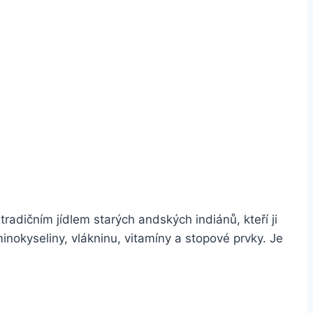
adičním jídlem starých andských indiánů, kteří ji
minokyseliny, vlákninu, vitamíny a stopové prvky. Je