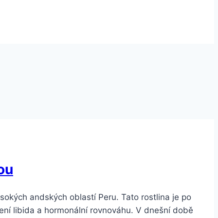
ou
okých andských oblastí Peru. Tato rostlina je po
šení libida a hormonální rovnováhu. V dnešní době