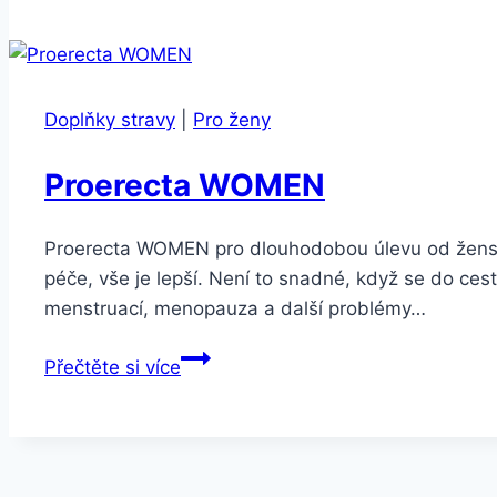
druhy
BIO
Organic
90
Doplňky stravy
|
Pro ženy
kapslí
Proerecta WOMEN
Proerecta WOMEN pro dlouhodobou úlevu od ženský
péče, vše je lepší. Není to snadné, když se do ces
menstruací, menopauza a další problémy…
Proerecta
Přečtěte si více
WOMEN