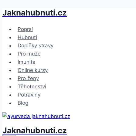
Jaknahubnuti.cz
Přeskočit
na
obsah
Poprsí
Hubnutí
Doplňky stravy
Pro muže
Imunita
Online kurzy
Pro ženy
Těhotenství
Potraviny
Blog
Jaknahubnuti.cz