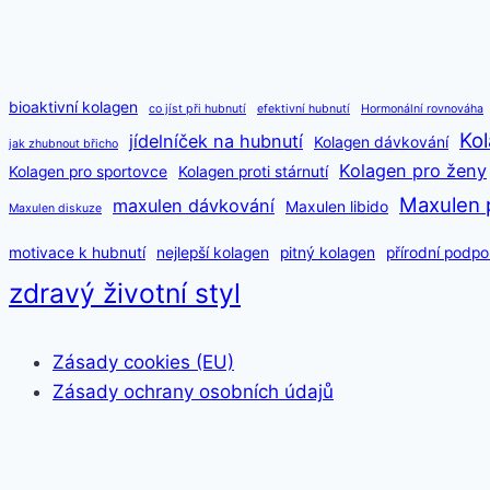
bioaktivní kolagen
co jíst při hubnutí
efektivní hubnutí
Hormonální rovnováha
Kol
jídelníček na hubnutí
Kolagen dávkování
jak zhubnout břicho
Kolagen pro ženy
Kolagen pro sportovce
Kolagen proti stárnutí
Maxulen 
maxulen dávkování
Maxulen libido
Maxulen diskuze
motivace k hubnutí
nejlepší kolagen
pitný kolagen
přírodní podpo
zdravý životní styl
Zásady cookies (EU)
Zásady ochrany osobních údajů