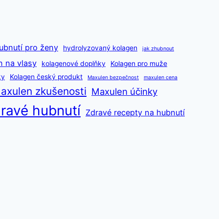
ubnutí pro ženy
hydrolyzovaný kolagen
jak zhubnout
n na vlasy
kolagenové doplňky
Kolagen pro muže
ky
Kolagen český produkt
Maxulen bezpečnost
maxulen cena
axulen zkušenosti
Maxulen účinky
ravé hubnutí
Zdravé recepty na hubnutí