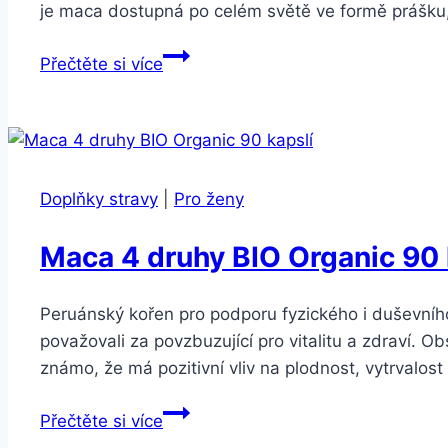
je maca dostupná po celém světě ve formě prášku,
Maca
Přečtěte si více
a
její
účinky
–
Podrobný
Doplňky stravy
|
Pro ženy
průvodce
přírodní
Maca 4 druhy BIO Organic 90 
superpotravinou
Peruánský kořen pro podporu fyzického i duševního 
považovali za povzbuzující pro vitalitu a zdraví. O
známo, že má pozitivní vliv na plodnost, vytrvalos
Maca
Přečtěte si více
4