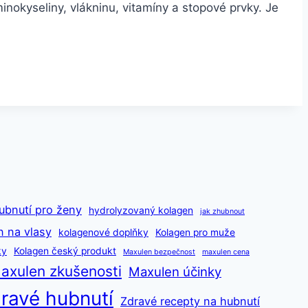
minokyseliny, vlákninu, vitamíny a stopové prvky. Je
ubnutí pro ženy
hydrolyzovaný kolagen
jak zhubnout
n na vlasy
kolagenové doplňky
Kolagen pro muže
ky
Kolagen český produkt
Maxulen bezpečnost
maxulen cena
axulen zkušenosti
Maxulen účinky
ravé hubnutí
Zdravé recepty na hubnutí