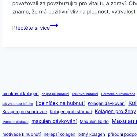
považovali za povzbuzující pro vitalitu a zdraví. O
známo, že má pozitivní vliv na plodnost, vytrvalos
Maca
Přečtěte si více
4
druhy
BIO
Organic
90
kapslí
bioaktivní kolagen
co jíst při hubnutí
efektivní hubnutí
Hormonální rovnováha
Kol
jídelníček na hubnutí
Kolagen dávkování
jak zhubnout břicho
Kolagen pro ženy
Kolagen pro sportovce
Kolagen proti stárnutí
Maxulen 
maxulen dávkování
Maxulen libido
Maxulen diskuze
motivace k hubnutí
nejlepší kolagen
pitný kolagen
přírodní podpo