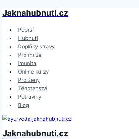
Jaknahubnuti.cz
Přeskočit
na
obsah
Poprsí
Hubnutí
Doplňky stravy
Pro muže
Imunita
Online kurzy
Pro ženy
Těhotenství
Potraviny
Blog
Jaknahubnuti.cz