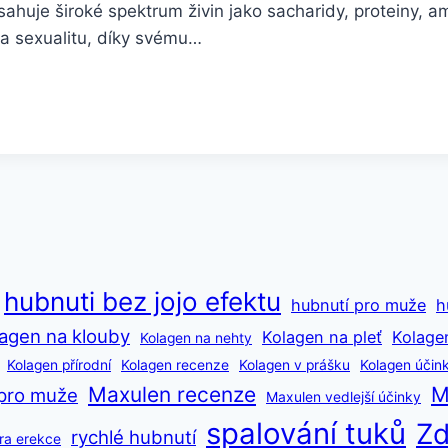
bsahuje široké spektrum živin jako sacharidy, proteiny, a
t a sexualitu, díky svému…
hubnuti bez jojo efektu
hubnutí pro muže
h
agen na klouby
Kolagen na pleť
Kolage
Kolagen na nehty
Kolagen přírodní
Kolagen recenze
Kolagen v prášku
Kolagen účin
Maxulen recenze
M
pro muže
Maxulen vedlejší účinky
spalování tuků
Zd
rychlé hubnutí
ra erekce