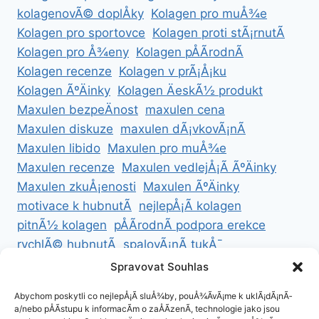
kolagenovÃ© doplÅky
Kolagen pro muÅ¾e
Kolagen pro sportovce
Kolagen proti stÃ¡rnutÃ­
Kolagen pro Å¾eny
Kolagen pÅÃ­rodnÃ­
Kolagen recenze
Kolagen v prÃ¡Å¡ku
Kolagen ÃºÄinky
Kolagen ÄeskÃ½ produkt
Maxulen bezpeÄnost
maxulen cena
Maxulen diskuze
maxulen dÃ¡vkovÃ¡nÃ­
Maxulen libido
Maxulen pro muÅ¾e
Maxulen recenze
Maxulen vedlejÅ¡Ã­ ÃºÄinky
Maxulen zkuÅ¡enosti
Maxulen ÃºÄinky
motivace k hubnutÃ­
nejlepÅ¡Ã­ kolagen
pitnÃ½ kolagen
pÅÃ­rodnÃ­ podpora erekce
rychlÃ© hubnutÃ­
spalovÃ¡nÃ­ tukÅ¯
ZdravÃ© hubnutÃ­
ZdravÃ© recepty na hubnutÃ­
Spravovat Souhlas
zdravÃ½ Å¾ivotnÃ­ styl
Abychom poskytli co nejlepÅ¡Ã­ sluÅ¾by, pouÅ¾Ã­vÃ¡me k uklÃ¡dÃ¡nÃ­
a/nebo pÅÃ­stupu k informacÃ­m o zaÅÃ­zenÃ­, technologie jako jsou