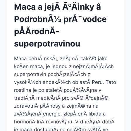
Maca a jejÃ­ ÃºÄinky â
PodrobnÃ½ prÅ¯vodce
pÅÃ­rodnÃ­
superpotravinou
Maca peruÃ¡nskÃ¡, znÃ¡mÃ¡ takÃ© jako
koÅen maca, je jednou z nejznÃ¡mÄjÅ¡Ã­ch
superpotravin pochÃ¡zejÃ­cÃ­ch z
vysokÃ½ch andskÃ½ch oblastÃ­ Peru. Tato
rostlina je po staletÃ­ pouÅ¾Ã­vÃ¡na v
tradiÄnÃ­ medicÃ­nÄ pro svÃ© ÃºdajnÃ©
zdravotnÃ­ pÅÃ­nosy â zejmÃ©na na
zvÃ½Å¡enÃ­ energie, zlepÅ¡enÃ­ libida a
hormonÃ¡lnÃ­ rovnovÃ¡hu. V dneÅ¡nÃ­ dobÄ
je maca dostupnÃ¡ po celÃ©m svÄtÄ ve