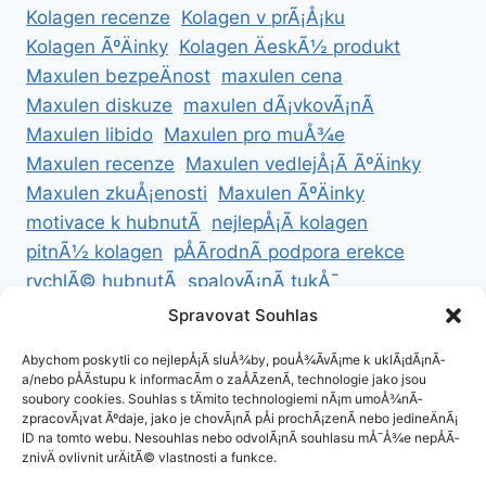
Kolagen recenze
Kolagen v prÃ¡Å¡ku
Kolagen ÃºÄinky
Kolagen ÄeskÃ½ produkt
Maxulen bezpeÄnost
maxulen cena
Maxulen diskuze
maxulen dÃ¡vkovÃ¡nÃ­
Maxulen libido
Maxulen pro muÅ¾e
Maxulen recenze
Maxulen vedlejÅ¡Ã­ ÃºÄinky
Maxulen zkuÅ¡enosti
Maxulen ÃºÄinky
motivace k hubnutÃ­
nejlepÅ¡Ã­ kolagen
pitnÃ½ kolagen
pÅÃ­rodnÃ­ podpora erekce
rychlÃ© hubnutÃ­
spalovÃ¡nÃ­ tukÅ¯
ZdravÃ© hubnutÃ­
ZdravÃ© recepty na hubnutÃ­
Spravovat Souhlas
zdravÃ½ Å¾ivotnÃ­ styl
Abychom poskytli co nejlepÅ¡Ã­ sluÅ¾by, pouÅ¾Ã­vÃ¡me k uklÃ¡dÃ¡nÃ­
a/nebo pÅÃ­stupu k informacÃ­m o zaÅÃ­zenÃ­, technologie jako jsou
soubory cookies. Souhlas s tÄmito technologiemi nÃ¡m umoÅ¾nÃ­
zpracovÃ¡vat Ãºdaje, jako je chovÃ¡nÃ­ pÅi prochÃ¡zenÃ­ nebo jedineÄnÃ¡
ID na tomto webu. Nesouhlas nebo odvolÃ¡nÃ­ souhlasu mÅ¯Å¾e nepÅÃ­
ZÃ¡sady cookies (EU)
znivÄ ovlivnit urÄitÃ© vlastnosti a funkce.