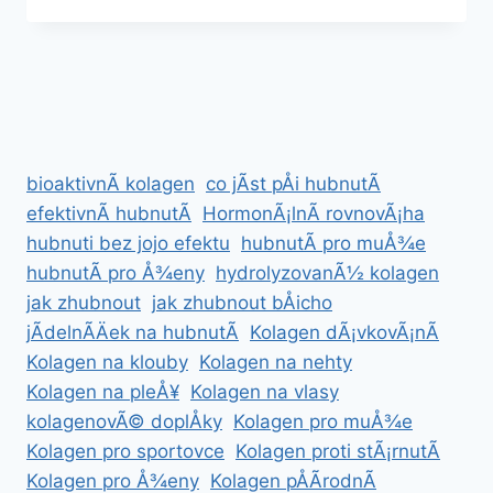
MAXULEN
ZA
NEJLEPÅ¡Ã­
CENU
bioaktivnÃ­ kolagen
co jÃ­st pÅi hubnutÃ­
efektivnÃ­ hubnutÃ­
HormonÃ¡lnÃ­ rovnovÃ¡ha
hubnuti bez jojo efektu
hubnutÃ­ pro muÅ¾e
hubnutÃ­ pro Å¾eny
hydrolyzovanÃ½ kolagen
jak zhubnout
jak zhubnout bÅicho
jÃ­delnÃ­Äek na hubnutÃ­
Kolagen dÃ¡vkovÃ¡nÃ­
Kolagen na klouby
Kolagen na nehty
Kolagen na pleÅ¥
Kolagen na vlasy
kolagenovÃ© doplÅky
Kolagen pro muÅ¾e
Kolagen pro sportovce
Kolagen proti stÃ¡rnutÃ­
Kolagen pro Å¾eny
Kolagen pÅÃ­rodnÃ­