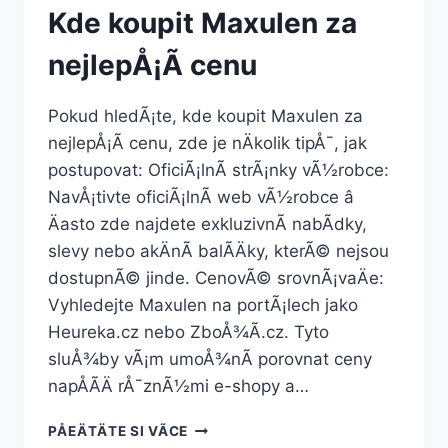
Kde koupit Maxulen za
nejlepÅ¡Ã­ cenu
Pokud hledÃ¡te, kde koupit Maxulen za
nejlepÅ¡Ã­ cenu, zde je nÄkolik tipÅ¯, jak
postupovat: OficiÃ¡lnÃ­ strÃ¡nky vÃ½robce:
NavÅ¡tivte oficiÃ¡lnÃ­ web vÃ½robce â
Äasto zde najdete exkluzivnÃ­ nabÃ­dky,
slevy nebo akÄnÃ­ balÃ­Äky, kterÃ© nejsou
dostupnÃ© jinde. CenovÃ© srovnÃ¡vaÄe:
Vyhledejte Maxulen na portÃ¡lech jako
Heureka.cz nebo ZboÅ¾Ã­.cz. Tyto
sluÅ¾by vÃ¡m umoÅ¾nÃ­ porovnat ceny
napÅÃ­Ä rÅ¯znÃ½mi e-shopy a…
KDE
PÅEÄTÄTE SI VÃ­CE
KOUPIT