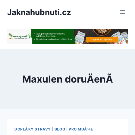
PÅeskoÄit
Jaknahubnuti.cz
na
obsah
Maxulen doruÄenÃ­
DOPLÅKY STRAVY
|
BLOG
|
PRO MUÅ¾E