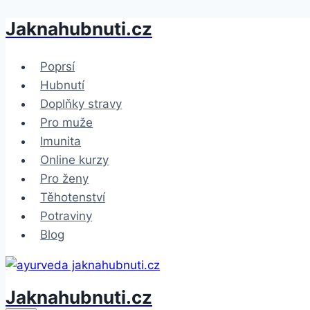
Jaknahubnuti.cz
Přeskočit
na
obsah
Poprsí
Hubnutí
Doplňky stravy
Pro muže
Imunita
Online kurzy
Pro ženy
Těhotenství
Potraviny
Blog
Jaknahubnuti.cz