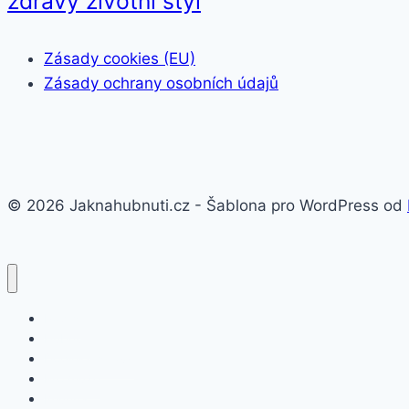
zdravý životní styl
Zásady cookies (EU)
Zásady ochrany osobních údajů
© 2026 Jaknahubnuti.cz - Šablona pro WordPress od
Poprsí
Hubnutí
Doplňky stravy
Pro muže
Imunita