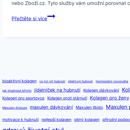
nebo Zboží.cz. Tyto služby vám umožní porovnat 
Kde
Přečtěte si více
koupit
Maxulen
za
nejlepší
cenu
bioaktivní kolagen
co jíst při hubnutí
efektivní hubnutí
Hormonální rovnováha
Kol
jídelníček na hubnutí
Kolagen dávkování
jak zhubnout břicho
Kolagen pro ženy
Kolagen pro sportovce
Kolagen proti stárnutí
Maxulen 
maxulen dávkování
Maxulen libido
Maxulen diskuze
motivace k hubnutí
nejlepší kolagen
pitný kolagen
přírodní podpo