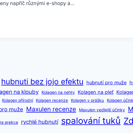
ceny napříč různými e-shopy a…
hubnuti bez jojo efektu
hubnutí pro muže
h
agen na klouby
Kolagen na pleť
Kolage
Kolagen na nehty
Kolagen přírodní
Kolagen recenze
Kolagen v prášku
Kolagen účin
Maxulen recenze
M
pro muže
Maxulen vedlejší účinky
spalování tuků
Zd
rychlé hubnutí
ra erekce