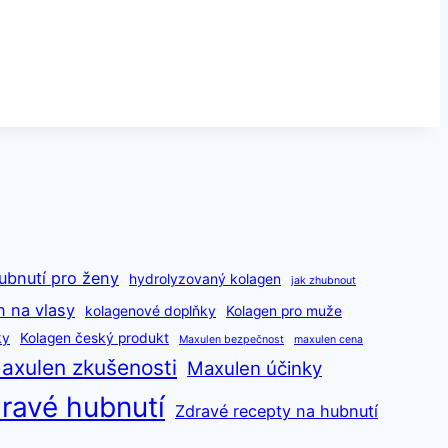
ubnutí pro ženy
hydrolyzovaný kolagen
jak zhubnout
n na vlasy
kolagenové doplňky
Kolagen pro muže
ky
Kolagen český produkt
Maxulen bezpečnost
maxulen cena
axulen zkušenosti
Maxulen účinky
ravé hubnutí
Zdravé recepty na hubnutí