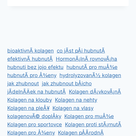
A
JAK
FUNGUJE
bioaktivnÃ­ kolagen
co jÃ­st pÅi hubnutÃ­
efektivnÃ­ hubnutÃ­
HormonÃ¡lnÃ­ rovnovÃ¡ha
hubnuti bez jojo efektu
hubnutÃ­ pro muÅ¾e
hubnutÃ­ pro Å¾eny
hydrolyzovanÃ½ kolagen
jak zhubnout
jak zhubnout bÅicho
jÃ­delnÃ­Äek na hubnutÃ­
Kolagen dÃ¡vkovÃ¡nÃ­
Kolagen na klouby
Kolagen na nehty
Kolagen na pleÅ¥
Kolagen na vlasy
kolagenovÃ© doplÅky
Kolagen pro muÅ¾e
Kolagen pro sportovce
Kolagen proti stÃ¡rnutÃ­
Kolagen pro Å¾eny
Kolagen pÅÃ­rodnÃ­