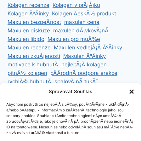
Kolagen recenze
Kolagen v prÃ¡Å¡ku
Kolagen ÃºÄinky
Kolagen ÄeskÃ½ produkt
Maxulen bezpeÄnost
maxulen cena
Maxulen diskuze
maxulen dÃ¡vkovÃ¡nÃ­
Maxulen libido
Maxulen pro muÅ¾e
Maxulen recenze
Maxulen vedlejÅ¡Ã­ ÃºÄinky
Maxulen zkuÅ¡enosti
Maxulen ÃºÄinky
motivace k hubnutÃ­
nejlepÅ¡Ã­ kolagen
pitnÃ½ kolagen
pÅÃ­rodnÃ­ podpora erekce
rychlÃ© hubnutÃ­
spalovÃ¡nÃ­ tukÅ¯
ZdravÃ© hubnutÃ­
ZdravÃ© recepty na hubnutÃ­
Spravovat Souhlas
zdravÃ½ Å¾ivotnÃ­ styl
Abychom poskytli co nejlepÅ¡Ã­ sluÅ¾by, pouÅ¾Ã­vÃ¡me k uklÃ¡dÃ¡nÃ­
a/nebo pÅÃ­stupu k informacÃ­m o zaÅÃ­zenÃ­, technologie jako jsou
soubory cookies. Souhlas s tÄmito technologiemi nÃ¡m umoÅ¾nÃ­
zpracovÃ¡vat Ãºdaje, jako je chovÃ¡nÃ­ pÅi prochÃ¡zenÃ­ nebo jedineÄnÃ¡
ID na tomto webu. Nesouhlas nebo odvolÃ¡nÃ­ souhlasu mÅ¯Å¾e nepÅÃ­
ZÃ¡sady cookies (EU)
znivÄ ovlivnit urÄitÃ© vlastnosti a funkce.