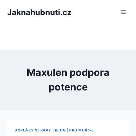
PÅeskoÄit
Jaknahubnuti.cz
na
obsah
Maxulen podpora
potence
DOPLÅKY STRAVY
|
BLOG
|
PRO MUÅ¾E