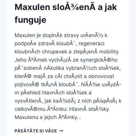
Maxulen sloÅ¾enÃ­ a jak
funguje
Maxulen je doplnÄk stravy urÄenÃ½ k
podpoÅe zdravÃ­ kloubÅ¯, regeneraci
kloubnÃ­ch chrupavek a zlepÅ¡enÃ­ mobility.
Jeho ÃºÄinek vychÃ¡zÃ­ ze synergickÃ©ho
pÅ¯sobenÃ­ nÄkolika vybranÃ½ch sloÅ¾ek,
kterÃ© majÃ­ za cÃ­l chrÃ¡nit a obnovovat
pojivovÃ© tkÃ¡nÄ kloubÅ¯. NÃ­Å¾e uvÃ¡dÃ­
m pÅehled hlavnÃ­ch sloÅ¾ek a
vysvÄtlenÃ­, jak kaÅ¾dÃ¡ z nich pÅispÃ­vÃ¡ k
celkovÃ©mu ÃºÄinku: HlavnÃ­ sloÅ¾ky
Maxulenu a jejich ÃºÄinky…
MAXULEN
PÅEÄTÄTE SI VÃ­CE
SLOÅ¾ENÃ­