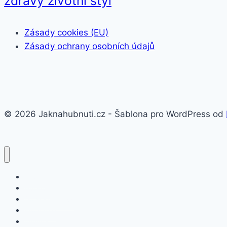
zdravý životní styl
Zásady cookies (EU)
Zásady ochrany osobních údajů
© 2026 Jaknahubnuti.cz - Šablona pro WordPress od
Poprsí
Hubnutí
Doplňky stravy
Pro muže
Imunita