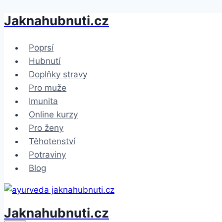
Jaknahubnuti.cz
Přeskočit
na
obsah
Poprsí
Hubnutí
Doplňky stravy
Pro muže
Imunita
Online kurzy
Pro ženy
Těhotenství
Potraviny
Blog
Jaknahubnuti.cz