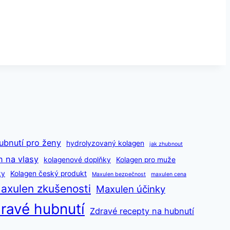
ubnutí pro ženy
hydrolyzovaný kolagen
jak zhubnout
n na vlasy
kolagenové doplňky
Kolagen pro muže
ky
Kolagen český produkt
Maxulen bezpečnost
maxulen cena
axulen zkušenosti
Maxulen účinky
ravé hubnutí
Zdravé recepty na hubnutí