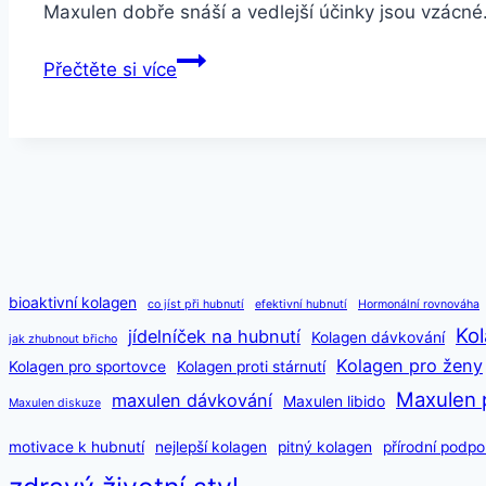
Maxulen dobře snáší a vedlejší účinky jsou vzácné.
Maxulen
Přečtěte si více
vedlejší
účinky
a
bezpečnost
užívání
bioaktivní kolagen
co jíst při hubnutí
efektivní hubnutí
Hormonální rovnováha
Kol
jídelníček na hubnutí
Kolagen dávkování
jak zhubnout břicho
Kolagen pro ženy
Kolagen pro sportovce
Kolagen proti stárnutí
Maxulen 
maxulen dávkování
Maxulen libido
Maxulen diskuze
motivace k hubnutí
nejlepší kolagen
pitný kolagen
přírodní podpo