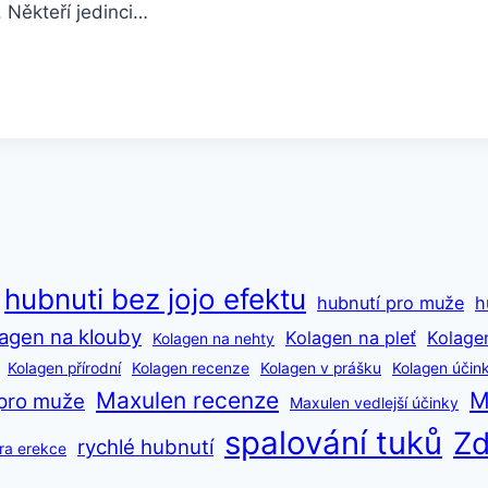
 Někteří jedinci…
hubnuti bez jojo efektu
hubnutí pro muže
h
agen na klouby
Kolagen na pleť
Kolage
Kolagen na nehty
Kolagen přírodní
Kolagen recenze
Kolagen v prášku
Kolagen účin
Maxulen recenze
M
pro muže
Maxulen vedlejší účinky
spalování tuků
Zd
rychlé hubnutí
ra erekce