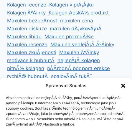
Kolagen recenze
Kolagen v prÃ¡Å¡ku
Kolagen ÃºÄinky
Kolagen ÄeskÃ½ produkt
Maxulen bezpeÄnost
maxulen cena
Maxulen diskuze
maxulen dÃ¡vkovÃ¡nÃ­
Maxulen libido
Maxulen pro muÅ¾e
Maxulen recenze
Maxulen vedlejÅ¡Ã­ ÃºÄinky
Maxulen zkuÅ¡enosti
Maxulen ÃºÄinky
motivace k hubnutÃ­
nejlepÅ¡Ã­ kolagen
pitnÃ½ kolagen
pÅÃ­rodnÃ­ podpora erekce
rychlÃ© hubnutÃ­
spalovÃ¡nÃ­ tukÅ¯
ZdravÃ© hubnutÃ­
ZdravÃ© recepty na hubnutÃ­
Spravovat Souhlas
zdravÃ½ Å¾ivotnÃ­ styl
Abychom poskytli co nejlepÅ¡Ã­ sluÅ¾by, pouÅ¾Ã­vÃ¡me k uklÃ¡dÃ¡nÃ­
a/nebo pÅÃ­stupu k informacÃ­m o zaÅÃ­zenÃ­, technologie jako jsou
soubory cookies. Souhlas s tÄmito technologiemi nÃ¡m umoÅ¾nÃ­
zpracovÃ¡vat Ãºdaje, jako je chovÃ¡nÃ­ pÅi prochÃ¡zenÃ­ nebo jedineÄnÃ¡
ID na tomto webu. Nesouhlas nebo odvolÃ¡nÃ­ souhlasu mÅ¯Å¾e nepÅÃ­
ZÃ¡sady cookies (EU)
znivÄ ovlivnit urÄitÃ© vlastnosti a funkce.