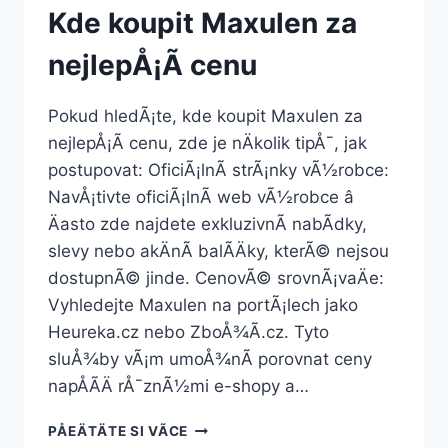
Kde koupit Maxulen za
nejlepÅ¡Ã­ cenu
Pokud hledÃ¡te, kde koupit Maxulen za
nejlepÅ¡Ã­ cenu, zde je nÄkolik tipÅ¯, jak
postupovat: OficiÃ¡lnÃ­ strÃ¡nky vÃ½robce:
NavÅ¡tivte oficiÃ¡lnÃ­ web vÃ½robce â
Äasto zde najdete exkluzivnÃ­ nabÃ­dky,
slevy nebo akÄnÃ­ balÃ­Äky, kterÃ© nejsou
dostupnÃ© jinde. CenovÃ© srovnÃ¡vaÄe:
Vyhledejte Maxulen na portÃ¡lech jako
Heureka.cz nebo ZboÅ¾Ã­.cz. Tyto
sluÅ¾by vÃ¡m umoÅ¾nÃ­ porovnat ceny
napÅÃ­Ä rÅ¯znÃ½mi e-shopy a…
KDE
PÅEÄTÄTE SI VÃ­CE
KOUPIT