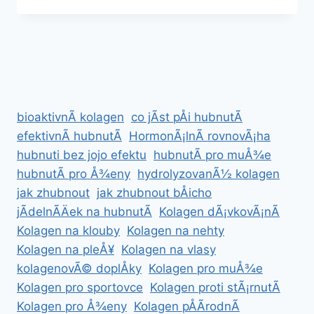
MAXULEN
ZA
NEJLEPÅ¡Ã­
CENU
bioaktivnÃ­ kolagen
co jÃ­st pÅi hubnutÃ­
efektivnÃ­ hubnutÃ­
HormonÃ¡lnÃ­ rovnovÃ¡ha
hubnuti bez jojo efektu
hubnutÃ­ pro muÅ¾e
hubnutÃ­ pro Å¾eny
hydrolyzovanÃ½ kolagen
jak zhubnout
jak zhubnout bÅicho
jÃ­delnÃ­Äek na hubnutÃ­
Kolagen dÃ¡vkovÃ¡nÃ­
Kolagen na klouby
Kolagen na nehty
Kolagen na pleÅ¥
Kolagen na vlasy
kolagenovÃ© doplÅky
Kolagen pro muÅ¾e
Kolagen pro sportovce
Kolagen proti stÃ¡rnutÃ­
Kolagen pro Å¾eny
Kolagen pÅÃ­rodnÃ­