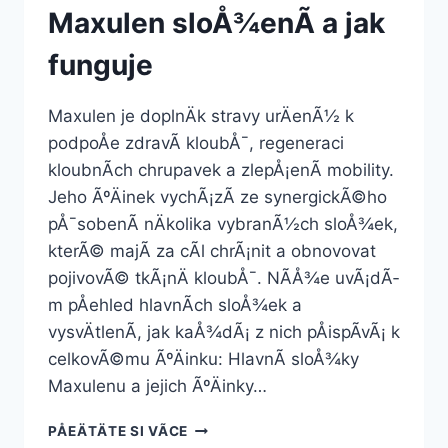
Maxulen sloÅ¾enÃ­ a jak
funguje
Maxulen je doplnÄk stravy urÄenÃ½ k
podpoÅe zdravÃ­ kloubÅ¯, regeneraci
kloubnÃ­ch chrupavek a zlepÅ¡enÃ­ mobility.
Jeho ÃºÄinek vychÃ¡zÃ­ ze synergickÃ©ho
pÅ¯sobenÃ­ nÄkolika vybranÃ½ch sloÅ¾ek,
kterÃ© majÃ­ za cÃ­l chrÃ¡nit a obnovovat
pojivovÃ© tkÃ¡nÄ kloubÅ¯. NÃ­Å¾e uvÃ¡dÃ­
m pÅehled hlavnÃ­ch sloÅ¾ek a
vysvÄtlenÃ­, jak kaÅ¾dÃ¡ z nich pÅispÃ­vÃ¡ k
celkovÃ©mu ÃºÄinku: HlavnÃ­ sloÅ¾ky
Maxulenu a jejich ÃºÄinky…
MAXULEN
PÅEÄTÄTE SI VÃ­CE
SLOÅ¾ENÃ­