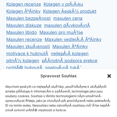
Kolagen recenze
Kolagen v prÃ¡Å¡ku
Kolagen ÃºÄinky
Kolagen ÄeskÃ½ produkt
Maxulen bezpeÄnost
maxulen cena
Maxulen diskuze
maxulen dÃ¡vkovÃ¡nÃ­
Maxulen libido
Maxulen pro muÅ¾e
Maxulen recenze
Maxulen vedlejÅ¡Ã­ ÃºÄinky
Maxulen zkuÅ¡enosti
Maxulen ÃºÄinky
motivace k hubnutÃ­
nejlepÅ¡Ã­ kolagen
pitnÃ½ kolagen
pÅÃ­rodnÃ­ podpora erekce
rychlÃ© hubnutÃ­
spalovÃ¡nÃ­ tukÅ¯
ZdravÃ© hubnutÃ­
ZdravÃ© recepty na hubnutÃ­
Spravovat Souhlas
zdravÃ½ Å¾ivotnÃ­ styl
Abychom poskytli co nejlepÅ¡Ã­ sluÅ¾by, pouÅ¾Ã­vÃ¡me k uklÃ¡dÃ¡nÃ­
a/nebo pÅÃ­stupu k informacÃ­m o zaÅÃ­zenÃ­, technologie jako jsou
soubory cookies. Souhlas s tÄmito technologiemi nÃ¡m umoÅ¾nÃ­
zpracovÃ¡vat Ãºdaje, jako je chovÃ¡nÃ­ pÅi prochÃ¡zenÃ­ nebo jedineÄnÃ¡
ID na tomto webu. Nesouhlas nebo odvolÃ¡nÃ­ souhlasu mÅ¯Å¾e nepÅÃ­
ZÃ¡sady cookies (EU)
znivÄ ovlivnit urÄitÃ© vlastnosti a funkce.