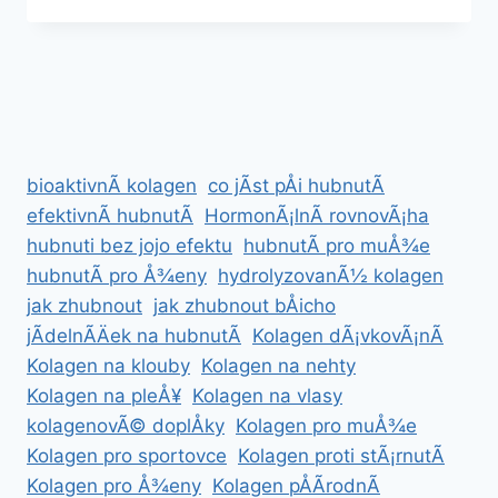
A
JAK
FUNGUJE
bioaktivnÃ­ kolagen
co jÃ­st pÅi hubnutÃ­
efektivnÃ­ hubnutÃ­
HormonÃ¡lnÃ­ rovnovÃ¡ha
hubnuti bez jojo efektu
hubnutÃ­ pro muÅ¾e
hubnutÃ­ pro Å¾eny
hydrolyzovanÃ½ kolagen
jak zhubnout
jak zhubnout bÅicho
jÃ­delnÃ­Äek na hubnutÃ­
Kolagen dÃ¡vkovÃ¡nÃ­
Kolagen na klouby
Kolagen na nehty
Kolagen na pleÅ¥
Kolagen na vlasy
kolagenovÃ© doplÅky
Kolagen pro muÅ¾e
Kolagen pro sportovce
Kolagen proti stÃ¡rnutÃ­
Kolagen pro Å¾eny
Kolagen pÅÃ­rodnÃ­