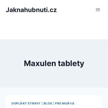
PÅeskoÄit
Jaknahubnuti.cz
na
obsah
Maxulen tablety
DOPLÅKY STRAVY
|
BLOG
|
PRO MUÅ¾E