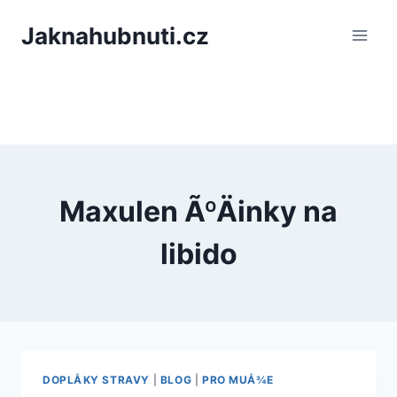
PÅeskoÄit
Jaknahubnuti.cz
na
obsah
Maxulen ÃºÄinky na
libido
DOPLÅKY STRAVY
|
BLOG
|
PRO MUÅ¾E