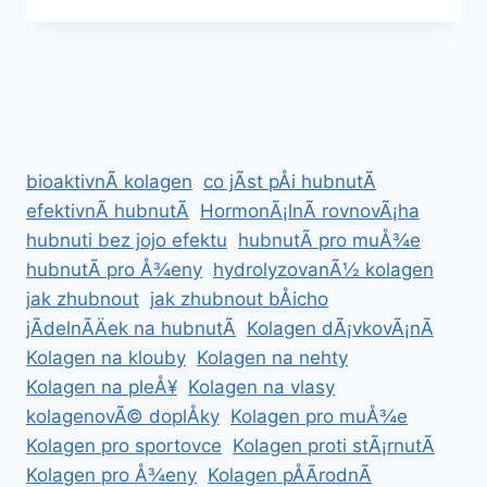
A
ZKUÅ¡ENOSTI
UÅ¾IVATELÅ¯
bioaktivnÃ­ kolagen
co jÃ­st pÅi hubnutÃ­
efektivnÃ­ hubnutÃ­
HormonÃ¡lnÃ­ rovnovÃ¡ha
hubnuti bez jojo efektu
hubnutÃ­ pro muÅ¾e
hubnutÃ­ pro Å¾eny
hydrolyzovanÃ½ kolagen
jak zhubnout
jak zhubnout bÅicho
jÃ­delnÃ­Äek na hubnutÃ­
Kolagen dÃ¡vkovÃ¡nÃ­
Kolagen na klouby
Kolagen na nehty
Kolagen na pleÅ¥
Kolagen na vlasy
kolagenovÃ© doplÅky
Kolagen pro muÅ¾e
Kolagen pro sportovce
Kolagen proti stÃ¡rnutÃ­
Kolagen pro Å¾eny
Kolagen pÅÃ­rodnÃ­