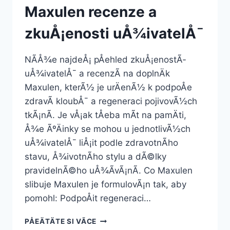
Maxulen recenze a
zkuÅ¡enosti uÅ¾ivatelÅ¯
NÃ­Å¾e najdeÅ¡ pÅehled zkuÅ¡enostÃ­
uÅ¾ivatelÅ¯ a recenzÃ­ na doplnÄk
Maxulen, kterÃ½ je urÄenÃ½ k podpoÅe
zdravÃ­ kloubÅ¯ a regeneraci pojivovÃ½ch
tkÃ¡nÃ­. Je vÅ¡ak tÅeba mÃ­t na pamÄti,
Å¾e ÃºÄinky se mohou u jednotlivÃ½ch
uÅ¾ivatelÅ¯ liÅ¡it podle zdravotnÃ­ho
stavu, Å¾ivotnÃ­ho stylu a dÃ©lky
pravidelnÃ©ho uÅ¾Ã­vÃ¡nÃ­. Co Maxulen
slibuje Maxulen je formulovÃ¡n tak, aby
pomohl: PodpoÅit regeneraci…
MAXULEN
PÅEÄTÄTE SI VÃ­CE
RECENZE