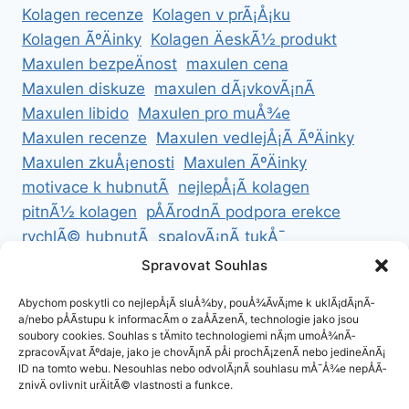
Kolagen recenze
Kolagen v prÃ¡Å¡ku
Kolagen ÃºÄinky
Kolagen ÄeskÃ½ produkt
Maxulen bezpeÄnost
maxulen cena
Maxulen diskuze
maxulen dÃ¡vkovÃ¡nÃ­
Maxulen libido
Maxulen pro muÅ¾e
Maxulen recenze
Maxulen vedlejÅ¡Ã­ ÃºÄinky
Maxulen zkuÅ¡enosti
Maxulen ÃºÄinky
motivace k hubnutÃ­
nejlepÅ¡Ã­ kolagen
pitnÃ½ kolagen
pÅÃ­rodnÃ­ podpora erekce
rychlÃ© hubnutÃ­
spalovÃ¡nÃ­ tukÅ¯
ZdravÃ© hubnutÃ­
ZdravÃ© recepty na hubnutÃ­
Spravovat Souhlas
zdravÃ½ Å¾ivotnÃ­ styl
Abychom poskytli co nejlepÅ¡Ã­ sluÅ¾by, pouÅ¾Ã­vÃ¡me k uklÃ¡dÃ¡nÃ­
a/nebo pÅÃ­stupu k informacÃ­m o zaÅÃ­zenÃ­, technologie jako jsou
soubory cookies. Souhlas s tÄmito technologiemi nÃ¡m umoÅ¾nÃ­
zpracovÃ¡vat Ãºdaje, jako je chovÃ¡nÃ­ pÅi prochÃ¡zenÃ­ nebo jedineÄnÃ¡
ID na tomto webu. Nesouhlas nebo odvolÃ¡nÃ­ souhlasu mÅ¯Å¾e nepÅÃ­
ZÃ¡sady cookies (EU)
znivÄ ovlivnit urÄitÃ© vlastnosti a funkce.