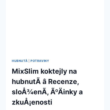
HUBNUTÃ­
|
POTRAVINY
MixSlim koktejly na
hubnutÃ­ â Recenze,
sloÅ¾enÃ­, ÃºÄinky a
zkuÅ¡enosti