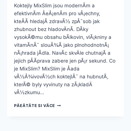
Koktejly MixSlim jsou modernÃ­m a
efektivnÃ­m ÅeÅ¡enÃ­m pro vÅ¡echny,
kteÅÃ­ hledajÃ­ zdravÃ½ zpÅ¯sob jak
zhubnout bez hladovÄnÃ­. DÃ­ky
vysokÃ©mu obsahu bÃ­lkovin, vlÃ¡kniny a
vitamÃ­nÅ¯ slouÅ¾Ã­ jako plnohodnotnÃ¡
nÃ¡hrada jÃ­dla. NavÃ­c skvÄle chutnajÃ­ a
jejich pÅÃ­prava zabere jen pÃ¡r sekund. Co
je MixSlim? MixSlim je Åada
vÃ½Å¾ivovÃ½ch koktejlÅ¯ na hubnutÃ­,
kterÃ© byly vyvinuty na zÃ¡kladÄ
vÃ½zkumu…
MIXSLIM
PÅEÄTÄTE SI VÃ­CE
KOKTEJLY
NA
HUBNUTÃ­
Â