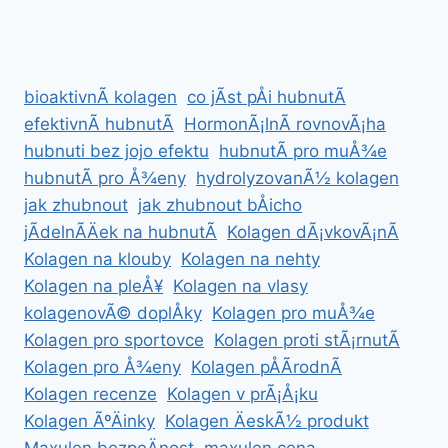
RECENZE,
SLOÅ¾ENÃ­,
ÃºÄINKY
A
bioaktivnÃ­ kolagen
co jÃ­st pÅi hubnutÃ­
ZKUÅ¡ENOSTI
efektivnÃ­ hubnutÃ­
HormonÃ¡lnÃ­ rovnovÃ¡ha
hubnuti bez jojo efektu
hubnutÃ­ pro muÅ¾e
hubnutÃ­ pro Å¾eny
hydrolyzovanÃ½ kolagen
jak zhubnout
jak zhubnout bÅicho
jÃ­delnÃ­Äek na hubnutÃ­
Kolagen dÃ¡vkovÃ¡nÃ­
Kolagen na klouby
Kolagen na nehty
Kolagen na pleÅ¥
Kolagen na vlasy
kolagenovÃ© doplÅky
Kolagen pro muÅ¾e
Kolagen pro sportovce
Kolagen proti stÃ¡rnutÃ­
Kolagen pro Å¾eny
Kolagen pÅÃ­rodnÃ­
Kolagen recenze
Kolagen v prÃ¡Å¡ku
Kolagen ÃºÄinky
Kolagen ÄeskÃ½ produkt