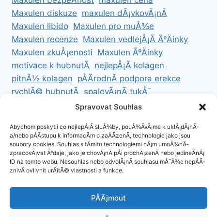
Maxulen bezpeÄnost
maxulen cena
Maxulen diskuze
maxulen dÃ¡vkovÃ¡nÃ­
Maxulen libido
Maxulen pro muÅ¾e
Maxulen recenze
Maxulen vedlejÅ¡Ã­ ÃºÄinky
Maxulen zkuÅ¡enosti
Maxulen ÃºÄinky
motivace k hubnutÃ­
nejlepÅ¡Ã­ kolagen
pitnÃ½ kolagen
pÅÃ­rodnÃ­ podpora erekce
rychlÃ© hubnutÃ­
spalovÃ¡nÃ­ tukÅ¯
ZdravÃ© hubnutÃ­
ZdravÃ© recepty na hubnutÃ­
Spravovat Souhlas
zdravÃ½ Å¾ivotnÃ­ styl
Abychom poskytli co nejlepÅ¡Ã­ sluÅ¾by, pouÅ¾Ã­vÃ¡me k uklÃ¡dÃ¡nÃ­
a/nebo pÅÃ­stupu k informacÃ­m o zaÅÃ­zenÃ­, technologie jako jsou
soubory cookies. Souhlas s tÄmito technologiemi nÃ¡m umoÅ¾nÃ­
zpracovÃ¡vat Ãºdaje, jako je chovÃ¡nÃ­ pÅi prochÃ¡zenÃ­ nebo jedineÄnÃ¡
ID na tomto webu. Nesouhlas nebo odvolÃ¡nÃ­ souhlasu mÅ¯Å¾e nepÅÃ­
ZÃ¡sady cookies (EU)
znivÄ ovlivnit urÄitÃ© vlastnosti a funkce.
ZÃ¡sady ochrany osobnÃ­ch ÃºdajÅ¯
PÅÃ­jmout