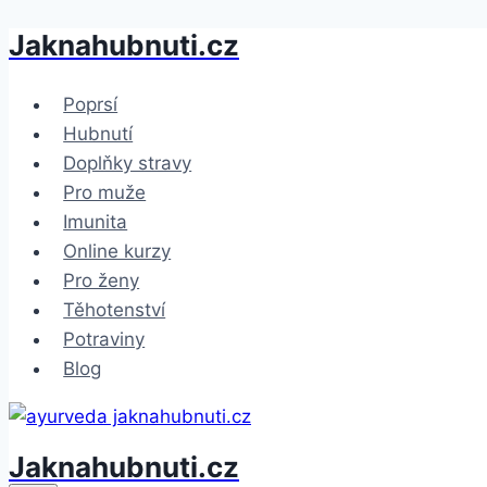
Jaknahubnuti.cz
Přeskočit
na
obsah
Poprsí
Hubnutí
Doplňky stravy
Pro muže
Imunita
Online kurzy
Pro ženy
Těhotenství
Potraviny
Blog
Jaknahubnuti.cz