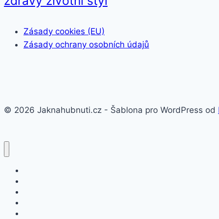
zdravý životní styl
Zásady cookies (EU)
Zásady ochrany osobních údajů
© 2026 Jaknahubnuti.cz - Šablona pro WordPress od
Poprsí
Hubnutí
Doplňky stravy
Pro muže
Imunita