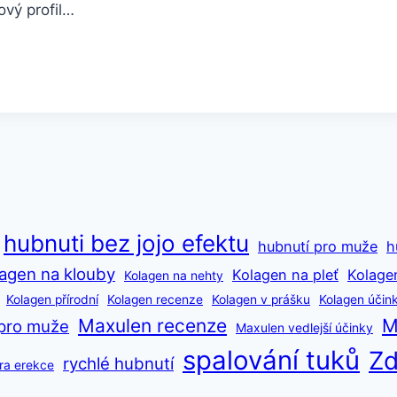
ový profil…
hubnuti bez jojo efektu
hubnutí pro muže
h
agen na klouby
Kolagen na pleť
Kolage
Kolagen na nehty
Kolagen přírodní
Kolagen recenze
Kolagen v prášku
Kolagen účin
Maxulen recenze
M
pro muže
Maxulen vedlejší účinky
spalování tuků
Zd
rychlé hubnutí
ra erekce