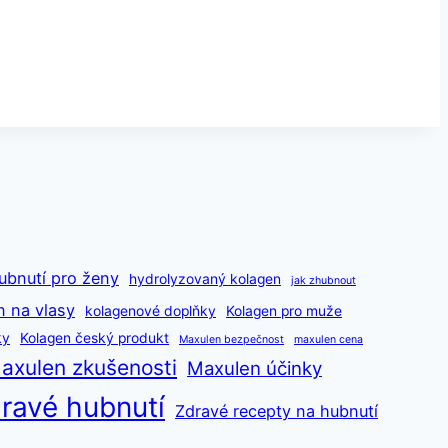
ubnutí pro ženy
hydrolyzovaný kolagen
jak zhubnout
n na vlasy
kolagenové doplňky
Kolagen pro muže
ky
Kolagen český produkt
Maxulen bezpečnost
maxulen cena
axulen zkušenosti
Maxulen účinky
ravé hubnutí
Zdravé recepty na hubnutí