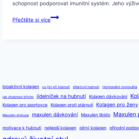
schopnost podporovat imunitní systém. Jeho výživ
Mladý
Přečtěte si více
ječmen
a
jeho
účinky
na
zdraví
bioaktivní kolagen
co jíst při hubnutí
efektivní hubnutí
Hormonální rovnováha
Kol
jídelníček na hubnutí
Kolagen dávkování
jak zhubnout břicho
Kolagen pro ženy
Kolagen pro sportovce
Kolagen proti stárnutí
Maxulen 
maxulen dávkování
Maxulen libido
Maxulen diskuze
motivace k hubnutí
nejlepší kolagen
pitný kolagen
přírodní podpo