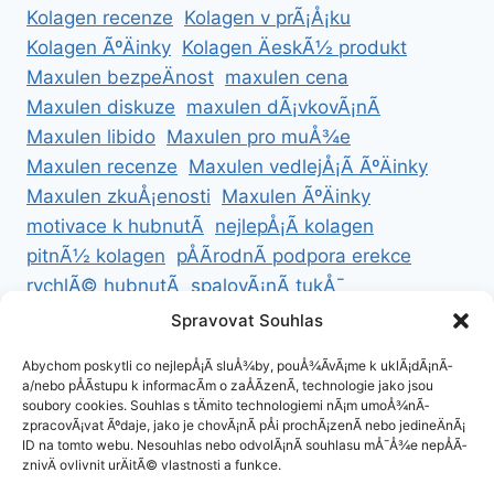
Kolagen recenze
Kolagen v prÃ¡Å¡ku
Kolagen ÃºÄinky
Kolagen ÄeskÃ½ produkt
Maxulen bezpeÄnost
maxulen cena
Maxulen diskuze
maxulen dÃ¡vkovÃ¡nÃ­
Maxulen libido
Maxulen pro muÅ¾e
Maxulen recenze
Maxulen vedlejÅ¡Ã­ ÃºÄinky
Maxulen zkuÅ¡enosti
Maxulen ÃºÄinky
motivace k hubnutÃ­
nejlepÅ¡Ã­ kolagen
pitnÃ½ kolagen
pÅÃ­rodnÃ­ podpora erekce
rychlÃ© hubnutÃ­
spalovÃ¡nÃ­ tukÅ¯
ZdravÃ© hubnutÃ­
ZdravÃ© recepty na hubnutÃ­
Spravovat Souhlas
zdravÃ½ Å¾ivotnÃ­ styl
Abychom poskytli co nejlepÅ¡Ã­ sluÅ¾by, pouÅ¾Ã­vÃ¡me k uklÃ¡dÃ¡nÃ­
a/nebo pÅÃ­stupu k informacÃ­m o zaÅÃ­zenÃ­, technologie jako jsou
soubory cookies. Souhlas s tÄmito technologiemi nÃ¡m umoÅ¾nÃ­
zpracovÃ¡vat Ãºdaje, jako je chovÃ¡nÃ­ pÅi prochÃ¡zenÃ­ nebo jedineÄnÃ¡
ID na tomto webu. Nesouhlas nebo odvolÃ¡nÃ­ souhlasu mÅ¯Å¾e nepÅÃ­
ZÃ¡sady cookies (EU)
znivÄ ovlivnit urÄitÃ© vlastnosti a funkce.