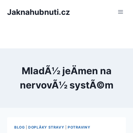
PÅeskoÄit
Jaknahubnuti.cz
na
obsah
MladÃ½ jeÄmen na
nervovÃ½ systÃ©m
BLOG
|
DOPLÅKY STRAVY
|
POTRAVINY