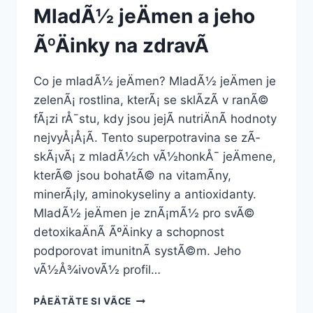
MladÃ½ jeÄmen a jeho
ÃºÄinky na zdravÃ­
Co je mladÃ½ jeÄmen? MladÃ½ jeÄmen je
zelenÃ¡ rostlina, kterÃ¡ se sklÃ­zÃ­ v ranÃ©
fÃ¡zi rÅ¯stu, kdy jsou jejÃ­ nutriÄnÃ­ hodnoty
nejvyÅ¡Å¡Ã­. Tento superpotravina se zÃ­
skÃ¡vÃ¡ z mladÃ½ch vÃ½honkÅ¯ jeÄmene,
kterÃ© jsou bohatÃ© na vitamÃ­ny,
minerÃ¡ly, aminokyseliny a antioxidanty.
MladÃ½ jeÄmen je znÃ¡mÃ½ pro svÃ©
detoxikaÄnÃ­ ÃºÄinky a schopnost
podporovat imunitnÃ­ systÃ©m. Jeho
vÃ½Å¾ivovÃ½ profil…
MLADÃ½
PÅEÄTÄTE SI VÃ­CE
JEÄMEN