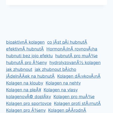
A
JEHO
ÃºÄINKY
NA
ZDRAVÃ­
bioaktivnÃ­ kolagen
co jÃ­st pÅi hubnutÃ­
efektivnÃ­ hubnutÃ­
HormonÃ¡lnÃ­ rovnovÃ¡ha
hubnuti bez jojo efektu
hubnutÃ­ pro muÅ¾e
hubnutÃ­ pro Å¾eny
hydrolyzovanÃ½ kolagen
jak zhubnout
jak zhubnout bÅicho
jÃ­delnÃ­Äek na hubnutÃ­
Kolagen dÃ¡vkovÃ¡nÃ­
Kolagen na klouby
Kolagen na nehty
Kolagen na pleÅ¥
Kolagen na vlasy
kolagenovÃ© doplÅky
Kolagen pro muÅ¾e
Kolagen pro sportovce
Kolagen proti stÃ¡rnutÃ­
Kolagen pro Å¾eny
Kolagen pÅÃ­rodnÃ­