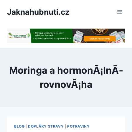
PÅeskoÄit
Jaknahubnuti.cz
na
obsah
Moringa a hormonÃ¡lnÃ­
rovnovÃ¡ha
BLOG
|
DOPLÅKY STRAVY
|
POTRAVINY