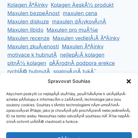
Kolagen ÃºÄinky
Kolagen ÄeskÃ½ produkt
Maxulen bezpeÄnost
maxulen cena
Maxulen diskuze
maxulen dÃ¡vkovÃ¡nÃ­
Maxulen libido
Maxulen pro muÅ¾e
Maxulen recenze
Maxulen vedlejÅ¡Ã­ ÃºÄinky
Maxulen zkuÅ¡enosti
Maxulen ÃºÄinky
motivace k hubnutÃ­
nejlepÅ¡Ã­ kolagen
pitnÃ½ kolagen
pÅÃ­rodnÃ­ podpora erekce
rychlÃ© hubnutÃ­
spalovÃ¡nÃ­ tukÅ¯
ZdravÃ© hubnutÃ­
ZdravÃ© recepty na hubnutÃ­
Spravovat Souhlas
zdravÃ½ Å¾ivotnÃ­ styl
Abychom poskytli co nejlepÅ¡Ã­ sluÅ¾by, pouÅ¾Ã­vÃ¡me k uklÃ¡dÃ¡nÃ­
a/nebo pÅÃ­stupu k informacÃ­m o zaÅÃ­zenÃ­, technologie jako jsou
soubory cookies. Souhlas s tÄmito technologiemi nÃ¡m umoÅ¾nÃ­
zpracovÃ¡vat Ãºdaje, jako je chovÃ¡nÃ­ pÅi prochÃ¡zenÃ­ nebo jedineÄnÃ¡
ID na tomto webu. Nesouhlas nebo odvolÃ¡nÃ­ souhlasu mÅ¯Å¾e nepÅÃ­
ZÃ¡sady cookies (EU)
znivÄ ovlivnit urÄitÃ© vlastnosti a funkce.
ZÃ¡sady ochrany osobnÃ­ch ÃºdajÅ¯