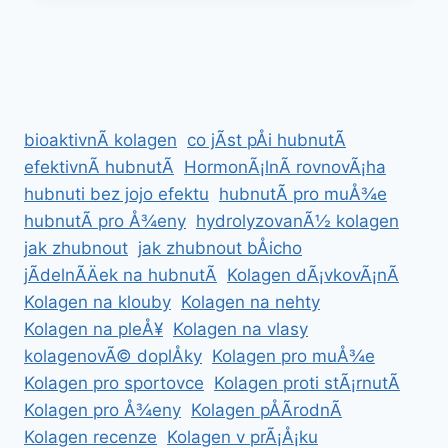
ÃºÄINKY
NA
ZDRAVÃ­
bioaktivnÃ­ kolagen
co jÃ­st pÅi hubnutÃ­
efektivnÃ­ hubnutÃ­
HormonÃ¡lnÃ­ rovnovÃ¡ha
hubnuti bez jojo efektu
hubnutÃ­ pro muÅ¾e
hubnutÃ­ pro Å¾eny
hydrolyzovanÃ½ kolagen
jak zhubnout
jak zhubnout bÅicho
jÃ­delnÃ­Äek na hubnutÃ­
Kolagen dÃ¡vkovÃ¡nÃ­
Kolagen na klouby
Kolagen na nehty
Kolagen na pleÅ¥
Kolagen na vlasy
kolagenovÃ© doplÅky
Kolagen pro muÅ¾e
Kolagen pro sportovce
Kolagen proti stÃ¡rnutÃ­
Kolagen pro Å¾eny
Kolagen pÅÃ­rodnÃ­
Kolagen recenze
Kolagen v prÃ¡Å¡ku