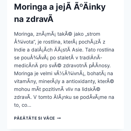
Moringa a jejÃ­ ÃºÄinky
na zdravÃ­
Moringa, znÃ¡mÃ¡ takÃ© jako „strom
Å¾ivota“, je rostlina, kterÃ¡ pochÃ¡zÃ­ z
Indie a dalÅ¡Ã­ch ÄÃ¡stÃ­ Asie. Tato rostlina
se pouÅ¾Ã­vÃ¡ po staletÃ­ v tradiÄnÃ­
medicÃ­nÄ pro svÃ© zdravotnÃ­ pÅÃ­nosy.
Moringa je velmi vÃ½Å¾ivnÃ¡, bohatÃ¡ na
vitamÃ­ny, minerÃ¡ly a antioxidanty, kterÃ©
mohou mÃ­t pozitivnÃ­ vliv na lidskÃ©
zdravÃ­. V tomto ÄlÃ¡nku se podÃ­vÃ¡me na
to, co…
MORINGA
PÅEÄTÄTE SI VÃ­CE
A
JEJÃ­