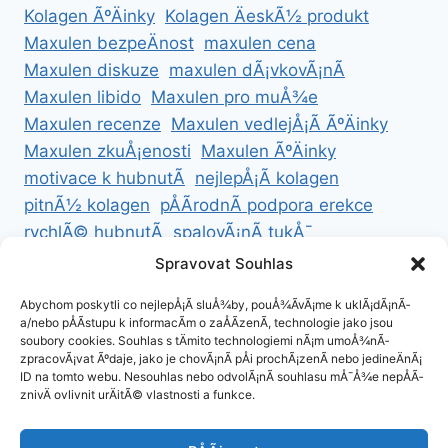
Kolagen ÃºÄinky
Kolagen ÄeskÃ½ produkt
Maxulen bezpeÄnost
maxulen cena
Maxulen diskuze
maxulen dÃ¡vkovÃ¡nÃ­
Maxulen libido
Maxulen pro muÅ¾e
Maxulen recenze
Maxulen vedlejÅ¡Ã­ ÃºÄinky
Maxulen zkuÅ¡enosti
Maxulen ÃºÄinky
motivace k hubnutÃ­
nejlepÅ¡Ã­ kolagen
pitnÃ½ kolagen
pÅÃ­rodnÃ­ podpora erekce
rychlÃ© hubnutÃ­
spalovÃ¡nÃ­ tukÅ¯
ZdravÃ© hubnutÃ­
ZdravÃ© recepty na hubnutÃ­
Spravovat Souhlas
zdravÃ½ Å¾ivotnÃ­ styl
Abychom poskytli co nejlepÅ¡Ã­ sluÅ¾by, pouÅ¾Ã­vÃ¡me k uklÃ¡dÃ¡nÃ­
a/nebo pÅÃ­stupu k informacÃ­m o zaÅÃ­zenÃ­, technologie jako jsou
soubory cookies. Souhlas s tÄmito technologiemi nÃ¡m umoÅ¾nÃ­
zpracovÃ¡vat Ãºdaje, jako je chovÃ¡nÃ­ pÅi prochÃ¡zenÃ­ nebo jedineÄnÃ¡
ID na tomto webu. Nesouhlas nebo odvolÃ¡nÃ­ souhlasu mÅ¯Å¾e nepÅÃ­
ZÃ¡sady cookies (EU)
znivÄ ovlivnit urÄitÃ© vlastnosti a funkce.
ZÃ¡sady ochrany osobnÃ­ch ÃºdajÅ¯