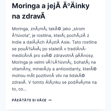
Moringa a jejÃ­ ÃºÄinky
na zdravÃ­
Moringa, znÃ¡mÃ¡ takÃ© jako „strom
Å¾ivota“, je rostlina, kterÃ¡ pochÃ¡zÃ­ z
Indie a dalÅ¡Ã­ch ÄÃ¡stÃ­ Asie. Tato rostlina
se pouÅ¾Ã­vÃ¡ po staletÃ­ v tradiÄnÃ­
medicÃ­nÄ pro svÃ© zdravotnÃ­ pÅÃ­nosy.
Moringa je velmi vÃ½Å¾ivnÃ¡, bohatÃ¡ na
vitamÃ­ny, minerÃ¡ly a antioxidanty, kterÃ©
mohou mÃ­t pozitivnÃ­ vliv na lidskÃ©
zdravÃ­. V tomto ÄlÃ¡nku se podÃ­vÃ¡me na
to, co…
MORINGA
PÅEÄTÄTE SI VÃ­CE
A
JEJÃ­