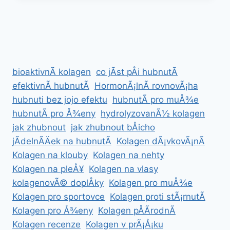
ÃºÄINKY
NA
ZDRAVÃ­
bioaktivnÃ­ kolagen
co jÃ­st pÅi hubnutÃ­
efektivnÃ­ hubnutÃ­
HormonÃ¡lnÃ­ rovnovÃ¡ha
hubnuti bez jojo efektu
hubnutÃ­ pro muÅ¾e
hubnutÃ­ pro Å¾eny
hydrolyzovanÃ½ kolagen
jak zhubnout
jak zhubnout bÅicho
jÃ­delnÃ­Äek na hubnutÃ­
Kolagen dÃ¡vkovÃ¡nÃ­
Kolagen na klouby
Kolagen na nehty
Kolagen na pleÅ¥
Kolagen na vlasy
kolagenovÃ© doplÅky
Kolagen pro muÅ¾e
Kolagen pro sportovce
Kolagen proti stÃ¡rnutÃ­
Kolagen pro Å¾eny
Kolagen pÅÃ­rodnÃ­
Kolagen recenze
Kolagen v prÃ¡Å¡ku