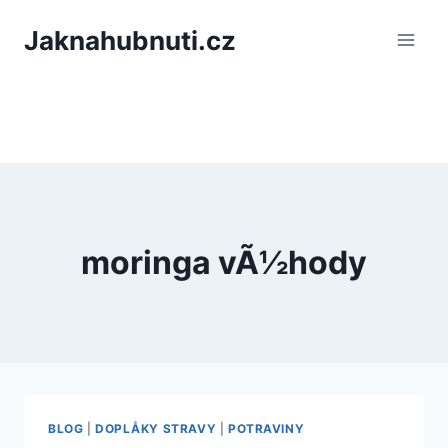
PÅeskoÄit
Jaknahubnuti.cz
na
obsah
moringa vÃ½hody
BLOG
|
DOPLÅKY STRAVY
|
POTRAVINY