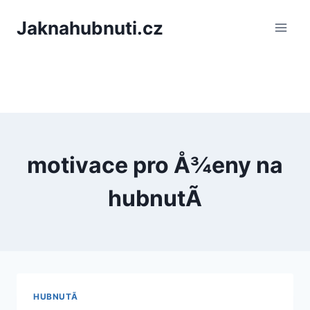
PÅeskoÄit
Jaknahubnuti.cz
na
obsah
motivace pro Å¾eny na
hubnutÃ­
HUBNUTÃ­