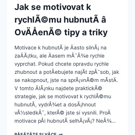
Jak se motivovat k
rychlÃ©mu hubnutÃ­ â
OvÄÅenÃ© tipy a triky
Motivace k hubnutÃ­ je Äasto silnÃ¡ na
zaÄÃ¡tku, ale Äasem mÅ¯Å¾e rychle
vyprchat. Pokud chcete opravdu rychle
zhubnout a potÅebujete najÃ­t zpÅ¯sob, jak
se nakopnout, jste na sprÃ¡vnÃ©m mÃ­stÄ.
V tomto ÄlÃ¡nku najdete praktickÃ©
strategie, jak se motivovat k rychlÃ©mu
hubnutÃ­, vydrÅ¾et a dosÃ¡hnout
vÃ½sledkÅ¯, kterÃ© jste si vysnili. ProÄ
motivace pÅi hubnutÃ­ selhÃ¡vÃ¡? NeÅ¾…
JAK
PÅEÄTÄTE SI VÃ­CE