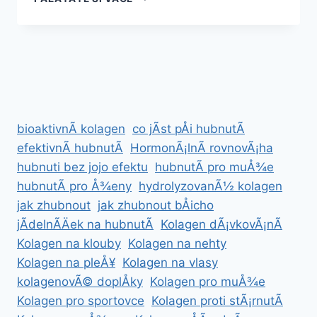
SE
MOTIVOVAT
K
RYCHLÃ©MU
HUBNUTÃ­
Â
OVÄÅENÃ©
TIPY
bioaktivnÃ­ kolagen
co jÃ­st pÅi hubnutÃ­
A
TRIKY
efektivnÃ­ hubnutÃ­
HormonÃ¡lnÃ­ rovnovÃ¡ha
hubnuti bez jojo efektu
hubnutÃ­ pro muÅ¾e
hubnutÃ­ pro Å¾eny
hydrolyzovanÃ½ kolagen
jak zhubnout
jak zhubnout bÅicho
jÃ­delnÃ­Äek na hubnutÃ­
Kolagen dÃ¡vkovÃ¡nÃ­
Kolagen na klouby
Kolagen na nehty
Kolagen na pleÅ¥
Kolagen na vlasy
kolagenovÃ© doplÅky
Kolagen pro muÅ¾e
Kolagen pro sportovce
Kolagen proti stÃ¡rnutÃ­