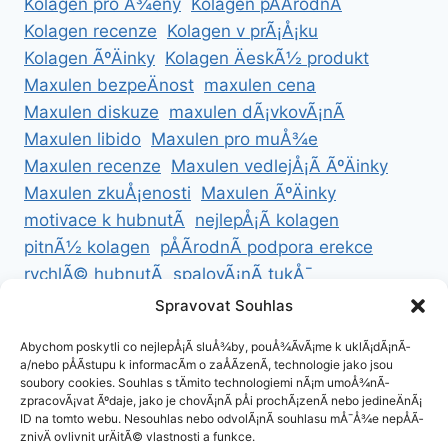
Kolagen pro Å¾eny
Kolagen pÅÃ­rodnÃ­
Kolagen recenze
Kolagen v prÃ¡Å¡ku
Kolagen ÃºÄinky
Kolagen ÄeskÃ½ produkt
Maxulen bezpeÄnost
maxulen cena
Maxulen diskuze
maxulen dÃ¡vkovÃ¡nÃ­
Maxulen libido
Maxulen pro muÅ¾e
Maxulen recenze
Maxulen vedlejÅ¡Ã­ ÃºÄinky
Maxulen zkuÅ¡enosti
Maxulen ÃºÄinky
motivace k hubnutÃ­
nejlepÅ¡Ã­ kolagen
pitnÃ½ kolagen
pÅÃ­rodnÃ­ podpora erekce
rychlÃ© hubnutÃ­
spalovÃ¡nÃ­ tukÅ¯
ZdravÃ© hubnutÃ­
ZdravÃ© recepty na hubnutÃ­
Spravovat Souhlas
zdravÃ½ Å¾ivotnÃ­ styl
Abychom poskytli co nejlepÅ¡Ã­ sluÅ¾by, pouÅ¾Ã­vÃ¡me k uklÃ¡dÃ¡nÃ­
a/nebo pÅÃ­stupu k informacÃ­m o zaÅÃ­zenÃ­, technologie jako jsou
soubory cookies. Souhlas s tÄmito technologiemi nÃ¡m umoÅ¾nÃ­
zpracovÃ¡vat Ãºdaje, jako je chovÃ¡nÃ­ pÅi prochÃ¡zenÃ­ nebo jedineÄnÃ¡
ID na tomto webu. Nesouhlas nebo odvolÃ¡nÃ­ souhlasu mÅ¯Å¾e nepÅÃ­
ZÃ¡sady cookies (EU)
znivÄ ovlivnit urÄitÃ© vlastnosti a funkce.