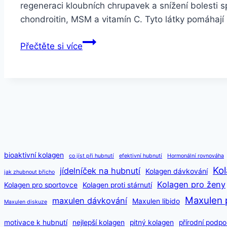
regeneraci kloubních chrupavek a snížení bolesti 
chondroitin, MSM a vitamín C. Tyto látky pomáhají z
Maxulen
Přečtěte si více
vs.
jiné
doplňky
pro
podporu
testosteronu
bioaktivní kolagen
co jíst při hubnutí
efektivní hubnutí
Hormonální rovnováha
Kol
jídelníček na hubnutí
Kolagen dávkování
jak zhubnout břicho
Kolagen pro ženy
Kolagen pro sportovce
Kolagen proti stárnutí
Maxulen 
maxulen dávkování
Maxulen libido
Maxulen diskuze
motivace k hubnutí
nejlepší kolagen
pitný kolagen
přírodní podpo