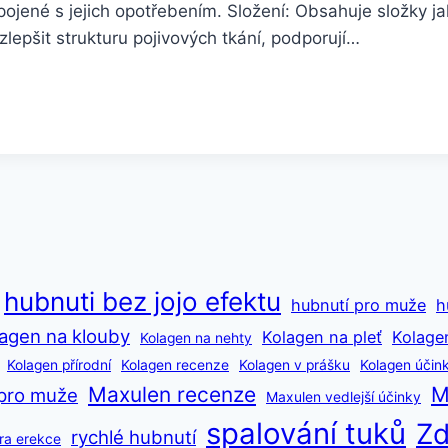
spojené s jejich opotřebením. Složení: Obsahuje složky 
lepšit strukturu pojivových tkání, podporují…
hubnuti bez jojo efektu
hubnutí pro muže
h
agen na klouby
Kolagen na pleť
Kolage
Kolagen na nehty
Kolagen přírodní
Kolagen recenze
Kolagen v prášku
Kolagen účin
Maxulen recenze
M
pro muže
Maxulen vedlejší účinky
spalování tuků
Zd
rychlé hubnutí
ra erekce