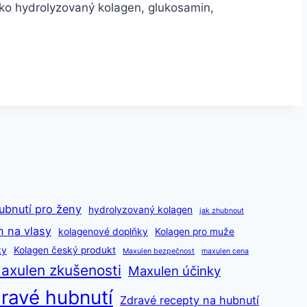
jako hydrolyzovaný kolagen, glukosamin,
ubnutí pro ženy
hydrolyzovaný kolagen
jak zhubnout
n na vlasy
kolagenové doplňky
Kolagen pro muže
ky
Kolagen český produkt
Maxulen bezpečnost
maxulen cena
axulen zkušenosti
Maxulen účinky
ravé hubnutí
Zdravé recepty na hubnutí