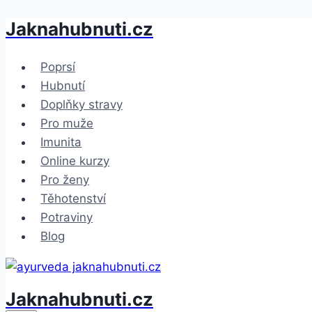
Jaknahubnuti.cz
Přeskočit
na
obsah
Poprsí
Hubnutí
Doplňky stravy
Pro muže
Imunita
Online kurzy
Pro ženy
Těhotenství
Potraviny
Blog
Jaknahubnuti.cz