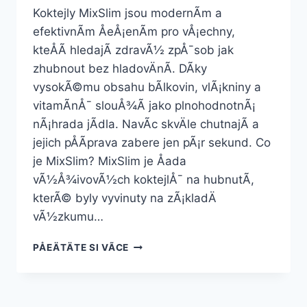
Koktejly MixSlim jsou modernÃ­m a
efektivnÃ­m ÅeÅ¡enÃ­m pro vÅ¡echny,
kteÅÃ­ hledajÃ­ zdravÃ½ zpÅ¯sob jak
zhubnout bez hladovÄnÃ­. DÃ­ky
vysokÃ©mu obsahu bÃ­lkovin, vlÃ¡kniny a
vitamÃ­nÅ¯ slouÅ¾Ã­ jako plnohodnotnÃ¡
nÃ¡hrada jÃ­dla. NavÃ­c skvÄle chutnajÃ­ a
jejich pÅÃ­prava zabere jen pÃ¡r sekund. Co
je MixSlim? MixSlim je Åada
vÃ½Å¾ivovÃ½ch koktejlÅ¯ na hubnutÃ­,
kterÃ© byly vyvinuty na zÃ¡kladÄ
vÃ½zkumu…
MIXSLIM
PÅEÄTÄTE SI VÃ­CE
KOKTEJLY
NA
HUBNUTÃ­
Â