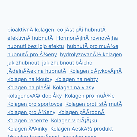
RECENZE,
SLOÅ¾ENÃ­,
ÃºÄINKY
A
bioaktivnÃ­ kolagen
co jÃ­st pÅi hubnutÃ­
ZKUÅ¡ENOSTI
efektivnÃ­ hubnutÃ­
HormonÃ¡lnÃ­ rovnovÃ¡ha
hubnuti bez jojo efektu
hubnutÃ­ pro muÅ¾e
hubnutÃ­ pro Å¾eny
hydrolyzovanÃ½ kolagen
jak zhubnout
jak zhubnout bÅicho
jÃ­delnÃ­Äek na hubnutÃ­
Kolagen dÃ¡vkovÃ¡nÃ­
Kolagen na klouby
Kolagen na nehty
Kolagen na pleÅ¥
Kolagen na vlasy
kolagenovÃ© doplÅky
Kolagen pro muÅ¾e
Kolagen pro sportovce
Kolagen proti stÃ¡rnutÃ­
Kolagen pro Å¾eny
Kolagen pÅÃ­rodnÃ­
Kolagen recenze
Kolagen v prÃ¡Å¡ku
Kolagen ÃºÄinky
Kolagen ÄeskÃ½ produkt