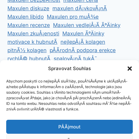
Maxulen bezpeÄnost
maxulen cena
Maxulen diskuze
maxulen dÃ¡vkovÃ¡nÃ­
Maxulen libido
Maxulen pro muÅ¾e
Maxulen recenze
Maxulen vedlejÅ¡Ã­ ÃºÄinky
Maxulen zkuÅ¡enosti
Maxulen ÃºÄinky
motivace k hubnutÃ­
nejlepÅ¡Ã­ kolagen
pitnÃ½ kolagen
pÅÃ­rodnÃ­ podpora erekce
rychlÃ© hubnutÃ­
spalovÃ¡nÃ­ tukÅ¯
ZdravÃ© hubnutÃ­
ZdravÃ© recepty na hubnutÃ­
Spravovat Souhlas
zdravÃ½ Å¾ivotnÃ­ styl
Abychom poskytli co nejlepÅ¡Ã­ sluÅ¾by, pouÅ¾Ã­vÃ¡me k uklÃ¡dÃ¡nÃ­
a/nebo pÅÃ­stupu k informacÃ­m o zaÅÃ­zenÃ­, technologie jako jsou
soubory cookies. Souhlas s tÄmito technologiemi nÃ¡m umoÅ¾nÃ­
zpracovÃ¡vat Ãºdaje, jako je chovÃ¡nÃ­ pÅi prochÃ¡zenÃ­ nebo jedineÄnÃ¡
ID na tomto webu. Nesouhlas nebo odvolÃ¡nÃ­ souhlasu mÅ¯Å¾e nepÅÃ­
ZÃ¡sady cookies (EU)
znivÄ ovlivnit urÄitÃ© vlastnosti a funkce.
ZÃ¡sady ochrany osobnÃ­ch ÃºdajÅ¯
PÅÃ­jmout