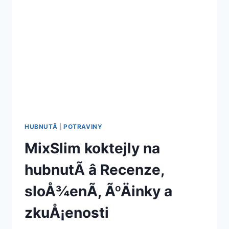
HUBNUTÃ­
|
POTRAVINY
MixSlim koktejly na
hubnutÃ­ â Recenze,
sloÅ¾enÃ­, ÃºÄinky a
zkuÅ¡enosti