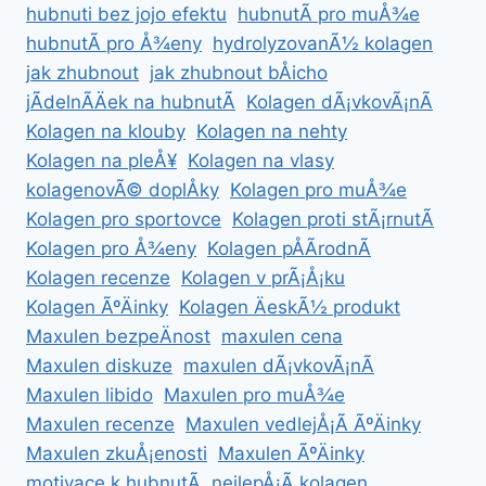
hubnuti bez jojo efektu
hubnutÃ­ pro muÅ¾e
hubnutÃ­ pro Å¾eny
hydrolyzovanÃ½ kolagen
jak zhubnout
jak zhubnout bÅicho
jÃ­delnÃ­Äek na hubnutÃ­
Kolagen dÃ¡vkovÃ¡nÃ­
Kolagen na klouby
Kolagen na nehty
Kolagen na pleÅ¥
Kolagen na vlasy
kolagenovÃ© doplÅky
Kolagen pro muÅ¾e
Kolagen pro sportovce
Kolagen proti stÃ¡rnutÃ­
Kolagen pro Å¾eny
Kolagen pÅÃ­rodnÃ­
Kolagen recenze
Kolagen v prÃ¡Å¡ku
Kolagen ÃºÄinky
Kolagen ÄeskÃ½ produkt
Maxulen bezpeÄnost
maxulen cena
Maxulen diskuze
maxulen dÃ¡vkovÃ¡nÃ­
Maxulen libido
Maxulen pro muÅ¾e
Maxulen recenze
Maxulen vedlejÅ¡Ã­ ÃºÄinky
Maxulen zkuÅ¡enosti
Maxulen ÃºÄinky
motivace k hubnutÃ­
nejlepÅ¡Ã­ kolagen