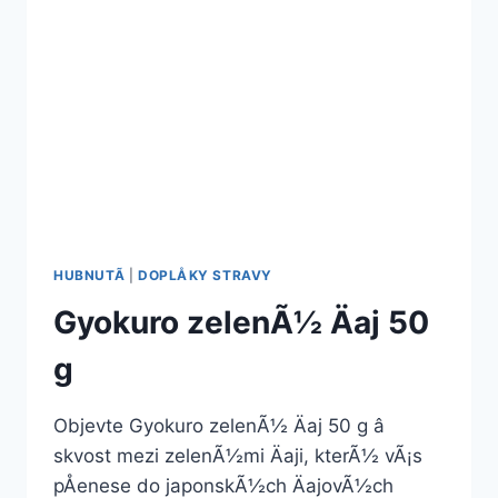
HUBNUTÃ­
|
DOPLÅKY STRAVY
Gyokuro zelenÃ½ Äaj 50
g
Objevte Gyokuro zelenÃ½ Äaj 50 g â
skvost mezi zelenÃ½mi Äaji, kterÃ½ vÃ¡s
pÅenese do japonskÃ½ch ÄajovÃ½ch