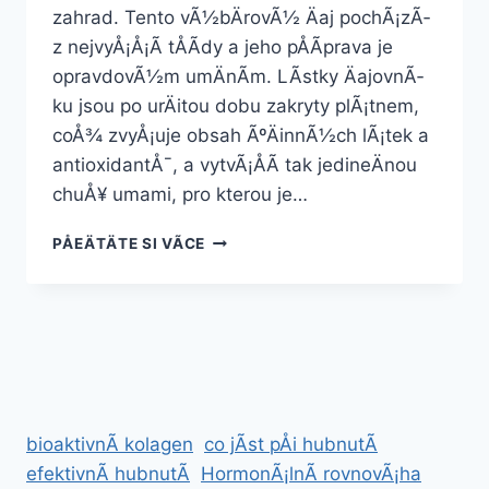
zahrad. Tento vÃ½bÄrovÃ½ Äaj pochÃ¡zÃ­
z nejvyÅ¡Å¡Ã­ tÅÃ­dy a jeho pÅÃ­prava je
opravdovÃ½m umÄnÃ­m. LÃ­stky ÄajovnÃ­
ku jsou po urÄitou dobu zakryty plÃ¡tnem,
coÅ¾ zvyÅ¡uje obsah ÃºÄinnÃ½ch lÃ¡tek a
antioxidantÅ¯, a vytvÃ¡ÅÃ­ tak jedineÄnou
chuÅ¥ umami, pro kterou je…
GYOKURO
PÅEÄTÄTE SI VÃ­CE
ZELENÃ½
ÄAJ
50
G
bioaktivnÃ­ kolagen
co jÃ­st pÅi hubnutÃ­
efektivnÃ­ hubnutÃ­
HormonÃ¡lnÃ­ rovnovÃ¡ha