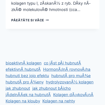
kolagen typu I, zÃ­skanÃ½ z ryb. DÃ­ky nÃ­
zkÃ© molekulovÃ© hmotnosti (cca…
3
PÅEÄTÄTE SI VÃ­CE
NATUR
MARINE
COLLAGEN
bioaktivnÃ­ kolagen
co jÃ­st pÅi hubnutÃ­
efektivnÃ­ hubnutÃ­
HormonÃ¡lnÃ­ rovnovÃ¡ha
hubnuti bez jojo efektu
hubnutÃ­ pro muÅ¾e
hubnutÃ­ pro Å¾eny
hydrolyzovanÃ½ kolagen
jak zhubnout
jak zhubnout bÅicho
jÃ­delnÃ­Äek na hubnutÃ­
Kolagen dÃ¡vkovÃ¡nÃ­
Kolagen na klouby
Kolagen na nehty