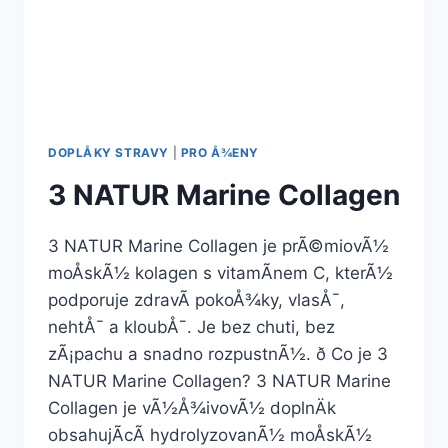
DOPLÅKY STRAVY
|
PRO Å¾ENY
3 NATUR Marine Collagen
3 NATUR Marine Collagen je prÃ©miovÃ½
moÅskÃ½ kolagen s vitamÃ­nem C, kterÃ½
podporuje zdravÃ­ pokoÅ¾ky, vlasÅ¯,
nehtÅ¯ a kloubÅ¯. Je bez chuti, bez
zÃ¡pachu a snadno rozpustnÃ½. ð Co je 3
NATUR Marine Collagen? 3 NATUR Marine
Collagen je vÃ½Å¾ivovÃ½ doplnÄk
obsahujÃ­cÃ­ hydrolyzovanÃ½ moÅskÃ½