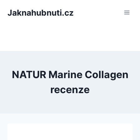
PÅeskoÄit
Jaknahubnuti.cz
na
obsah
NATUR Marine Collagen
recenze