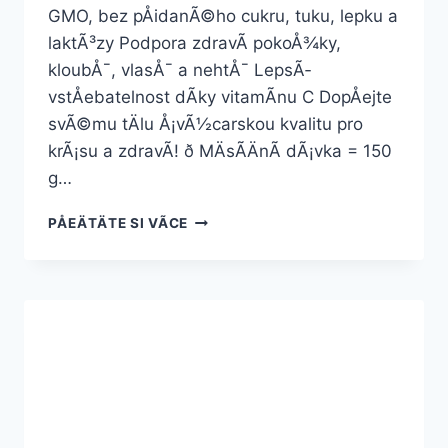
GMO, bez pÅidanÃ©ho cukru, tuku, lepku a
laktÃ³zy Podpora zdravÃ­ pokoÅ¾ky,
kloubÅ¯, vlasÅ¯ a nehtÅ¯ LepsÃ­
vstÅebatelnost dÃ­ky vitamÃ­nu C DopÅejte
svÃ©mu tÄlu Å¡vÃ½carskou kvalitu pro
krÃ¡su a zdravÃ­! ð MÄsÃ­ÄnÃ­ dÃ¡vka = 150
g…
NATUR
PÅEÄTÄTE SI VÃ­CE
MARINE
COLLAGEN
(150
G)