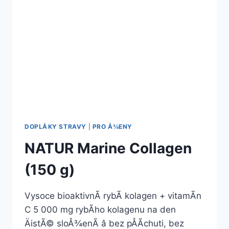
DOPLÅKY STRAVY
|
PRO Å¾ENY
NATUR Marine Collagen
(150 g)
Vysoce bioaktivnÃ­ rybÃ­ kolagen + vitamÃ­n
C 5 000 mg rybÃ­ho kolagenu na den
ÄistÃ© sloÅ¾enÃ­ â bez pÅÃ­chuti, bez