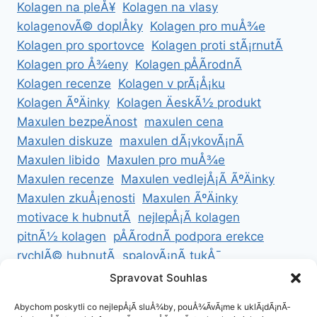
Kolagen na pleÅ¥
Kolagen na vlasy
kolagenovÃ© doplÅky
Kolagen pro muÅ¾e
Kolagen pro sportovce
Kolagen proti stÃ¡rnutÃ­
Kolagen pro Å¾eny
Kolagen pÅÃ­rodnÃ­
Kolagen recenze
Kolagen v prÃ¡Å¡ku
Kolagen ÃºÄinky
Kolagen ÄeskÃ½ produkt
Maxulen bezpeÄnost
maxulen cena
Maxulen diskuze
maxulen dÃ¡vkovÃ¡nÃ­
Maxulen libido
Maxulen pro muÅ¾e
Maxulen recenze
Maxulen vedlejÅ¡Ã­ ÃºÄinky
Maxulen zkuÅ¡enosti
Maxulen ÃºÄinky
motivace k hubnutÃ­
nejlepÅ¡Ã­ kolagen
pitnÃ½ kolagen
pÅÃ­rodnÃ­ podpora erekce
rychlÃ© hubnutÃ­
spalovÃ¡nÃ­ tukÅ¯
ZdravÃ© hubnutÃ­
ZdravÃ© recepty na hubnutÃ­
Spravovat Souhlas
zdravÃ½ Å¾ivotnÃ­ styl
Abychom poskytli co nejlepÅ¡Ã­ sluÅ¾by, pouÅ¾Ã­vÃ¡me k uklÃ¡dÃ¡nÃ­