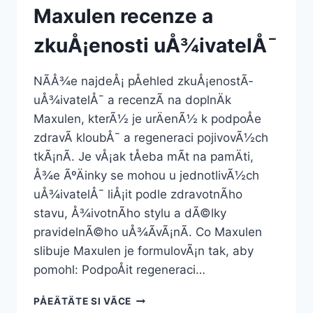
Maxulen recenze a
zkuÅ¡enosti uÅ¾ivatelÅ¯
NÃ­Å¾e najdeÅ¡ pÅehled zkuÅ¡enostÃ­
uÅ¾ivatelÅ¯ a recenzÃ­ na doplnÄk
Maxulen, kterÃ½ je urÄenÃ½ k podpoÅe
zdravÃ­ kloubÅ¯ a regeneraci pojivovÃ½ch
tkÃ¡nÃ­. Je vÅ¡ak tÅeba mÃ­t na pamÄti,
Å¾e ÃºÄinky se mohou u jednotlivÃ½ch
uÅ¾ivatelÅ¯ liÅ¡it podle zdravotnÃ­ho
stavu, Å¾ivotnÃ­ho stylu a dÃ©lky
pravidelnÃ©ho uÅ¾Ã­vÃ¡nÃ­. Co Maxulen
slibuje Maxulen je formulovÃ¡n tak, aby
pomohl: PodpoÅit regeneraci…
MAXULEN
PÅEÄTÄTE SI VÃ­CE
RECENZE