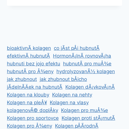
A
ZKUÅ¡ENOSTI
UÅ¾IVATELÅ¯
bioaktivnÃ­ kolagen
co jÃ­st pÅi hubnutÃ­
efektivnÃ­ hubnutÃ­
HormonÃ¡lnÃ­ rovnovÃ¡ha
hubnuti bez jojo efektu
hubnutÃ­ pro muÅ¾e
hubnutÃ­ pro Å¾eny
hydrolyzovanÃ½ kolagen
jak zhubnout
jak zhubnout bÅicho
jÃ­delnÃ­Äek na hubnutÃ­
Kolagen dÃ¡vkovÃ¡nÃ­
Kolagen na klouby
Kolagen na nehty
Kolagen na pleÅ¥
Kolagen na vlasy
kolagenovÃ© doplÅky
Kolagen pro muÅ¾e
Kolagen pro sportovce
Kolagen proti stÃ¡rnutÃ­
Kolagen pro Å¾eny
Kolagen pÅÃ­rodnÃ­