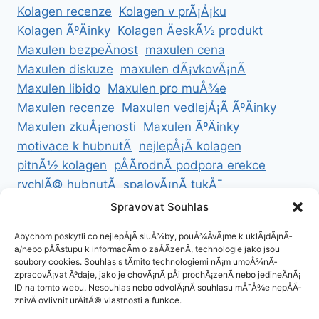
Kolagen recenze
Kolagen v prÃ¡Å¡ku
Kolagen ÃºÄinky
Kolagen ÄeskÃ½ produkt
Maxulen bezpeÄnost
maxulen cena
Maxulen diskuze
maxulen dÃ¡vkovÃ¡nÃ­
Maxulen libido
Maxulen pro muÅ¾e
Maxulen recenze
Maxulen vedlejÅ¡Ã­ ÃºÄinky
Maxulen zkuÅ¡enosti
Maxulen ÃºÄinky
motivace k hubnutÃ­
nejlepÅ¡Ã­ kolagen
pitnÃ½ kolagen
pÅÃ­rodnÃ­ podpora erekce
rychlÃ© hubnutÃ­
spalovÃ¡nÃ­ tukÅ¯
ZdravÃ© hubnutÃ­
ZdravÃ© recepty na hubnutÃ­
Spravovat Souhlas
zdravÃ½ Å¾ivotnÃ­ styl
Abychom poskytli co nejlepÅ¡Ã­ sluÅ¾by, pouÅ¾Ã­vÃ¡me k uklÃ¡dÃ¡nÃ­
a/nebo pÅÃ­stupu k informacÃ­m o zaÅÃ­zenÃ­, technologie jako jsou
soubory cookies. Souhlas s tÄmito technologiemi nÃ¡m umoÅ¾nÃ­
zpracovÃ¡vat Ãºdaje, jako je chovÃ¡nÃ­ pÅi prochÃ¡zenÃ­ nebo jedineÄnÃ¡
ID na tomto webu. Nesouhlas nebo odvolÃ¡nÃ­ souhlasu mÅ¯Å¾e nepÅÃ­
ZÃ¡sady cookies (EU)
znivÄ ovlivnit urÄitÃ© vlastnosti a funkce.