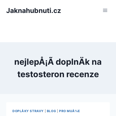
PÅeskoÄit
Jaknahubnuti.cz
na
obsah
nejlepÅ¡Ã­ doplnÄk na
testosteron recenze
DOPLÅKY STRAVY
|
BLOG
|
PRO MUÅ¾E