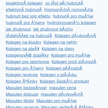
bioaktivnÃ­ kolagen
co jÃ­st pÅi hubnutÃ­
efektivnÃ­ hubnutÃ­
HormonÃ¡lnÃ­ rovnovÃ¡ha
hubnuti bez jojo efektu
hubnutÃ­ pro muÅ¾e
hubnutÃ­ pro Å¾eny
hydrolyzovanÃ½ kolagen
jak zhubnout
jak zhubnout bÅicho
jÃ­delnÃ­Äek na hubnutÃ­
Kolagen dÃ¡vkovÃ¡nÃ­
Kolagen na klouby
Kolagen na nehty
Kolagen na pleÅ¥
Kolagen na vlasy
kolagenovÃ© doplÅky
Kolagen pro muÅ¾e
Kolagen pro sportovce
Kolagen proti stÃ¡rnutÃ­
Kolagen pro Å¾eny
Kolagen pÅÃ­rodnÃ­
Kolagen recenze
Kolagen v prÃ¡Å¡ku
Kolagen ÃºÄinky
Kolagen ÄeskÃ½ produkt
Maxulen bezpeÄnost
maxulen cena
Maxulen diskuze
maxulen dÃ¡vkovÃ¡nÃ­
Maxulen libido
Maxulen pro muÅ¾e
Maxulen recenze
Maxulen vedlejÅ¡Ã­ ÃºÄinky