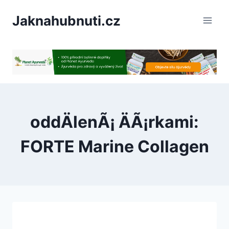
PÅeskoÄit
Jaknahubnuti.cz
na
obsah
oddÄlenÃ¡ ÄÃ¡rkami:
FORTE Marine Collagen