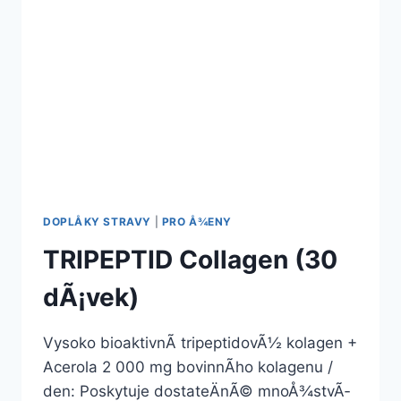
DOPLÅKY STRAVY
|
PRO Å¾ENY
TRIPEPTID Collagen (30
dÃ¡vek)
Vysoko bioaktivnÃ­ tripeptidovÃ½ kolagen +
Acerola 2 000 mg bovinnÃ­ho kolagenu /
den: Poskytuje dostateÄnÃ© mnoÅ¾stvÃ­