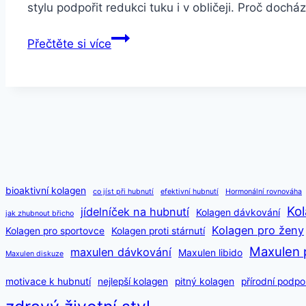
stylu podpořit redukci tuku i v obličeji. Proč dochá
Jak
Přečtěte si více
zhubnout
v
obličeji
–
účinné
tipy
a
triky
bioaktivní kolagen
co jíst při hubnutí
efektivní hubnutí
Hormonální rovnováha
pro
Kol
jídelníček na hubnutí
Kolagen dávkování
jak zhubnout břicho
štíhlý
Kolagen pro ženy
Kolagen pro sportovce
Kolagen proti stárnutí
vzhled
Maxulen 
maxulen dávkování
Maxulen libido
Maxulen diskuze
motivace k hubnutí
nejlepší kolagen
pitný kolagen
přírodní podpo