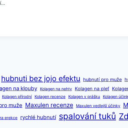
zí…
hubnuti bez jojo efektu
hubnutí pro muže
h
agen na klouby
Kolagen na pleť
Kolage
Kolagen na nehty
Kolagen přírodní
Kolagen recenze
Kolagen v prášku
Kolagen účin
Maxulen recenze
M
pro muže
Maxulen vedlejší účinky
spalování tuků
Zd
rychlé hubnutí
ra erekce