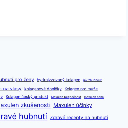
ubnutí pro ženy
hydrolyzovaný kolagen
jak zhubnout
n na vlasy
kolagenové doplňky
Kolagen pro muže
ky
Kolagen český produkt
Maxulen bezpečnost
maxulen cena
axulen zkušenosti
Maxulen účinky
ravé hubnutí
Zdravé recepty na hubnutí