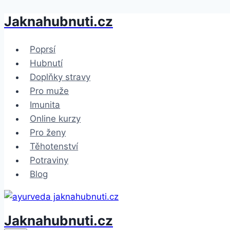
Jaknahubnuti.cz
Přeskočit
na
obsah
Poprsí
Hubnutí
Doplňky stravy
Pro muže
Imunita
Online kurzy
Pro ženy
Těhotenství
Potraviny
Blog
Jaknahubnuti.cz