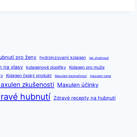
ubnutí pro ženy
hydrolyzovaný kolagen
jak zhubnout
n na vlasy
kolagenové doplňky
Kolagen pro muže
ky
Kolagen český produkt
Maxulen bezpečnost
maxulen cena
axulen zkušenosti
Maxulen účinky
ravé hubnutí
Zdravé recepty na hubnutí