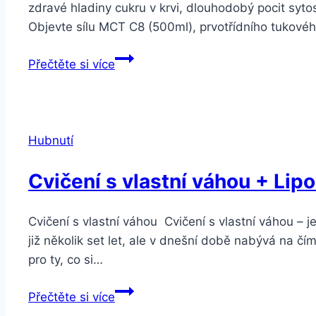
zdravé hladiny cukru v krvi, dlouhodobý pocit syt
Objevte sílu MCT C8 (500ml), prvotřídního tukové
Balíček
Přečtěte si více
na
podporu
hubnutí
–
Hubnutí
slevová
akce
Cvičení s vlastní váhou + Li
Cvičení s vlastní váhou Cvičení s vlastní váhou – 
již několik set let, ale v dnešní době nabývá na čím
pro ty, co si…
Cvičení
Přečtěte si více
s