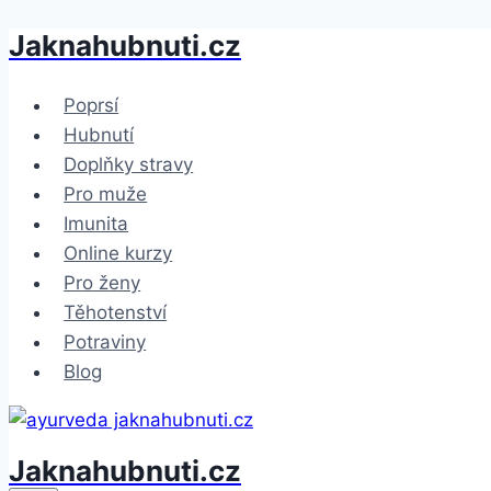
Jaknahubnuti.cz
Přeskočit
na
obsah
Poprsí
Hubnutí
Doplňky stravy
Pro muže
Imunita
Online kurzy
Pro ženy
Těhotenství
Potraviny
Blog
Jaknahubnuti.cz