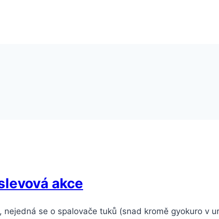
 slevová akce
 nejedná se o spalovače tuků (snad kromě gyokuro v urč