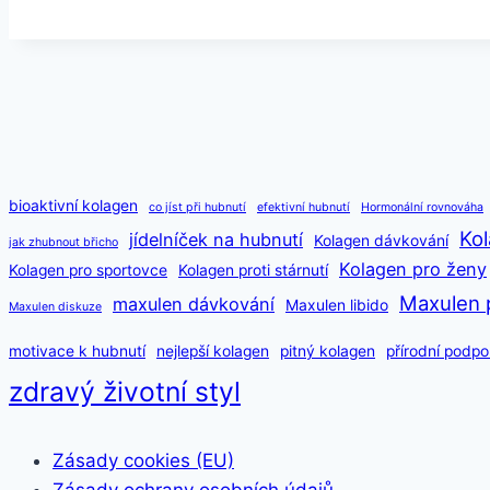
vlastní
váhou
+
Lipomassage
bioaktivní kolagen
co jíst při hubnutí
efektivní hubnutí
Hormonální rovnováha
Kol
jídelníček na hubnutí
Kolagen dávkování
jak zhubnout břicho
Kolagen pro ženy
Kolagen pro sportovce
Kolagen proti stárnutí
Maxulen 
maxulen dávkování
Maxulen libido
Maxulen diskuze
motivace k hubnutí
nejlepší kolagen
pitný kolagen
přírodní podpo
zdravý životní styl
Zásady cookies (EU)