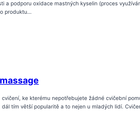
osti a podporu oxidace mastných kyselin (proces využívá
ho produktu…
pomassage
je cvičení, ke kterému nepotřebujete žádné cvičební pom
 dál tím větší popularitě a to nejen u mladých lidí. Cviče