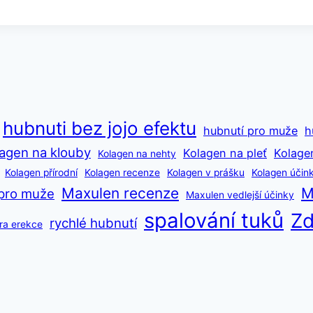
hubnuti bez jojo efektu
hubnutí pro muže
h
agen na klouby
Kolagen na pleť
Kolage
Kolagen na nehty
Kolagen přírodní
Kolagen recenze
Kolagen v prášku
Kolagen účin
Maxulen recenze
M
pro muže
Maxulen vedlejší účinky
spalování tuků
Zd
rychlé hubnutí
ra erekce