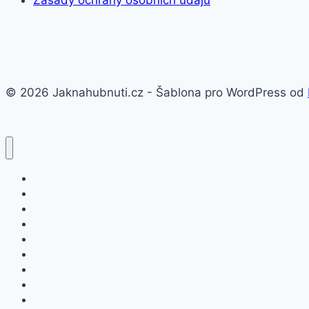
Zásady ochrany osobních údajů
© 2026 Jaknahubnuti.cz - Šablona pro WordPress od
Poprsí
Hubnutí
Doplňky stravy
Pro muže
Imunita
Online kurzy
Pro ženy
Těhotenství
Potraviny