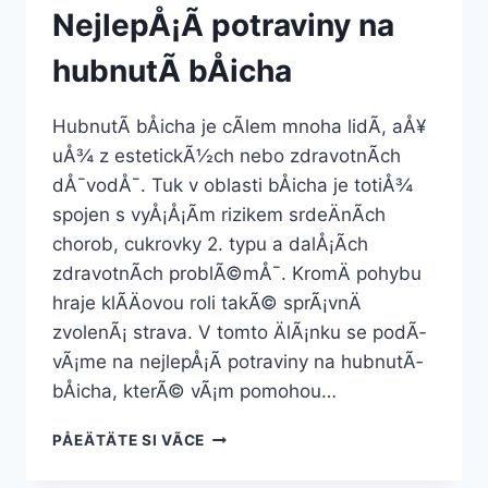
NejlepÅ¡Ã­ potraviny na
hubnutÃ­ bÅicha
HubnutÃ­ bÅicha je cÃ­lem mnoha lidÃ­, aÅ¥
uÅ¾ z estetickÃ½ch nebo zdravotnÃ­ch
dÅ¯vodÅ¯. Tuk v oblasti bÅicha je totiÅ¾
spojen s vyÅ¡Å¡Ã­m rizikem srdeÄnÃ­ch
chorob, cukrovky 2. typu a dalÅ¡Ã­ch
zdravotnÃ­ch problÃ©mÅ¯. KromÄ pohybu
hraje klÃ­Äovou roli takÃ© sprÃ¡vnÄ
zvolenÃ¡ strava. V tomto ÄlÃ¡nku se podÃ­
vÃ¡me na nejlepÅ¡Ã­ potraviny na hubnutÃ­
bÅicha, kterÃ© vÃ¡m pomohou…
NEJLEPÅ¡Ã­
PÅEÄTÄTE SI VÃ­CE
POTRAVINY
NA