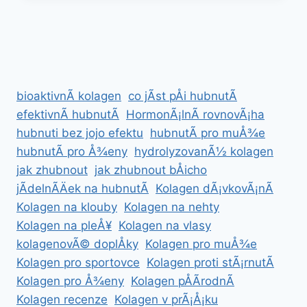
HUBNUTÃ­
BÅICHA
bioaktivnÃ­ kolagen
co jÃ­st pÅi hubnutÃ­
efektivnÃ­ hubnutÃ­
HormonÃ¡lnÃ­ rovnovÃ¡ha
hubnuti bez jojo efektu
hubnutÃ­ pro muÅ¾e
hubnutÃ­ pro Å¾eny
hydrolyzovanÃ½ kolagen
jak zhubnout
jak zhubnout bÅicho
jÃ­delnÃ­Äek na hubnutÃ­
Kolagen dÃ¡vkovÃ¡nÃ­
Kolagen na klouby
Kolagen na nehty
Kolagen na pleÅ¥
Kolagen na vlasy
kolagenovÃ© doplÅky
Kolagen pro muÅ¾e
Kolagen pro sportovce
Kolagen proti stÃ¡rnutÃ­
Kolagen pro Å¾eny
Kolagen pÅÃ­rodnÃ­
Kolagen recenze
Kolagen v prÃ¡Å¡ku