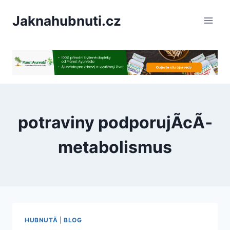
PÅeskoÄit
Jaknahubnuti.cz
na
obsah
potraviny podporujÃ­cÃ­
metabolismus
HUBNUTÃ­
|
BLOG