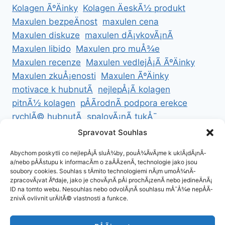
Kolagen ÃºÄinky
Kolagen ÄeskÃ½ produkt
Maxulen bezpeÄnost
maxulen cena
Maxulen diskuze
maxulen dÃ¡vkovÃ¡nÃ­
Maxulen libido
Maxulen pro muÅ¾e
Maxulen recenze
Maxulen vedlejÅ¡Ã­ ÃºÄinky
Maxulen zkuÅ¡enosti
Maxulen ÃºÄinky
motivace k hubnutÃ­
nejlepÅ¡Ã­ kolagen
pitnÃ½ kolagen
pÅÃ­rodnÃ­ podpora erekce
rychlÃ© hubnutÃ­
spalovÃ¡nÃ­ tukÅ¯
ZdravÃ© hubnutÃ­
ZdravÃ© recepty na hubnutÃ­
Spravovat Souhlas
zdravÃ½ Å¾ivotnÃ­ styl
Abychom poskytli co nejlepÅ¡Ã­ sluÅ¾by, pouÅ¾Ã­vÃ¡me k uklÃ¡dÃ¡nÃ­
a/nebo pÅÃ­stupu k informacÃ­m o zaÅÃ­zenÃ­, technologie jako jsou
soubory cookies. Souhlas s tÄmito technologiemi nÃ¡m umoÅ¾nÃ­
zpracovÃ¡vat Ãºdaje, jako je chovÃ¡nÃ­ pÅi prochÃ¡zenÃ­ nebo jedineÄnÃ¡
ID na tomto webu. Nesouhlas nebo odvolÃ¡nÃ­ souhlasu mÅ¯Å¾e nepÅÃ­
ZÃ¡sady cookies (EU)
znivÄ ovlivnit urÄitÃ© vlastnosti a funkce.
ZÃ¡sady ochrany osobnÃ­ch ÃºdajÅ¯