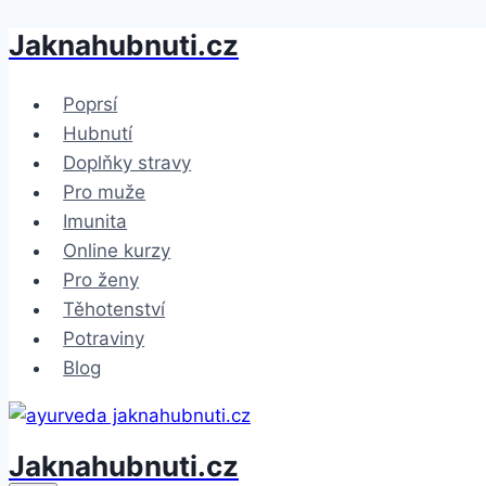
Jaknahubnuti.cz
Přeskočit
na
obsah
Poprsí
Hubnutí
Doplňky stravy
Pro muže
Imunita
Online kurzy
Pro ženy
Těhotenství
Potraviny
Blog
Jaknahubnuti.cz