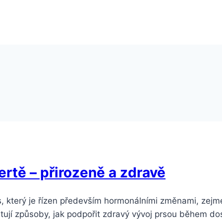
ertě – přirozeně a zdravě
es, který je řízen především hormonálními změnami, zejm
istují způsoby, jak podpořit zdravý vývoj prsou během do