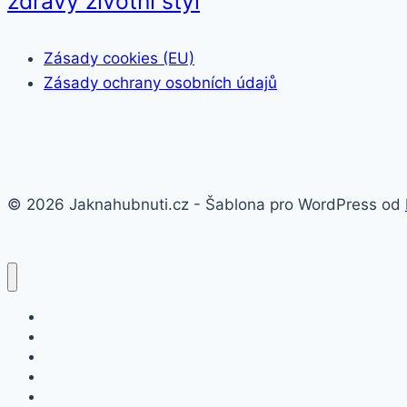
zdravý životní styl
Zásady cookies (EU)
Zásady ochrany osobních údajů
© 2026 Jaknahubnuti.cz - Šablona pro WordPress od
Poprsí
Hubnutí
Doplňky stravy
Pro muže
Imunita