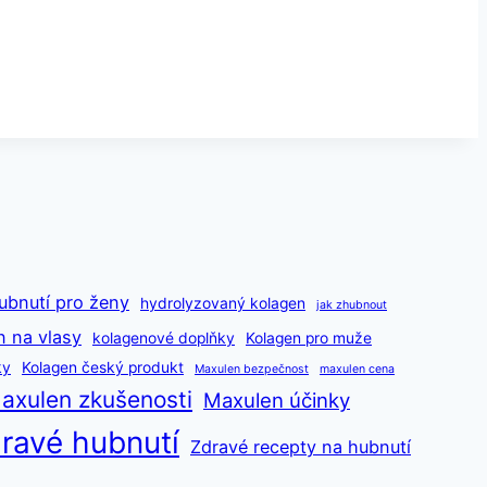
ubnutí pro ženy
hydrolyzovaný kolagen
jak zhubnout
n na vlasy
kolagenové doplňky
Kolagen pro muže
ky
Kolagen český produkt
Maxulen bezpečnost
maxulen cena
axulen zkušenosti
Maxulen účinky
ravé hubnutí
Zdravé recepty na hubnutí