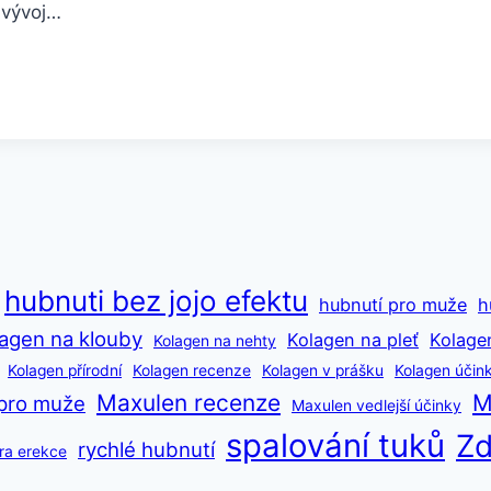
 vývoj…
hubnuti bez jojo efektu
hubnutí pro muže
h
agen na klouby
Kolagen na pleť
Kolage
Kolagen na nehty
Kolagen přírodní
Kolagen recenze
Kolagen v prášku
Kolagen účin
Maxulen recenze
M
pro muže
Maxulen vedlejší účinky
spalování tuků
Zd
rychlé hubnutí
ra erekce