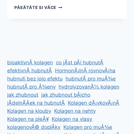
JAK
PÅEÄTÄTE SI VÃ­CE
FUNGUJÃ­
PÅÃ­
RODNÃ­
TABLETKY
NA
ZVÄTÅ¡ENÃ­
PRSOU
bioaktivnÃ­ kolagen
co jÃ­st pÅi hubnutÃ­
efektivnÃ­ hubnutÃ­
HormonÃ¡lnÃ­ rovnovÃ¡ha
hubnuti bez jojo efektu
hubnutÃ­ pro muÅ¾e
hubnutÃ­ pro Å¾eny
hydrolyzovanÃ½ kolagen
jak zhubnout
jak zhubnout bÅicho
jÃ­delnÃ­Äek na hubnutÃ­
Kolagen dÃ¡vkovÃ¡nÃ­
Kolagen na klouby
Kolagen na nehty
Kolagen na pleÅ¥
Kolagen na vlasy
kolagenovÃ© doplÅky
Kolagen pro muÅ¾e