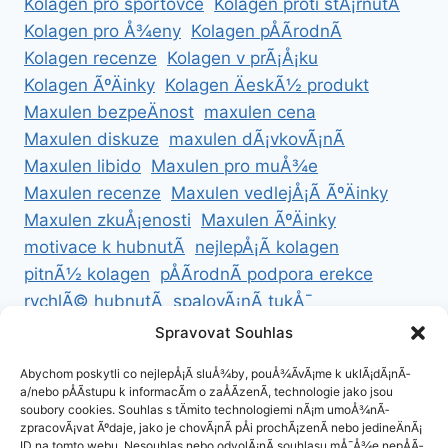
Kolagen pro sportovce
Kolagen proti stÃ¡rnutÃ­
Kolagen pro Å¾eny
Kolagen pÅÃ­rodnÃ­
Kolagen recenze
Kolagen v prÃ¡Å¡ku
Kolagen ÃºÄinky
Kolagen ÄeskÃ½ produkt
Maxulen bezpeÄnost
maxulen cena
Maxulen diskuze
maxulen dÃ¡vkovÃ¡nÃ­
Maxulen libido
Maxulen pro muÅ¾e
Maxulen recenze
Maxulen vedlejÅ¡Ã­ ÃºÄinky
Maxulen zkuÅ¡enosti
Maxulen ÃºÄinky
motivace k hubnutÃ­
nejlepÅ¡Ã­ kolagen
pitnÃ½ kolagen
pÅÃ­rodnÃ­ podpora erekce
rychlÃ© hubnutÃ­
spalovÃ¡nÃ­ tukÅ¯
ZdravÃ© hubnutÃ­
ZdravÃ© recepty na hubnutÃ­
Spravovat Souhlas
zdravÃ½ Å¾ivotnÃ­ styl
Abychom poskytli co nejlepÅ¡Ã­ sluÅ¾by, pouÅ¾Ã­vÃ¡me k uklÃ¡dÃ¡nÃ­
a/nebo pÅÃ­stupu k informacÃ­m o zaÅÃ­zenÃ­, technologie jako jsou
soubory cookies. Souhlas s tÄmito technologiemi nÃ¡m umoÅ¾nÃ­
zpracovÃ¡vat Ãºdaje, jako je chovÃ¡nÃ­ pÅi prochÃ¡zenÃ­ nebo jedineÄnÃ¡
ID na tomto webu. Nesouhlas nebo odvolÃ¡nÃ­ souhlasu mÅ¯Å¾e nepÅÃ­