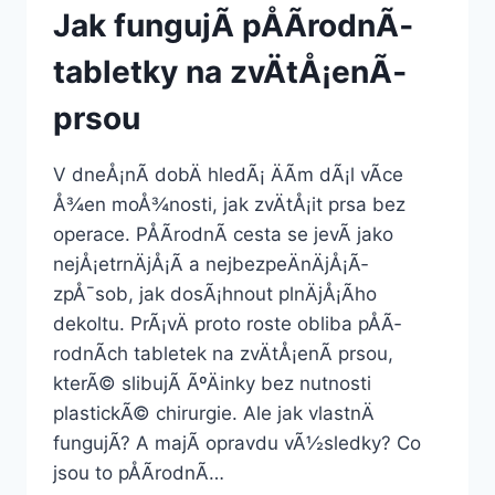
Jak fungujÃ­ pÅÃ­rodnÃ­
tabletky na zvÄtÅ¡enÃ­
prsou
V dneÅ¡nÃ­ dobÄ hledÃ¡ ÄÃ­m dÃ¡l vÃ­ce
Å¾en moÅ¾nosti, jak zvÄtÅ¡it prsa bez
operace. PÅÃ­rodnÃ­ cesta se jevÃ­ jako
nejÅ¡etrnÄjÅ¡Ã­ a nejbezpeÄnÄjÅ¡Ã­
zpÅ¯sob, jak dosÃ¡hnout plnÄjÅ¡Ã­ho
dekoltu. PrÃ¡vÄ proto roste obliba pÅÃ­
rodnÃ­ch tabletek na zvÄtÅ¡enÃ­ prsou,
kterÃ© slibujÃ­ ÃºÄinky bez nutnosti
plastickÃ© chirurgie. Ale jak vlastnÄ
fungujÃ­? A majÃ­ opravdu vÃ½sledky? Co
jsou to pÅÃ­rodnÃ­…