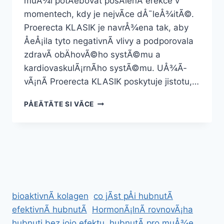
muÅ¾i potÅebovat posÃ­lenÃ­ erekce v
momentech, kdy je nejvÃ­ce dÅ¯leÅ¾itÃ©.
Proerecta KLASIK je navrÅ¾ena tak, aby
ÅeÅ¡ila tyto negativnÃ­ vlivy a podporovala
zdravÃ­ obÄhovÃ©ho systÃ©mu a
kardiovaskulÃ¡rnÃ­ho systÃ©mu. UÅ¾Ã­
vÃ¡nÃ­ Proerecta KLASIK poskytuje jistotu,…
PROERECTA
PÅEÄTÄTE SI VÃ­CE
KLASIK
bioaktivnÃ­ kolagen
co jÃ­st pÅi hubnutÃ­
efektivnÃ­ hubnutÃ­
HormonÃ¡lnÃ­ rovnovÃ¡ha
hubnuti bez jojo efektu
hubnutÃ­ pro muÅ¾e