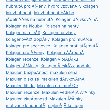
hubnutÃ­ pro Å¾eny
hydrolyzovanÃ½ kolagen
jak zhubnout
jak zhubnout bÅicho
jÃ­delnÃ­Äek na hubnutÃ­
Kolagen dÃ¡vkovÃ¡nÃ­
Kolagen na klouby
Kolagen na nehty
Kolagen na pleÅ¥
Kolagen na vlasy
kolagenovÃ© doplÅky
Kolagen pro muÅ¾e
Kolagen pro sportovce
Kolagen proti stÃ¡rnutÃ­
Kolagen pro Å¾eny
Kolagen pÅÃ­rodnÃ­
Kolagen recenze
Kolagen v prÃ¡Å¡ku
Kolagen ÃºÄinky
Kolagen ÄeskÃ½ produkt
Maxulen bezpeÄnost
maxulen cena
Maxulen diskuze
maxulen dÃ¡vkovÃ¡nÃ­
Maxulen libido
Maxulen pro muÅ¾e
Maxulen recenze
Maxulen vedlejÅ¡Ã­ ÃºÄinky
Maxulen zkuÅ¡enosti
Maxulen ÃºÄinky
motivace k hubnutÃ­
nejlepÅ¡Ã­ kolagen