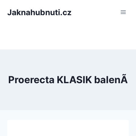
PÅeskoÄit
Jaknahubnuti.cz
na
obsah
Proerecta KLASIK balenÃ­