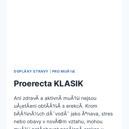
DOPLÅKY STRAVY
|
PRO MUÅ¾E
Proerecta KLASIK
Ani zdravÃ­ a aktivnÃ­ muÅ¾i nejsou
uÅ¡etÅeni obtÃ­Å¾Ã­ s erekcÃ­. Krom
bÄÅ¾nÃ½ch dÅ¯vodÅ¯ jako Ãºnava, stres
nebo obavy v novÃ©m vztahu, mohou