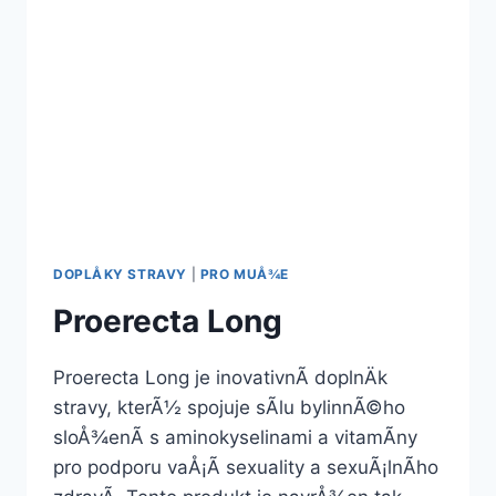
DOPLÅKY STRAVY
|
PRO MUÅ¾E
Proerecta Long
Proerecta Long je inovativnÃ­ doplnÄk
stravy, kterÃ½ spojuje sÃ­lu bylinnÃ©ho
sloÅ¾enÃ­ s aminokyselinami a vitamÃ­ny
pro podporu vaÅ¡Ã­ sexuality a sexuÃ¡lnÃ­ho