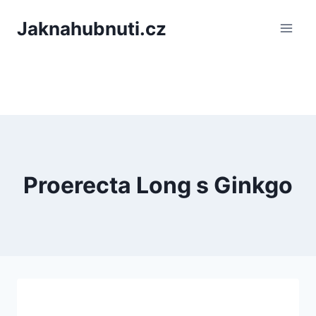
PÅeskoÄit
Jaknahubnuti.cz
na
obsah
Proerecta Long s Ginkgo