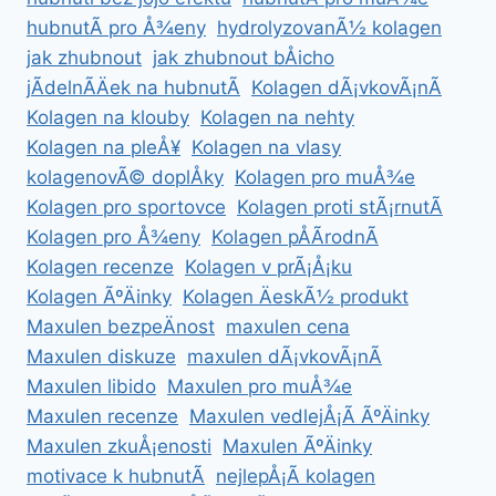
hubnutÃ­ pro Å¾eny
hydrolyzovanÃ½ kolagen
jak zhubnout
jak zhubnout bÅicho
jÃ­delnÃ­Äek na hubnutÃ­
Kolagen dÃ¡vkovÃ¡nÃ­
Kolagen na klouby
Kolagen na nehty
Kolagen na pleÅ¥
Kolagen na vlasy
kolagenovÃ© doplÅky
Kolagen pro muÅ¾e
Kolagen pro sportovce
Kolagen proti stÃ¡rnutÃ­
Kolagen pro Å¾eny
Kolagen pÅÃ­rodnÃ­
Kolagen recenze
Kolagen v prÃ¡Å¡ku
Kolagen ÃºÄinky
Kolagen ÄeskÃ½ produkt
Maxulen bezpeÄnost
maxulen cena
Maxulen diskuze
maxulen dÃ¡vkovÃ¡nÃ­
Maxulen libido
Maxulen pro muÅ¾e
Maxulen recenze
Maxulen vedlejÅ¡Ã­ ÃºÄinky
Maxulen zkuÅ¡enosti
Maxulen ÃºÄinky
motivace k hubnutÃ­
nejlepÅ¡Ã­ kolagen