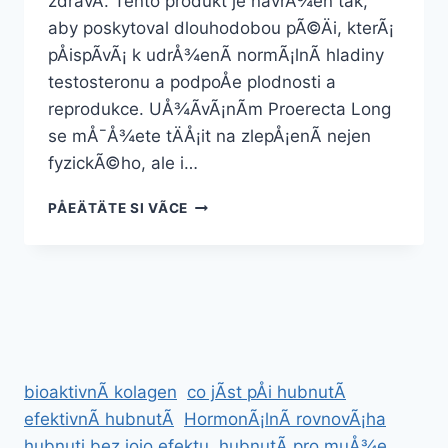
zdravÃ­. Tento produkt je navrÅ¾en tak,
aby poskytoval dlouhodobou pÃ©Äi, kterÃ¡
pÅispÃ­vÃ¡ k udrÅ¾enÃ­ normÃ¡lnÃ­ hladiny
testosteronu a podpoÅe plodnosti a
reprodukce. UÅ¾Ã­vÃ¡nÃ­m Proerecta Long
se mÅ¯Å¾ete tÄÅ¡it na zlepÅ¡enÃ­ nejen
fyzickÃ©ho, ale i…
PROERECTA
PÅEÄTÄTE SI VÃ­CE
LONG
bioaktivnÃ­ kolagen
co jÃ­st pÅi hubnutÃ­
efektivnÃ­ hubnutÃ­
HormonÃ¡lnÃ­ rovnovÃ¡ha
hubnuti bez jojo efektu
hubnutÃ­ pro muÅ¾e