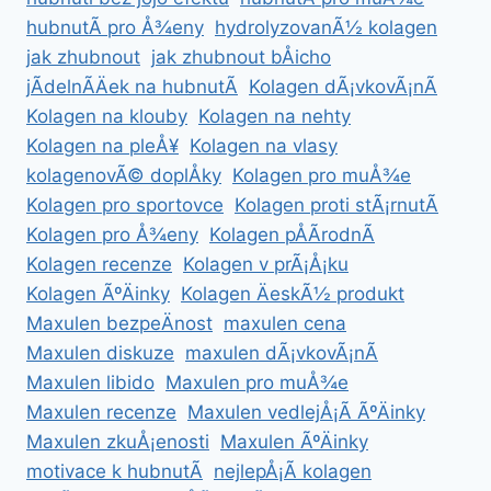
hubnutÃ­ pro Å¾eny
hydrolyzovanÃ½ kolagen
jak zhubnout
jak zhubnout bÅicho
jÃ­delnÃ­Äek na hubnutÃ­
Kolagen dÃ¡vkovÃ¡nÃ­
Kolagen na klouby
Kolagen na nehty
Kolagen na pleÅ¥
Kolagen na vlasy
kolagenovÃ© doplÅky
Kolagen pro muÅ¾e
Kolagen pro sportovce
Kolagen proti stÃ¡rnutÃ­
Kolagen pro Å¾eny
Kolagen pÅÃ­rodnÃ­
Kolagen recenze
Kolagen v prÃ¡Å¡ku
Kolagen ÃºÄinky
Kolagen ÄeskÃ½ produkt
Maxulen bezpeÄnost
maxulen cena
Maxulen diskuze
maxulen dÃ¡vkovÃ¡nÃ­
Maxulen libido
Maxulen pro muÅ¾e
Maxulen recenze
Maxulen vedlejÅ¡Ã­ ÃºÄinky
Maxulen zkuÅ¡enosti
Maxulen ÃºÄinky
motivace k hubnutÃ­
nejlepÅ¡Ã­ kolagen