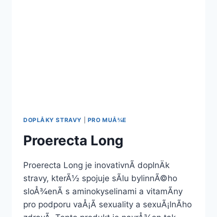
DOPLÅKY STRAVY
|
PRO MUÅ¾E
Proerecta Long
Proerecta Long je inovativnÃ­ doplnÄk
stravy, kterÃ½ spojuje sÃ­lu bylinnÃ©ho
sloÅ¾enÃ­ s aminokyselinami a vitamÃ­ny
pro podporu vaÅ¡Ã­ sexuality a sexuÃ¡lnÃ­ho