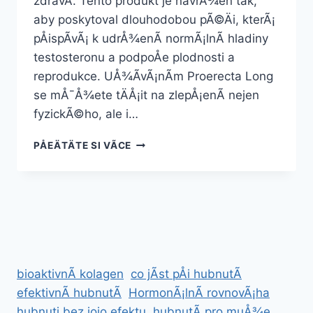
zdravÃ­. Tento produkt je navrÅ¾en tak,
aby poskytoval dlouhodobou pÃ©Äi, kterÃ¡
pÅispÃ­vÃ¡ k udrÅ¾enÃ­ normÃ¡lnÃ­ hladiny
testosteronu a podpoÅe plodnosti a
reprodukce. UÅ¾Ã­vÃ¡nÃ­m Proerecta Long
se mÅ¯Å¾ete tÄÅ¡it na zlepÅ¡enÃ­ nejen
fyzickÃ©ho, ale i…
PROERECTA
PÅEÄTÄTE SI VÃ­CE
LONG
bioaktivnÃ­ kolagen
co jÃ­st pÅi hubnutÃ­
efektivnÃ­ hubnutÃ­
HormonÃ¡lnÃ­ rovnovÃ¡ha
hubnuti bez jojo efektu
hubnutÃ­ pro muÅ¾e