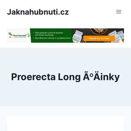
PÅeskoÄit
Jaknahubnuti.cz
na
obsah
Proerecta Long ÃºÄinky