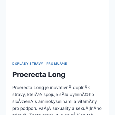
DOPLÅKY STRAVY
|
PRO MUÅ¾E
Proerecta Long
Proerecta Long je inovativnÃ­ doplnÄk
stravy, kterÃ½ spojuje sÃ­lu bylinnÃ©ho
sloÅ¾enÃ­ s aminokyselinami a vitamÃ­ny
pro podporu vaÅ¡Ã­ sexuality a sexuÃ¡lnÃ­ho