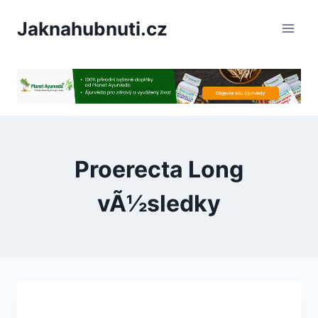
PÅeskoÄit
Jaknahubnuti.cz
na
obsah
Proerecta Long
vÃ½sledky