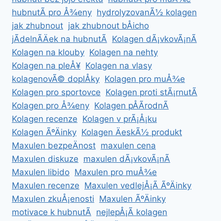
hubnutÃ­ pro Å¾eny
hydrolyzovanÃ½ kolagen
jak zhubnout
jak zhubnout bÅicho
jÃ­delnÃ­Äek na hubnutÃ­
Kolagen dÃ¡vkovÃ¡nÃ­
Kolagen na klouby
Kolagen na nehty
Kolagen na pleÅ¥
Kolagen na vlasy
kolagenovÃ© doplÅky
Kolagen pro muÅ¾e
Kolagen pro sportovce
Kolagen proti stÃ¡rnutÃ­
Kolagen pro Å¾eny
Kolagen pÅÃ­rodnÃ­
Kolagen recenze
Kolagen v prÃ¡Å¡ku
Kolagen ÃºÄinky
Kolagen ÄeskÃ½ produkt
Maxulen bezpeÄnost
maxulen cena
Maxulen diskuze
maxulen dÃ¡vkovÃ¡nÃ­
Maxulen libido
Maxulen pro muÅ¾e
Maxulen recenze
Maxulen vedlejÅ¡Ã­ ÃºÄinky
Maxulen zkuÅ¡enosti
Maxulen ÃºÄinky
motivace k hubnutÃ­
nejlepÅ¡Ã­ kolagen