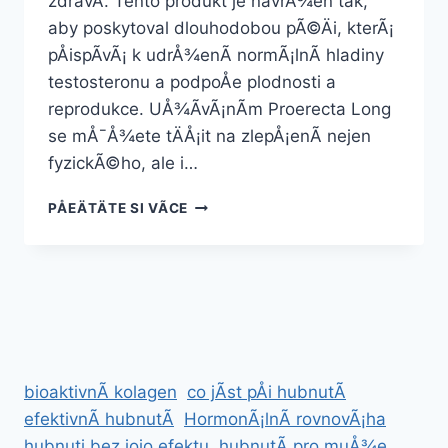
zdravÃ­. Tento produkt je navrÅ¾en tak,
aby poskytoval dlouhodobou pÃ©Äi, kterÃ¡
pÅispÃ­vÃ¡ k udrÅ¾enÃ­ normÃ¡lnÃ­ hladiny
testosteronu a podpoÅe plodnosti a
reprodukce. UÅ¾Ã­vÃ¡nÃ­m Proerecta Long
se mÅ¯Å¾ete tÄÅ¡it na zlepÅ¡enÃ­ nejen
fyzickÃ©ho, ale i…
PROERECTA
PÅEÄTÄTE SI VÃ­CE
LONG
bioaktivnÃ­ kolagen
co jÃ­st pÅi hubnutÃ­
efektivnÃ­ hubnutÃ­
HormonÃ¡lnÃ­ rovnovÃ¡ha
hubnuti bez jojo efektu
hubnutÃ­ pro muÅ¾e