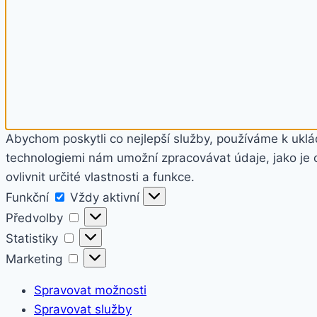
Abychom poskytli co nejlepší služby, používáme k uklád
technologiemi nám umožní zpracovávat údaje, jako je 
ovlivnit určité vlastnosti a funkce.
Funkční
Funkční
Vždy aktivní
Předvolby
Předvolby
Statistiky
Statistiky
Marketing
Marketing
Spravovat možnosti
Spravovat služby