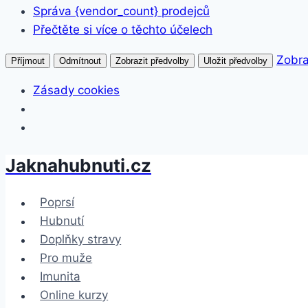
Správa {vendor_count} prodejců
Přečtěte si více o těchto účelech
Zobra
Příjmout
Odmítnout
Zobrazit předvolby
Uložit předvolby
Zásady cookies
Jaknahubnuti.cz
Přeskočit
na
obsah
Poprsí
Hubnutí
Doplňky stravy
Pro muže
Imunita
Online kurzy